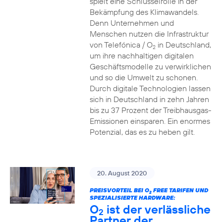
spielt eine Schlüsselrolle in der
Bekämpfung des Klimawandels.
Denn Unternehmen und
Menschen nutzen die Infrastruktur
von Telefónica / O
in Deutschland,
2
um ihre nachhaltigen digitalen
Geschäftsmodelle zu verwirklichen
und so die Umwelt zu schonen.
Durch digitale Technologien lassen
sich in Deutschland in zehn Jahren
bis zu 37 Prozent der Treibhausgas-
Emissionen einsparen. Ein enormes
Potenzial, das es zu heben gilt.
20. August 2020
PREISVORTEIL BEI O
FREE TARIFEN UND
2
SPEZIALISIERTE HARDWARE:
O
ist der verlässliche
2
Partner der