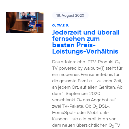
18. August 2020
O
TV 2.0:
2
Jederzeit und überall
fernsehen zum
besten Preis-
Leistungs-Verhältnis
Das erfolgreiche IPTV-Produkt O
2
TV powered by waipu.tv(1) steht für
ein modernes Fernseherlebnis für
die gesamte Familie – zu jeder Zeit,
an jedem Ort, auf allen Geräten. Ab
dem 1. September 2020
verschlankt O
das Angebot auf
2
zwei TV-Pakete. Ob O
DSL-,
2
HomeSpot- oder Mobilfunk-
Kunden – sie alle profitieren von
dem neuen übersichtlichen O
TV
2