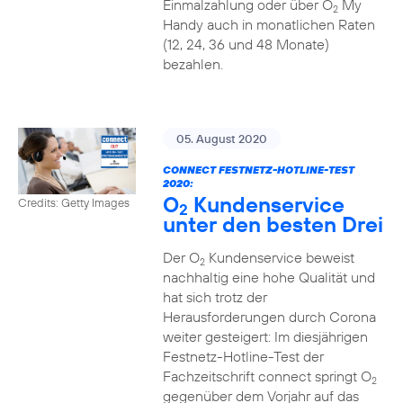
Einmalzahlung oder über O
My
2
Handy auch in monatlichen Raten
(12, 24, 36 und 48 Monate)
bezahlen.
05. August 2020
CONNECT FESTNETZ-HOTLINE-TEST
2020:
O
Kundenservice
Credits: Getty Images
2
unter den besten Drei
Der O
Kundenservice beweist
2
nachhaltig eine hohe Qualität und
hat sich trotz der
Herausforderungen durch Corona
weiter gesteigert: Im diesjährigen
Festnetz-Hotline-Test der
Fachzeitschrift connect springt O
2
gegenüber dem Vorjahr auf das