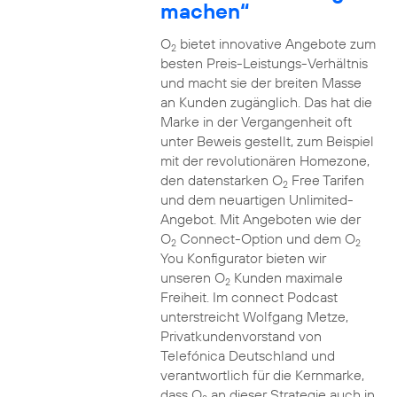
machen“
O
bietet innovative Angebote zum
2
besten Preis-Leistungs-Verhältnis
und macht sie der breiten Masse
an Kunden zugänglich. Das hat die
Marke in der Vergangenheit oft
unter Beweis gestellt, zum Beispiel
mit der revolutionären Homezone,
den datenstarken O
Free Tarifen
2
und dem neuartigen Unlimited-
Angebot. Mit Angeboten wie der
O
Connect-Option und dem O
2
2
You Konfigurator bieten wir
unseren O
Kunden maximale
2
Freiheit. Im connect Podcast
unterstreicht Wolfgang Metze,
Privatkundenvorstand von
Telefónica Deutschland und
verantwortlich für die Kernmarke,
dass O
an dieser Strategie auch in