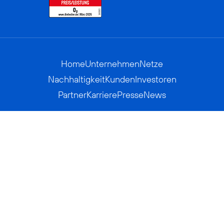
Home
Unternehmen
Netze
Nachhaltigkeit
Kunden
Investoren
Partner
Karriere
Presse
News
Privatkunden
Geschäftskunden
Worldwide
BASECAMP
AGB
Kontakt
ElektroG / BattG
Datenschutz
Hinweisgeberverfahren
Jugendschutz
Barrierefreiheit
Impressum