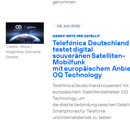
genommen
08. Juni 2026
HANDY-NETZ PER SATELLIT
Telefónica Deutschland
Credits: iStock /
testet digital
imaginima, Delmaine
souveränen Satelliten-
Donson
Mobilfunk
mit europäischem Anbie
OQ Technology
Telefónica Deutschland kooperiert mit
europäischem Satellitenbetreiber OQ
Technology, um
die direkte Verbindung zwischen Satell
Smartphones für Telefonie
und Internetdienste zu testen