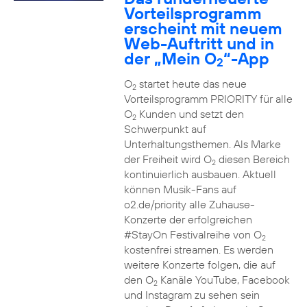
Vorteilsprogramm
erscheint mit neuem
Web-Auftritt und in
der „Mein O
“-App
2
O
startet heute das neue
2
Vorteilsprogramm PRIORITY für alle
O
Kunden und setzt den
2
Schwerpunkt auf
Unterhaltungsthemen. Als Marke
der Freiheit wird O
diesen Bereich
2
kontinuierlich ausbauen. Aktuell
können Musik-Fans auf
o2.de/priority alle Zuhause-
Konzerte der erfolgreichen
#StayOn Festivalreihe von O
2
kostenfrei streamen. Es werden
weitere Konzerte folgen, die auf
den O
Kanäle YouTube, Facebook
2
und Instagram zu sehen sein