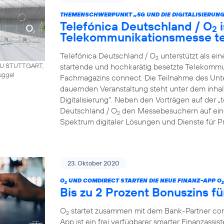
THEMENSCHWERPUNKT „5G UND DIE DIGITALISIERUNG
Telefónica Deutschland / O
i
2
Telekommunikationsmesse t
Telefónica Deutschland / O
unterstützt als ei
2
startende und hochkarätig besetzte Telekommu
AU STUTTGART,
uggel
Fachmagazins connect. Die Teilnahme des Unt
dauernden Veranstaltung steht unter dem inha
Digitalisierung“. Neben den Vorträgen auf der 
Deutschland / O
den Messebesuchern auf eine
2
Spektrum digitaler Lösungen und Dienste für P
23. Oktober 2020
O
UND COMDIRECT STARTEN DIE NEUE FINANZ-APP O
2
2
Bis zu 2 Prozent Bonuszins fü
O
startet zusammen mit dem Bank-Partner co
2
App ist ein frei verfügbarer smarter Finanzassist