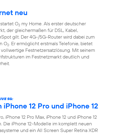
rnet neu
startet O
my Home. Als erster deutscher
2
kt, der gleichermaßen für DSL, Kabel,
pot gilt. Der 4G-/5G-Router wird dabei zum
on O
. Er ermöglicht erstmals Telefonie, bietet
2
vollwertige Festnetzersatzlösung. Mit seinem
rifstrukturen im Festnetzmarkt deutlich und
heit.
IVE 5G:
n iPhone 12 Pro und iPhone 12
o, iPhone 12 Pro Max, iPhone 12 und iPhone 12
en. Die iPhone 12-Modelle im komplett neuen
asysteme und ein All Screen Super Retina XDR