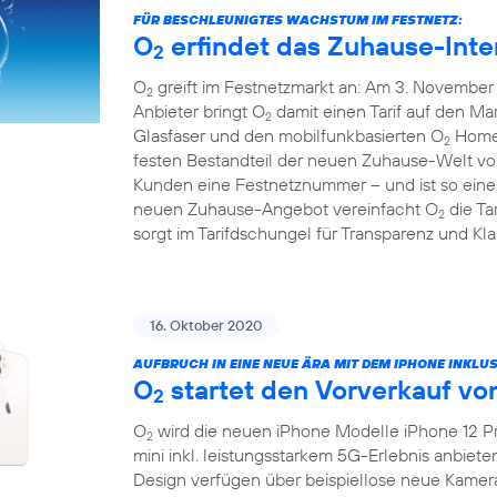
FÜR BESCHLEUNIGTES WACHSTUM IM FESTNETZ:
O
erfindet das Zuhause-Inte
2
O
greift im Festnetzmarkt an: Am 3. November 
2
Anbieter bringt O
damit einen Tarif auf den Mar
2
Glasfaser und den mobilfunkbasierten O
HomeS
2
festen Bestandteil der neuen Zuhause-Welt v
Kunden eine Festnetznummer – und ist so eine 
neuen Zuhause-Angebot vereinfacht O
die Ta
2
sorgt im Tarifdschungel für Transparenz und Klar
16. Oktober 2020
AUFBRUCH IN EINE NEUE ÄRA MIT DEM IPHONE INKLUS
O
startet den Vorverkauf vo
2
O
wird die neuen iPhone Modelle iPhone 12 Pr
2
mini inkl. leistungsstarkem 5G-Erlebnis anbiet
Design verfügen über beispiellose neue Kamer