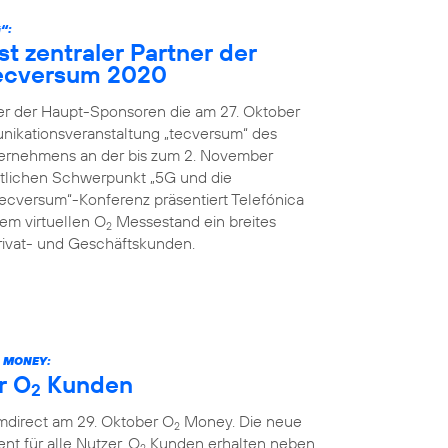
“:
st zentraler Partner der
ecversum 2020
ner der Haupt-Sponsoren die am 27. Oktober
nikationsveranstaltung „tecversum“ des
ernehmens an der bis zum 2. November
ltlichen Schwerpunkt „5G und die
„tecversum“-Konferenz präsentiert Telefónica
m virtuellen O
Messestand ein breites
2
rivat- und Geschäftskunden.
MONEY:
r O
Kunden
2
mdirect am 29. Oktober O
Money. Die neue
2
ent für alle Nutzer. O
Kunden erhalten neben
2