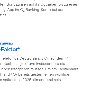
ten Bonuszinsen auf ihr Guthaben bis zu einer
ey-App ihr O
Banking-Konto bei der
2
zins.
ZGIPFEL:
-Faktor“
n Telefónica Deutschland / O
, auf dem 14.
2
e Nachhaltigkeit und insbesondere die
ereichen integrieren müssen, um am Kapitalmarkt
chland / O
bereits gestern einen wichtigen
2
 spätestens 2025 klimaneutral sein.