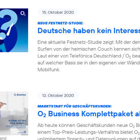
15. Oktober 2020
NEUE FESTNETZ-STUDIE:
Deutsche haben kein Interes
Eine aktuelle Festnetz-Studie zeigt: Mit der d
Surfen von der heimischen Couch kennen sich
Laut einer von Telefónica Deutschland / O
beau
2
auf welcher Basis sie in den eigenen vier Wänd
Mobilfunk.
12. Oktober 2020
MARKTSTART FÜR GESCHÄFTSKUNDEN:
O
Business Komplettpaket ab
2
Ab heute können Geschäftskunden neue O
Bu
2
einem Top-Preis-Leistungs-Verhältnis bietet O
2
unlimitiertem Sprach- und Datenvolumen auf 
land