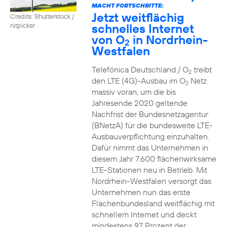
2
MACHT FORTSCHRITTE:
Jetzt weitflächig
Credits: Shutterstock /
schnelles Internet
nitpicker
von O
in Nordrhein-
2
Westfalen
Telefónica Deutschland / O
treibt
2
den LTE (4G)-Ausbau im O
Netz
2
massiv voran, um die bis
Jahresende 2020 geltende
Nachfrist der Bundesnetzagentur
(BNetzA) für die bundesweite LTE-
Ausbauverpflichtung einzuhalten.
Dafür nimmt das Unternehmen in
diesem Jahr 7.600 flächenwirksame
LTE-Stationen neu in Betrieb. Mit
Nordrhein-Westfalen versorgt das
Unternehmen nun das erste
Flächenbundesland weitflächig mit
schnellem Internet und deckt
mindestens 97 Prozent der