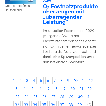
2020:
O
Festnetzprodukte
Credits: Telefónica
2
überzeugen mit
Deutschland
„überragender
Leistung“
Im aktuellen Festnetztest 2020
(Ausgabe 8/2020) der
Fachzeitschrift connect sicherte
sich O
mit einer hervorragenden
2
Leistung die Note „sehr gut“ und
damit eine Spitzenposition unter
den nationalen Anbietern.
1
2
3
4
5
6
7
8
9
10
11
12
13
14
15
16
17
18
19
20
21
22
23
24
25
26
27
28
29
30
31
32
33
34
35
36
37
38
39
40