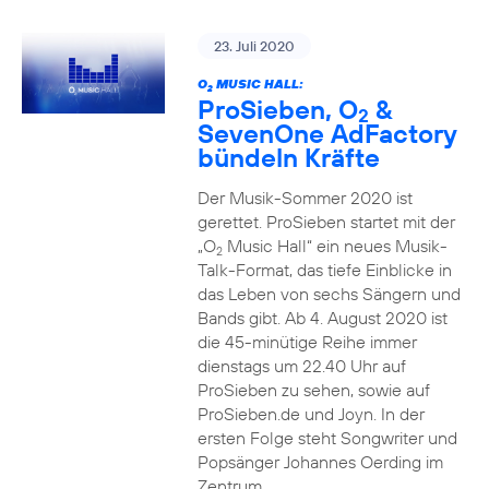
23. Juli 2020
O
MUSIC HALL:
2
ProSieben, O
&
2
SevenOne AdFactory
bündeln Kräfte
Der Musik-Sommer 2020 ist
gerettet. ProSieben startet mit der
„O
Music Hall“ ein neues Musik-
2
Talk-Format, das tiefe Einblicke in
das Leben von sechs Sängern und
Bands gibt. Ab 4. August 2020 ist
die 45-minütige Reihe immer
dienstags um 22.40 Uhr auf
ProSieben zu sehen, sowie auf
ProSieben.de und Joyn. In der
ersten Folge steht Songwriter und
Popsänger Johannes Oerding im
Zentrum.