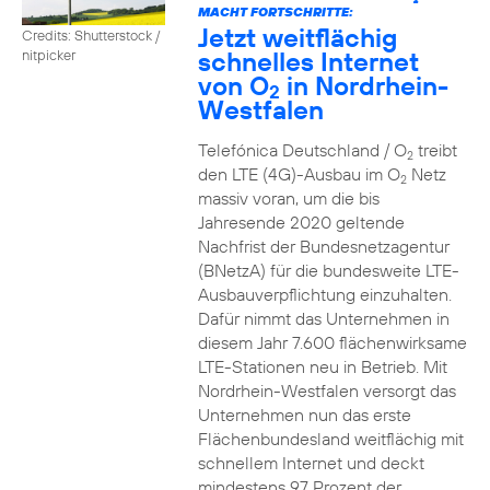
2
MACHT FORTSCHRITTE:
Jetzt weitflächig
Credits: Shutterstock /
schnelles Internet
nitpicker
von O
in Nordrhein-
2
Westfalen
Telefónica Deutschland / O
treibt
2
den LTE (4G)-Ausbau im O
Netz
2
massiv voran, um die bis
Jahresende 2020 geltende
Nachfrist der Bundesnetzagentur
(BNetzA) für die bundesweite LTE-
Ausbauverpflichtung einzuhalten.
Dafür nimmt das Unternehmen in
diesem Jahr 7.600 flächenwirksame
LTE-Stationen neu in Betrieb. Mit
Nordrhein-Westfalen versorgt das
Unternehmen nun das erste
Flächenbundesland weitflächig mit
schnellem Internet und deckt
mindestens 97 Prozent der