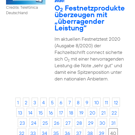
2020:
O
Festnetzprodukte
Credits: Telefónica
2
überzeugen mit
Deutschland
„überragender
Leistung“
Im aktuellen Festnetztest 2020
(Ausgabe 8/2020) der
Fachzeitschrift connect sicherte
sich O
mit einer hervorragenden
2
Leistung die Note „sehr gut“ und
damit eine Spitzenposition unter
den nationalen Anbietern.
1
2
3
4
5
6
7
8
9
10
11
12
13
14
15
16
17
18
19
20
21
22
23
24
25
26
27
28
29
30
31
32
33
34
35
36
37
38
39
40