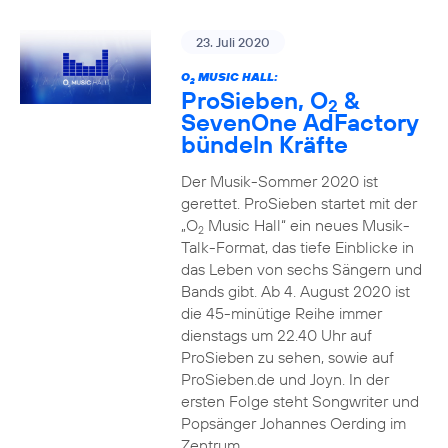
23. Juli 2020
O
MUSIC HALL:
2
ProSieben, O
&
2
SevenOne AdFactory
bündeln Kräfte
Der Musik-Sommer 2020 ist
gerettet. ProSieben startet mit der
„O
Music Hall“ ein neues Musik-
2
Talk-Format, das tiefe Einblicke in
das Leben von sechs Sängern und
Bands gibt. Ab 4. August 2020 ist
die 45-minütige Reihe immer
dienstags um 22.40 Uhr auf
ProSieben zu sehen, sowie auf
ProSieben.de und Joyn. In der
ersten Folge steht Songwriter und
Popsänger Johannes Oerding im
Zentrum.