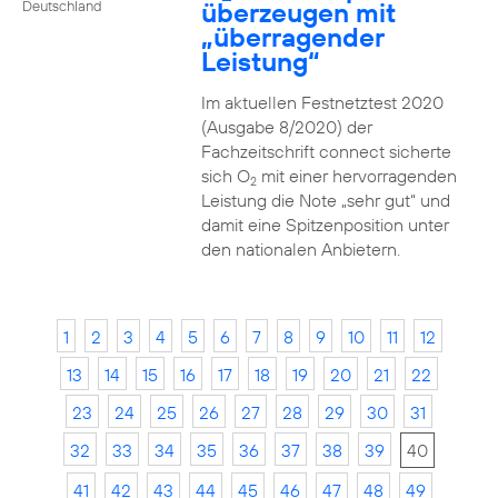
überzeugen mit
Deutschland
„überragender
Leistung“
Im aktuellen Festnetztest 2020
(Ausgabe 8/2020) der
Fachzeitschrift connect sicherte
sich O
mit einer hervorragenden
2
Leistung die Note „sehr gut“ und
damit eine Spitzenposition unter
den nationalen Anbietern.
1
2
3
4
5
6
7
8
9
10
11
12
13
14
15
16
17
18
19
20
21
22
23
24
25
26
27
28
29
30
31
32
33
34
35
36
37
38
39
40
41
42
43
44
45
46
47
48
49