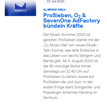
23. Juli 2020
O
MUSIC HALL:
2
ProSieben, O
&
2
SevenOne AdFactory
bündeln Kräfte
Der Musik-Sommer 2020 ist
gerettet. ProSieben startet mit der
„O
Music Hall“ ein neues Musik-
2
Talk-Format, das tiefe Einblicke in
das Leben von sechs Sängern und
Bands gibt. Ab 4. August 2020 ist
die 45-minütige Reihe immer
dienstags um 22.40 Uhr auf
ProSieben zu sehen, sowie auf
ProSieben.de und Joyn. In der
ersten Folge steht Songwriter und
Popsänger Johannes Oerding im
Zentrum.