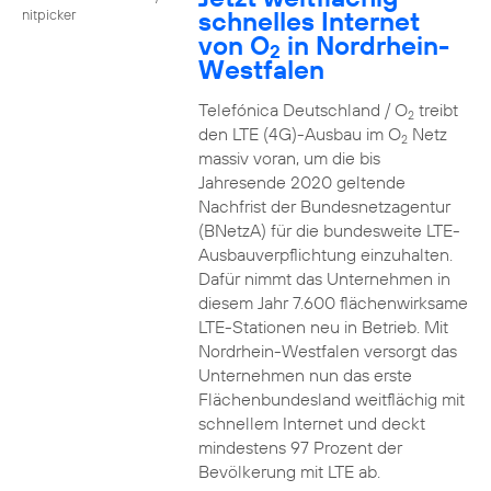
schnelles Internet
nitpicker
von O
in Nordrhein-
2
Westfalen
Telefónica Deutschland / O
treibt
2
den LTE (4G)-Ausbau im O
Netz
2
massiv voran, um die bis
Jahresende 2020 geltende
Nachfrist der Bundesnetzagentur
(BNetzA) für die bundesweite LTE-
Ausbauverpflichtung einzuhalten.
Dafür nimmt das Unternehmen in
diesem Jahr 7.600 flächenwirksame
LTE-Stationen neu in Betrieb. Mit
Nordrhein-Westfalen versorgt das
Unternehmen nun das erste
Flächenbundesland weitflächig mit
schnellem Internet und deckt
mindestens 97 Prozent der
Bevölkerung mit LTE ab.