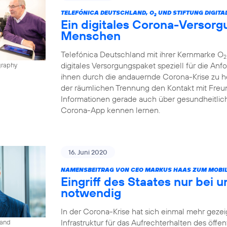
TELEFÓNICA DEUTSCHLAND, O
UND STIFTUNG DIGITA
2
Ein digitales Corona-Versorg
Menschen
Telefónica Deutschland mit ihrer Kernmarke O
2
digitales Versorgungspaket speziell für die A
graphy
ihnen durch die andauernde Corona-Krise zu h
der räumlichen Trennung den Kontakt mit Freun
Informationen gerade auch über gesundheitlic
Corona-App kennen lernen.
16. Juni 2020
NAMENSBEITRAG VON CEO MARKUS HAAS ZUM MOBIL
Eingriff des Staates nur bei 
notwendig
In der Corona-Krise hat sich einmal mehr gezeig
Infrastruktur für das Aufrechterhalten des öffe
land