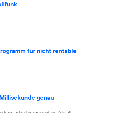
ilfunk
rogramm für nicht rentable
 Millisekunde genau
en Rundfunks über die Fabrik der Zukunft