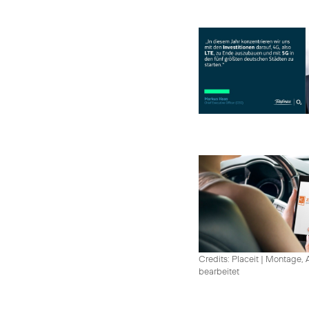
Credits: Placeit
|
Montage, A
bearbeitet