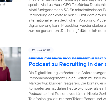
spricht Markus Haas, CEO Telefónica Deutsch
land
Mobilfunkgeneration 5G für mittelständische B
Verbindung der Vorteile von 5G mit dem groß
international einen deutlichen Vorsprung. Auße
Digitalisierung kann Produktion wieder stärke
zum so genannten „Reshoring“ dürfte sich dur
12. Juni 2020
PERSONALVORSTÄNDIN NICOLE GERHARDT IM MANAG
Podcast zu Recruiting in der 
Die Digitalisierung verändert die Anforderung
Personalmanagement. Beide Seiten müssen imme
Marktentwicklungen reagieren. Die kontinuierl
Kompetenzen ist daher heute wichtiger als ein
Podcast spricht Personalvorständin Nicole Gerh
Telefónica gezielt internes Talent fördert und w