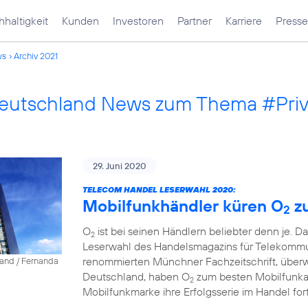
haltigkeit
Kunden
Investoren
Partner
Karriere
Presse
ws
Archiv 2021
Deutschland News zum Thema #Pri
29. Juni 2020
TELECOM HANDEL LESERWAHL 2020:
Mobilfunkhändler küren O
z
2
O
ist bei seinen Händlern beliebter denn je. D
2
Leserwahl des Handelsmagazins für Telekommun
renommierten Münchner Fachzeitschrift, über
land / Fernanda
Deutschland, haben O
zum besten Mobilfunkanb
2
Mobilfunkmarke ihre Erfolgsserie im Handel fort