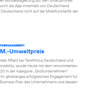
der Bundesregierung auf den Smartphones
s durch die App innerhalb von Deutschland
eutschland nicht auf die Mobilfunktarife der
ITSENGAGEMENT:
U.M.-Umweltpreis
rate Affairs bei Telefónica Deutschland und
onsibility, wurde heute mit dem renommierten
2020 in der Kategorie „Großunternehmen“
 ihr jahrelanges erfolgreiches Engagement für
e Business Plan des Unternehmens und dessen