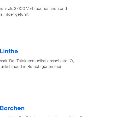
 mehr als 3.000 Verbraucherinnen und
 Hilde“ geführt
Linthe
mark: Der Telekommunikationsanbieter O
2
lfunkstandort in Betrieb genommen
 Borchen