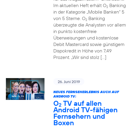
Im aktuellen Heft erhält O
Banking
2
in der Kategorie „Mobile Banken“ 5
von 5 Sterne. O
Banking
2
überzeugte die Analysten vor allem
in punkto kostenfreie
Überweisungen und kostenlose
Debit Mastercard sowie günstigem
Dispokredit in Höhe von 7,49
Prozent. „Wir sind stolz […]
26. Juni 2019
NEUES FERNSEHERLEBNIS AUCH AUF
ANDROID TV:
O
TV auf allen
2
Android TV-fähigen
Fernsehern und
Boxen