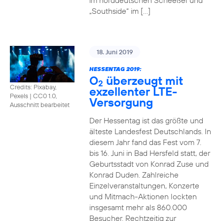
im norddeutschen Scheeßel und
„Southside“ im […]
18. Juni 2019
HESSENTAG 2019:
O
überzeugt mit
2
Credits: Pixabay,
exzellenter LTE-
Pexels
|
CC0 1.0,
Versorgung
Ausschnitt bearbeitet
Der Hessentag ist das größte und
älteste Landesfest Deutschlands. In
diesem Jahr fand das Fest vom 7.
bis 16. Juni in Bad Hersfeld statt, der
Geburtsstadt von Konrad Zuse und
Konrad Duden. Zahlreiche
Einzelveranstaltungen, Konzerte
und Mitmach-Aktionen lockten
insgesamt mehr als 860.000
Besucher. Rechtzeitig zur