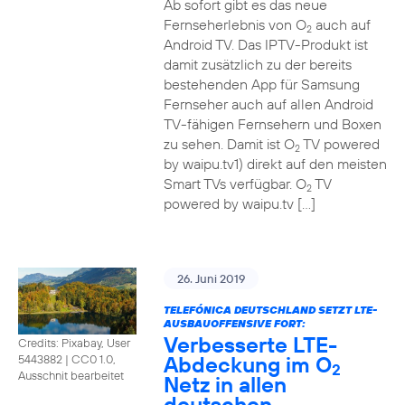
Ab sofort gibt es das neue
Fernseherlebnis von O
auch auf
2
Android TV. Das IPTV-Produkt ist
damit zusätzlich zu der bereits
bestehenden App für Samsung
Fernseher auch auf allen Android
TV-fähigen Fernsehern und Boxen
zu sehen. Damit ist O
TV powered
2
by waipu.tv1) direkt auf den meisten
Smart TVs verfügbar. O
TV
2
powered by waipu.tv […]
26. Juni 2019
TELEFÓNICA DEUTSCHLAND SETZT LTE-
AUSBAUOFFENSIVE FORT:
Verbesserte LTE-
Credits: Pixabay, User
Abdeckung im O
5443882
|
CC0 1.0,
2
Ausschnit bearbeitet
Netz in allen
deutschen