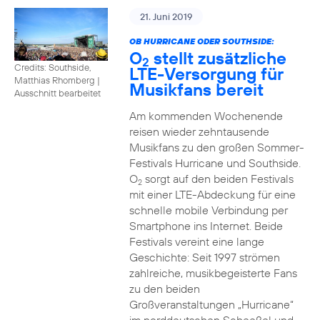
21. Juni 2019
OB HURRICANE ODER SOUTHSIDE:
O
stellt zusätzliche
2
Credits: Southside,
LTE-Versorgung für
Matthias Rhomberg
|
Musikfans bereit
Ausschnitt bearbeitet
Am kommenden Wochenende
reisen wieder zehntausende
Musikfans zu den großen Sommer-
Festivals Hurricane und Southside.
O
sorgt auf den beiden Festivals
2
mit einer LTE-Abdeckung für eine
schnelle mobile Verbindung per
Smartphone ins Internet. Beide
Festivals vereint eine lange
Geschichte: Seit 1997 strömen
zahlreiche, musikbegeisterte Fans
zu den beiden
Großveranstaltungen „Hurricane“