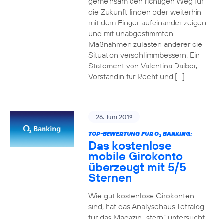
gemeinsam den richtigen Weg für
die Zukunft finden oder weiterhin
mit dem Finger aufeinander zeigen
und mit unabgestimmten
Maßnahmen zulasten anderer die
Situation verschlimmbessern. Ein
Statement von Valentina Daiber,
Vorständin für Recht und […]
26. Juni 2019
TOP-BEWERTUNG FÜR O
BANKING:
2
Das kostenlose
mobile Girokonto
überzeugt mit 5/5
Sternen
Wie gut kostenlose Girokonten
sind, hat das Analysehaus Tetralog
für das Magazin „stern“ untersucht.