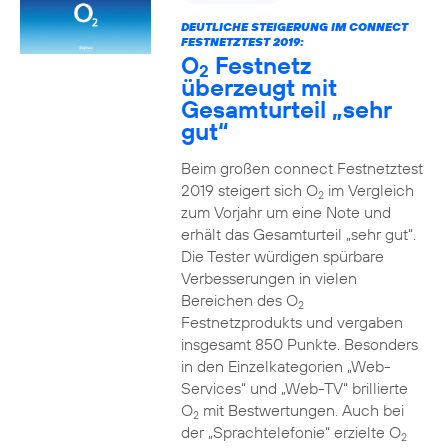
DEUTLICHE STEIGERUNG IM CONNECT
FESTNETZTEST 2019:
O
Festnetz
2
überzeugt mit
Gesamturteil „sehr
gut“
Beim großen connect Festnetztest
2019 steigert sich O
im Vergleich
2
zum Vorjahr um eine Note und
erhält das Gesamturteil „sehr gut“.
Die Tester würdigen spürbare
Verbesserungen in vielen
Bereichen des O
2
Festnetzprodukts und vergaben
insgesamt 850 Punkte. Besonders
in den Einzelkategorien „Web-
Services“ und „Web-TV“ brillierte
O
mit Bestwertungen. Auch bei
2
der „Sprachtelefonie“ erzielte O
2