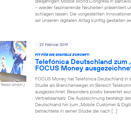
diesjährigen Mobile World Congress in Barcel
– wieder faszinierende Neuheiten präsentiert 
schlagen lassen. Die vorgestellten Innovatione
wir unseren digitalen Alltag künftig gestalten 
27. Februar 2019
FIT FÜR DIE DIGITALE ZUKUNFT:
Telefónica Deutschland zum 
FOCUS Money ausgezeichne
FOCUS Money hat Telefónica Deutschland in sei
Studie als Branchensieger im Bereich Telekomm
y Retail GmbH /
ausgezeichnet. Besonders positiv bewertet wu
Vertriebsansatz. Die Auszeichnung bestätigt 
Deutschland hin zum „Mobile Customer & Dig
betrachtete in seiner Studie die nach […]