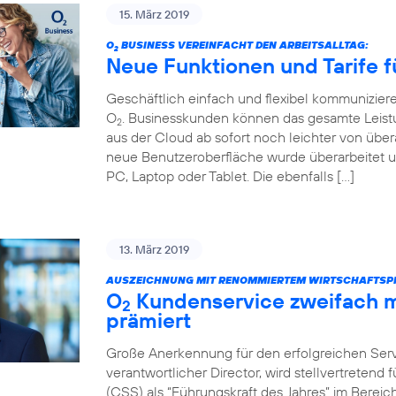
15. März 2019
O
BUSINESS VEREINFACHT DEN ARBEITSALLTAG:
2
Neue Funktionen und Tarife f
Geschäftlich einfach und flexibel kommunizier
O
. Businesskunden können das gesamte Leist
2
aus der Cloud ab sofort noch leichter von über
neue Benutzeroberfläche wurde überarbeitet u
PC, Laptop oder Tablet. Die ebenfalls […]
13. März 2019
AUSZEICHNUNG MIT RENOMMIERTEM WIRTSCHAFTSPR
O
Kundenservice zweifach m
2
prämiert
Große Anerkennung für den erfolgreichen Servi
verantwortlicher Director, wird stellvertretend
(CSS) als “Führungskraft des Jahres” im Bere