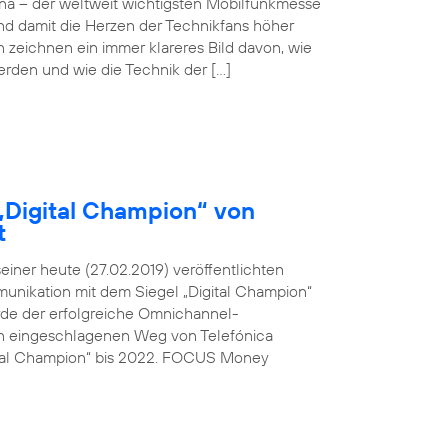
ona – der weltweit wichtigsten Mobilfunkmesse
und damit die Herzen der Technikfans höher
n zeichnen ein immer klareres Bild davon, wie
werden und wie die Technik der […]
„Digital Champion“ von
t
ner heute (27.02.2019) veröffentlichten
unikation mit dem Siegel „Digital Champion“
rde der erfolgreiche Omnichannel-
den eingeschlagenen Weg von Telefónica
ital Champion“ bis 2022. FOCUS Money