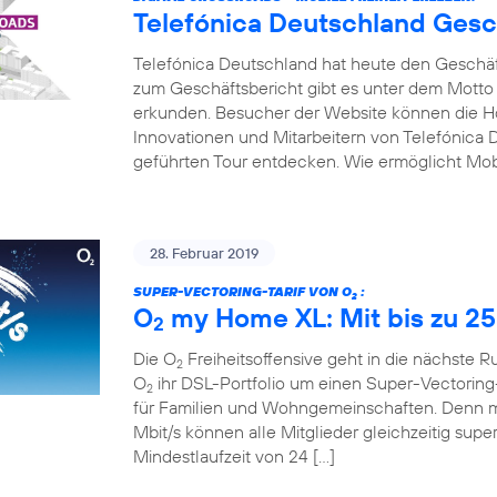
Telefónica Deutschland Gesc
Telefónica Deutschland hat heute den Geschäfts
zum Geschäftsbericht gibt es unter dem Motto
erkunden. Besucher der Website können die Hot
Innovationen und Mitarbeitern von Telefónica D
geführten Tour entdecken. Wie ermöglicht Mobi
28. Februar 2019
SUPER-VECTORING-TARIF VON O
:
2
O
my Home XL: Mit bis zu 25
2
Die O
Freiheitsoffensive geht in die nächste 
2
O
ihr DSL-Portfolio um einen Super-Vectoring-
2
für Familien und Wohngemeinschaften. Denn mi
Mbit/s können alle Mitglieder gleichzeitig supe
Mindestlaufzeit von 24 […]