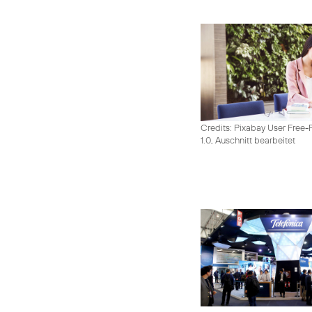
Credits: Pixabay User Free-
1.0, Auschnitt bearbeitet