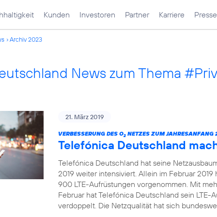
haltigkeit
Kunden
Investoren
Partner
Karriere
Presse
ws
Archiv 2023
Deutschland News zum Thema #Pri
21. März 2019
VERBESSERUNG DES O
NETZES ZUM JAHRESANFANG 2
2
Telefónica Deutschland mac
Telefónica Deutschland hat seine Netzausbau
2019 weiter intensiviert. Allein im Februar 20
900 LTE-Aufrüstungen vorgenommen. Mit mehr
Februar hat Telefónica Deutschland sein LTE-
verdoppelt. Die Netzqualität hat sich bundeswei