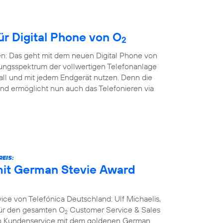
ür Digital Phone von O
2
en: Das geht mit dem neuen Digital Phone von
ungsspektrum der vollwertigen Telefonanlage
all und mit jedem Endgerät nutzen. Denn die
nd ermöglicht nun auch das Telefonieren via
EIS:
it German Stevie Award
ce von Telefónica Deutschland: Ulf Michaelis,
 für den gesamten O
Customer Service & Sales
2
ich Kundenservice mit dem goldenen German