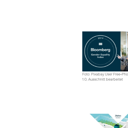
Foto: Pixabay User Free-Pho
1.0, Ausschnitt bearbeitet