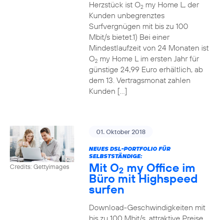
Herzstück ist O
my Home L, der
2
Kunden unbegrenztes
Surfvergnügen mit bis zu 100
Mbit/s bietet.1) Bei einer
Mindestlaufzeit von 24 Monaten ist
O
my Home L im ersten Jahr für
2
günstige 24,99 Euro erhältlich, ab
dem 13. Vertragsmonat zahlen
Kunden […]
01. Oktober 2018
NEUES DSL-PORTFOLIO FÜR
SELBSTSTÄNDIGE:
Mit O
my Office im
Credits: Gettyimages
2
Büro mit Highspeed
surfen
Download-Geschwindigkeiten mit
bis zu 100 Mbit/s, attraktive Preise,