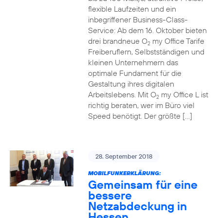
flexible Laufzeiten und ein
inbegriffener Business-Class-
Service: Ab dem 16. Oktober bieten
drei brandneue O
my Office Tarife
2
Freiberuflern, Selbstständigen und
kleinen Unternehmern das
optimale Fundament für die
Gestaltung ihres digitalen
Arbeitslebens. Mit O
my Office L ist
2
richtig beraten, wer im Büro viel
Speed benötigt. Der größte […]
28. September 2018
MOBILFUNKERKLÄRUNG:
Gemeinsam für eine
bessere
Netzabdeckung in
Hessen