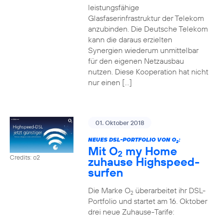
leistungsfähige
Glasfaserinfrastruktur der Telekom
anzubinden. Die Deutsche Telekom
kann die daraus erzielten
Synergien wiederum unmittelbar
für den eigenen Netzausbau
nutzen. Diese Kooperation hat nicht
nur einen […]
01. Oktober 2018
NEUES DSL-PORTFOLIO VON O
:
2
Mit O
my Home
2
Credits: o2
zuhause Highspeed-
surfen
Die Marke O
überarbeitet ihr DSL-
2
Portfolio und startet am 16. Oktober
drei neue Zuhause-Tarife: