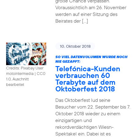
große Chance verpassen.
Voraussichtlich am 26. November
werden auf einer Sitzung des
Beirates der […]
10. Oktober 2018
SO VIEL DATENVOLUMEN WURDE NOCH
NIE GEZAPFT:
Telefónica-Kunden
Credits: Pixabay User
verbrauchen 60
motointermedia
|
CC0
1.0, Auschnitt
Terabyte auf dem
bearbeitet
Oktoberfest 2018
Das Oktoberfest lud seine
Besucher vom 22. September bis 7.
Oktober 2018 wieder zu einem
einzigartigen und
rekordverdächtigen Wiesn-
Spektakel ein. Dabei ist es