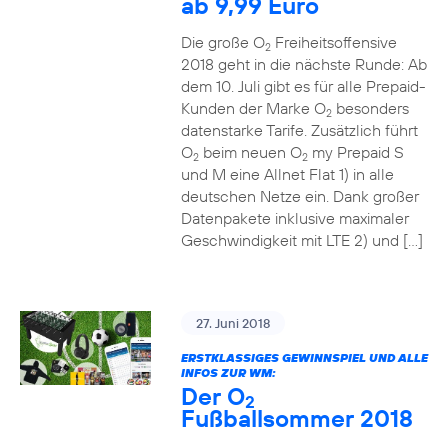
ab 9,99 Euro
Die große O
Freiheitsoffensive
2
2018 geht in die nächste Runde: Ab
dem 10. Juli gibt es für alle Prepaid-
Kunden der Marke O
besonders
2
datenstarke Tarife. Zusätzlich führt
O
beim neuen O
my Prepaid S
2
2
und M eine Allnet Flat 1) in alle
deutschen Netze ein. Dank großer
Datenpakete inklusive maximaler
Geschwindigkeit mit LTE 2) und […]
27. Juni 2018
ERSTKLASSIGES GEWINNSPIEL UND ALLE
INFOS ZUR WM:
Der O
2
Fußballsommer 2018