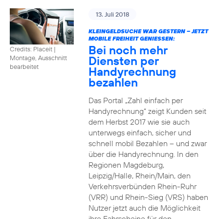
13. Juli 2018
KLEINGELDSUCHE WAR GESTERN – JETZT
MOBILE FREIHEIT GENIESSEN:
Bei noch mehr
Credits: Placeit
|
Diensten per
Montage, Ausschnitt
bearbeitet
Handyrechnung
bezahlen
Das Portal „Zahl einfach per
Handyrechnung“ zeigt Kunden seit
dem Herbst 2017 wie sie auch
unterwegs einfach, sicher und
schnell mobil Bezahlen – und zwar
über die Handyrechnung. In den
Regionen Magdeburg,
Leipzig/Halle, Rhein/Main, den
Verkehrsverbünden Rhein-Ruhr
(VRR) und Rhein-Sieg (VRS) haben
Nutzer jetzt auch die Möglichkeit
ihre Fahrscheine für den