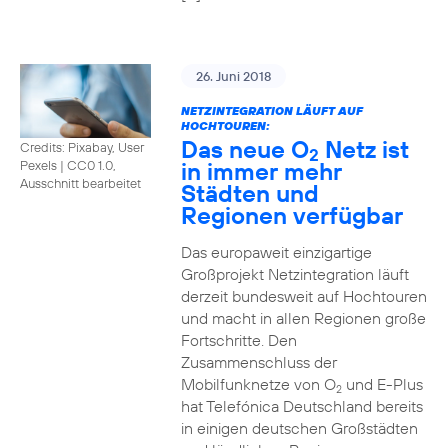
26. Juni 2018
NETZINTEGRATION LÄUFT AUF
HOCHTOUREN:
Das neue O
Netz ist
Credits: Pixabay, User
2
in immer mehr
Pexels
|
CC0 1.0,
Ausschnitt bearbeitet
Städten und
Regionen verfügbar
Das europaweit einzigartige
Großprojekt Netzintegration läuft
derzeit bundesweit auf Hochtouren
und macht in allen Regionen große
Fortschritte. Den
Zusammenschluss der
Mobilfunknetze von O
und E-Plus
2
hat Telefónica Deutschland bereits
in einigen deutschen Großstädten