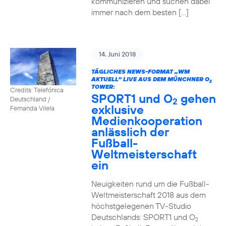
kommunizieren und suchen dabei
immer nach dem besten […]
14. Juni 2018
TÄGLICHES NEWS-FORMAT „WM
AKTUELL“ LIVE AUS DEM MÜNCHNER O
2
TOWER:
Credits: Telefónica
SPORT1 und O
gehen
Deutschland /
2
exklusive
Fernanda Vilela
Medienkooperation
anlässlich der
Fußball-
Weltmeisterschaft
ein
Neuigkeiten rund um die Fußball-
Weltmeisterschaft 2018 aus dem
höchstgelegenen TV-Studio
Deutschlands: SPORT1 und O
2