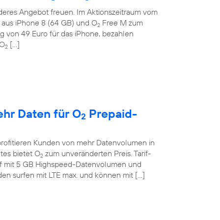
deres Angebot freuen. Im Aktionszeitraum vom
on aus iPhone 8 (64 GB) und O
Free M zum
2
g von 49 Euro für das iPhone, bezahlen
 O
[…]
2
ehr Daten für O
Prepaid-
2
profitieren Kunden von mehr Datenvolumen in
tes bietet O
zum unveränderten Preis. Tarif-
2
if mit 5 GB Highspeed-Datenvolumen und
en surfen mit LTE max. und können mit […]