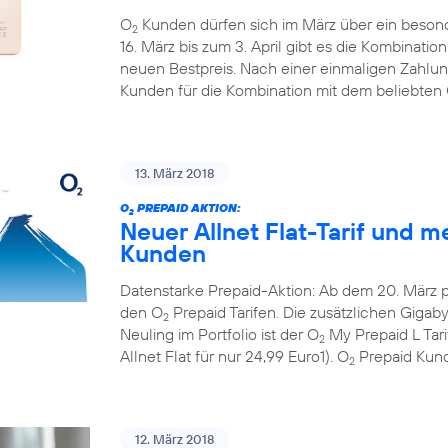
O
Kunden dürfen sich im März über ein beson
2
16. März bis zum 3. April gibt es die Kombinati
neuen Bestpreis. Nach einer einmaligen Zahlun
Kunden für die Kombination mit dem beliebten
13. März 2018
O
PREPAID AKTION:
2
Neuer Allnet Flat-Tarif und m
Kunden
Datenstarke Prepaid-Aktion: Ab dem 20. März 
den O
Prepaid Tarifen. Die zusätzlichen Gigaby
2
Neuling im Portfolio ist der O
My Prepaid L Tar
2
Allnet Flat für nur 24,99 Euro1). O
Prepaid Kund
2
12. März 2018