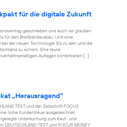
pakt für die digitale Zukunft
itionsvertrag geschrieben und auch wir glauben
ls für den Breitbandausbau. Und eine
 bei der neuen Technologie 5G zu sein und die
tschland zu sichern. Eine teure
nverhältnismäßigen Auflagen konterkariert […]
kat „Herausragend“
LAND TEST und der Zeitschrift FOCUS
eine hohe Kundentreue ausgezeichnet.
t angelegte Untersuchung zum Kauf- und
rag von DEUTSCHLAND TEST und FOCUS MONEY