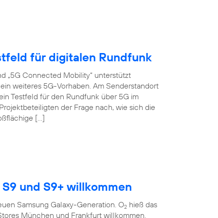
tfeld für digitalen Rundfunk
d „5G Connected Mobility“ unterstützt
s ein weiteres 5G-Vorhaben. Am Senderstandort
ein Testfeld für den Rundfunk über 5G im
ojektbeteiligten der Frage nach, wie sich die
oßflächige […]
 S9 und S9+ willkommen
r neuen Samsung Galaxy-Generation. O
hieß das
2
Stores München und Frankfurt willkommen.