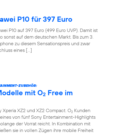
wei P10 für 397 Euro
wei P10 auf 397 Euro (499 Euro UVP). Damit ist
o sonst auf dem deutschen Markt. Bis zum 3.
tphone zu diesem Sensationspreis und zwar
hluss eines […]
TAINMENT-ZUBEHÖR:
odelle mit O
Free im
2
y Xperia XZ2 und XZ2 Compact. O
Kunden
2
ines von fünf Sony Entertainment-Highlights
lange der Vorrat reicht. In Kombination mit
eßen sie in vollen Zügen ihre mobile Freiheit