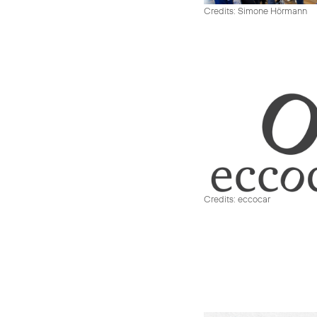
Credits: Simone Hörmann
Credits: eccocar