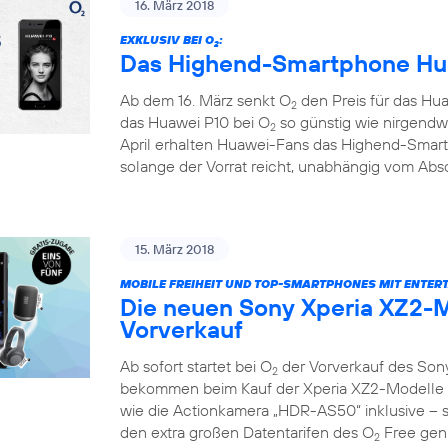
16. März 2018
EXKLUSIV BEI O
:
2
Das Highend-Smartphone Hua
Ab dem 16. März senkt O
den Preis für das Hua
2
das Huawei P10 bei O
so günstig wie nirgendw
2
April erhalten Huawei-Fans das Highend-Smar
solange der Vorrat reicht, unabhängig vom Absc
15. März 2018
MOBILE FREIHEIT UND TOP-SMARTPHONES MIT ENTER
Die neuen Sony Xperia XZ2-M
Vorverkauf
Ab sofort startet bei O
der Vorverkauf des Son
2
bekommen beim Kauf der Xperia XZ2-Modelle e
wie die Actionkamera „HDR-AS50“ inklusive – so
den extra großen Datentarifen des O
Free geni
2