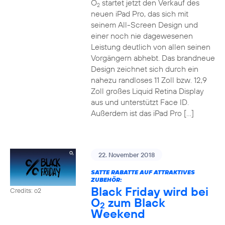
O
startet jetzt den Verkauf des
2
neuen iPad Pro, das sich mit
seinem All-Screen Design und
einer noch nie dagewesenen
Leistung deutlich von allen seinen
Vorgängern abhebt. Das brandneue
Design zeichnet sich durch ein
nahezu randloses 11 Zoll bzw. 12,9
Zoll großes Liquid Retina Display
aus und unterstützt Face ID.
Außerdem ist das iPad Pro […]
22. November 2018
SATTE RABATTE AUF ATTRAKTIVES
ZUBEHÖR:
Black Friday wird bei
Credits: o2
O
zum Black
2
Weekend