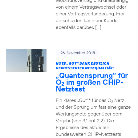
Mobilfunkvertrag und unabhängig
von einem Vertragswechsel oder
einer Vertragsverlängerung. Frei
entscheiden kann der Kunde
ebenfalls darüber, […]
26. November 2018
NOTE „GUT“ DANK DEUTLICH
VERBESSERTER NETZQUALITÄT:
„Quantensprung“ für
O
im großen CHIP-
2
Netztest
Ein klares „Gut“* für das O
Netz
2
und der Sprung um fast eine ganze
Wertungsnote gegenüber dem
Vorjahr (von 3,1 auf 2,2): Die
Ergebnisse des aktuellen
bundesweiten CHIP-Netztests