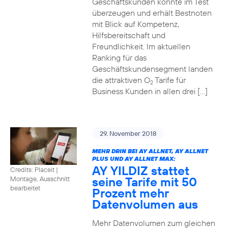
Geschäftskunden konnte im Test
überzeugen und erhält Bestnoten
mit Blick auf Kompetenz,
Hilfsbereitschaft und
Freundlichkeit. Im aktuellen
Ranking für das
Geschäftskundensegment landen
die attraktiven O
Tarife für
2
Business Kunden in allen drei […]
29. November 2018
MEHR DRIN BEI AY ALLNET, AY ALLNET
PLUS UND AY ALLNET MAX:
AY YILDIZ stattet
Credits: Placeit
|
seine Tarife mit 50
Montage, Ausschnitt
bearbeitet
Prozent mehr
Datenvolumen aus
Mehr Datenvolumen zum gleichen