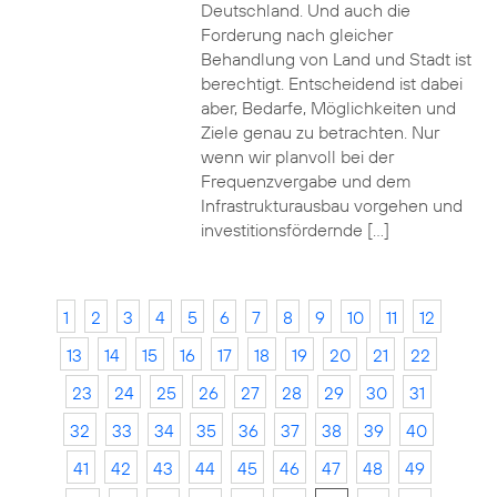
Deutschland. Und auch die
Forderung nach gleicher
Behandlung von Land und Stadt ist
berechtigt. Entscheidend ist dabei
aber, Bedarfe, Möglichkeiten und
Ziele genau zu betrachten. Nur
wenn wir planvoll bei der
Frequenzvergabe und dem
Infrastrukturausbau vorgehen und
investitionsfördernde […]
1
2
3
4
5
6
7
8
9
10
11
12
13
14
15
16
17
18
19
20
21
22
23
24
25
26
27
28
29
30
31
32
33
34
35
36
37
38
39
40
41
42
43
44
45
46
47
48
49