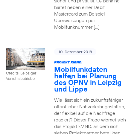
sicher und privat ist. O
Banking
2
bietet neben einer Debit
Mastercard zum Beispiel
Überweisungen per
Mobilfunknummer […]
10. Dezember 2018
PROJEKT XMND:
Mobilfunkdaten
Credits: Leipziger
helfen bei Planung
Verkehrsbetriebe
des ÖPNV in Leipzig
und Lippe
Wie lässt sich ein zukunftsfähiger
öffentlicher Nahverkehr gestalten,
der flexibel auf die Nachfrage
reagiert? Dieser Frage widmet sich
das Projekt xMND, an dem sich
sieben Projektpartner beteiligen.