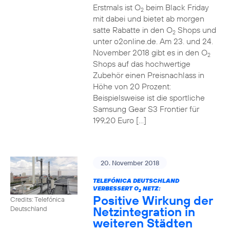
Erstmals ist O
beim Black Friday
2
mit dabei und bietet ab morgen
satte Rabatte in den O
Shops und
2
unter o2online.de. Am 23. und 24.
November 2018 gibt es in den O
2
Shops auf das hochwertige
Zubehör einen Preisnachlass in
Höhe von 20 Prozent:
Beispielsweise ist die sportliche
Samsung Gear S3 Frontier für
199,20 Euro […]
20. November 2018
TELEFÓNICA DEUTSCHLAND
VERBESSERT O
NETZ:
2
Positive Wirkung der
Credits: Telefónica
Netzintegration in
Deutschland
weiteren Städten