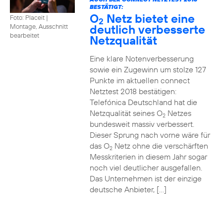
BESTÄTIGT:
O
Netz bietet eine
Foto: Placeit
|
2
deutlich verbesserte
Montage, Ausschnitt
bearbeitet
Netzqualität
Eine klare Notenverbesserung
sowie ein Zugewinn um stolze 127
Punkte im aktuellen connect
Netztest 2018 bestätigen:
Telefónica Deutschland hat die
Netzqualität seines O
Netzes
2
bundesweit massiv verbessert.
Dieser Sprung nach vorne wäre für
das O
Netz ohne die verschärften
2
Messkriterien in diesem Jahr sogar
noch viel deutlicher ausgefallen.
Das Unternehmen ist der einzige
deutsche Anbieter, […]