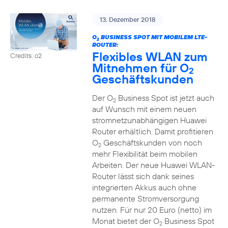
13. Dezember 2018
O
BUSINESS SPOT MIT MOBILEM LTE-
2
ROUTER:
Flexibles WLAN zum
Credits: o2
Mitnehmen für O
2
Geschäftskunden
Der O
Business Spot ist jetzt auch
2
auf Wunsch mit einem neuen
stromnetzunabhängigen Huawei
Router erhältlich. Damit profitieren
O
Geschäftskunden von noch
2
mehr Flexibilität beim mobilen
Arbeiten. Der neue Huawei WLAN-
Router lässt sich dank seines
integrierten Akkus auch ohne
permanente Stromversorgung
nutzen. Für nur 20 Euro (netto) im
Monat bietet der O
Business Spot
2