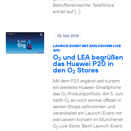
Betroffenenrechte. Telefónica
erklärt auf […]
25. Mai 2018
LAUNCH-EVENT MIT EXKLUSIVEM LIVE
GIG:
O
und LEA begrüßen
2
das Huawei P20 in
den O
Stores
2
Mit dem P20 ergänzt seit kurzem
ein weiteres Huawei-Smartphone
das O
Produktportfolio. Am 5. Juni
2
heißt O
es noch einmal offiziell in
2
seinen Shops willkommen und
veranstaltet ein Launch-Event mit
exklusivem Konzert im Münchener
O
Live Store. Beim Launch-Event
2