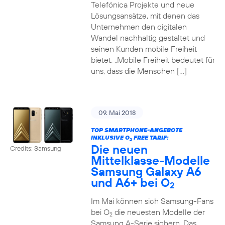
Telefónica Projekte und neue
Lösungsansätze, mit denen das
Unternehmen den digitalen
Wandel nachhaltig gestaltet und
seinen Kunden mobile Freiheit
bietet. „Mobile Freiheit bedeutet für
uns, dass die Menschen […]
09. Mai 2018
TOP SMARTPHONE-ANGEBOTE
INKLUSIVE O
FREE TARIF:
2
Die neuen
Credits: Samsung
Mittelklasse-Modelle
Samsung Galaxy A6
und A6+ bei O
2
Im Mai können sich Samsung-Fans
bei O
die neuesten Modelle der
2
Samsung A-Serie sichern. Das