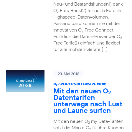
Neu- und Bestandskunden1) dank
O
Free Boost2) für nur 5 Euro ihr
2
Highspeed-Datenvolumen.
Passend dazu können sie mit der
innovativen O
Free Connect-
2
Funktion die Daten-Power der O
2
Free Tarife2) einfach und flexibel
für alle mobilen Geräte […]
23. Mai 2018
O
FREIHEITSOFFENSIVE 2018:
2
Mit den neuen O
2
Datentarifen
unterwegs nach Lust
und Laune surfen
Mit den neuen O
my Data-Tarifen
2
setzt die Marke O
für ihre Kunden
2