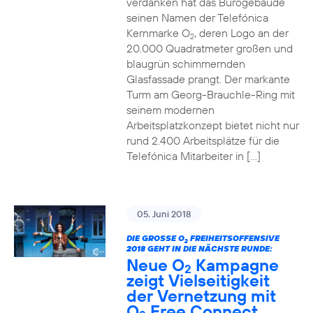
verdanken hat das Bürogebäude
seinen Namen der Telefónica
Kernmarke O
, deren Logo an der
2
20.000 Quadratmeter großen und
blaugrün schimmernden
Glasfassade prangt. Der markante
Turm am Georg-Brauchle-Ring mit
seinem modernen
Arbeitsplatzkonzept bietet nicht nur
rund 2.400 Arbeitsplätze für die
Telefónica Mitarbeiter in […]
05. Juni 2018
DIE GROSSE O
FREIHEITSOFFENSIVE
2
2018 GEHT IN DIE NÄCHSTE RUNDE:
Neue O
Kampagne
2
zeigt Vielseitigkeit
der Vernetzung mit
O
Free Connect