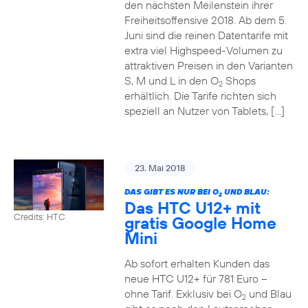
den nächsten Meilenstein ihrer
Freiheitsoffensive 2018. Ab dem 5.
Juni sind die reinen Datentarife mit
extra viel Highspeed-Volumen zu
attraktiven Preisen in den Varianten
S, M und L in den O
Shops
2
erhältlich. Die Tarife richten sich
speziell an Nutzer von Tablets, […]
23. Mai 2018
DAS GIBT ES NUR BEI O
UND BLAU:
2
Das HTC U12+ mit
Credits: HTC
gratis Google Home
Mini
Ab sofort erhalten Kunden das
neue HTC U12+ für 781 Euro –
ohne Tarif. Exklusiv bei O
und Blau
2