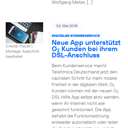
Wolfgang Metze, […]
02. Mai 2018
DIGITALER KUNDENSERVICE:
Neue App unterstützt
Credits: Placeit
|
O
Kunden bei ihrem
2
Montage, Ausschnitt
DSL-Anschluss
bearbeitet
Beim Kundenservice macht
Telefónica Deutschland jetzt den
nächsten Schritt für mehr mobile
Freiheit in der digitalen Welt: O
2
Kunden können mit der neuen O
2
DSL Hilfe App selbst aktiv werden,
wenn ihr Internet nicht wie
gewohnt funktioniert. Die App
behebt die Funktionsstörung
entweder automatisch oder leitet