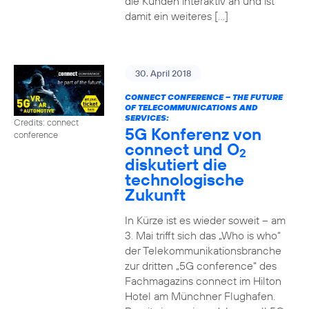
die Kunden interaktiv an und ist
damit ein weiteres […]
30. April 2018
CONNECT CONFERENCE – THE FUTURE
OF TELECOMMUNICATIONS AND
SERVICES:
Credits: connect
5G Konferenz von
conference
connect und O
2
diskutiert die
technologische
Zukunft
In Kürze ist es wieder soweit – am
3. Mai trifft sich das „Who is who“
der Telekommunikationsbranche
zur dritten „5G conference“ des
Fachmagazins connect im Hilton
Hotel am Münchner Flughafen.