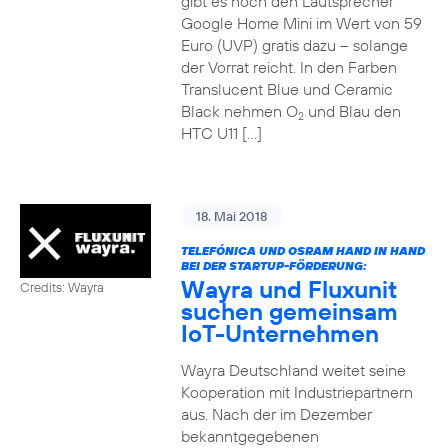
gibt es noch den Lautsprecher
Google Home Mini im Wert von 59
Euro (UVP) gratis dazu – solange
der Vorrat reicht. In den Farben
Translucent Blue und Ceramic
Black nehmen O
und Blau den
2
HTC U11 […]
18. Mai 2018
TELEFÓNICA UND OSRAM HAND IN HAND
BEI DER STARTUP-FÖRDERUNG:
Wayra und Fluxunit
Credits: Wayra
suchen gemeinsam
IoT-Unternehmen
Wayra Deutschland weitet seine
Kooperation mit Industriepartnern
aus. Nach der im Dezember
bekanntgegebenen