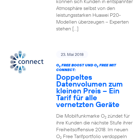
können sich Kunden in entspannter
Atmosphäre selbst von den
leistungsstarken Huawei P20-
Modellen überzeugen – Experten
stehen […]
23. Mai 2018
O
FREE BOOST UND O
FREE MIT
2
2
CONNECT:
Doppeltes
Datenvolumen zum
kleinen Preis – Ein
Tarif für alle
vernetzten Geräte
Die Mobilfunkmarke O
zündet für
2
ihre Kunden die nächste Stufe ihrer
Freiheitsoffensive 2018. Im neuen
O
Free Tarifportfolio verdoppeln
2