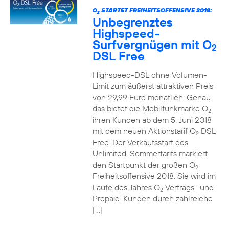
O
STARTET FREIHEITSOFFENSIVE 2018:
2
Unbegrenztes
Highspeed-
Surfvergnügen mit O
2
DSL Free
Highspeed-DSL ohne Volumen-
Limit zum äußerst attraktiven Preis
von 29,99 Euro monatlich: Genau
das bietet die Mobilfunkmarke O
2
ihren Kunden ab dem 5. Juni 2018
mit dem neuen Aktionstarif O
DSL
2
Free. Der Verkaufsstart des
Unlimited-Sommertarifs markiert
den Startpunkt der großen O
2
Freiheitsoffensive 2018. Sie wird im
Laufe des Jahres O
Vertrags- und
2
Prepaid-Kunden durch zahlreiche
[…]