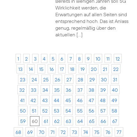
Bereits in wenigen Jahren soll 5G
Wirklichkeit werden, die
Erwartungen auf allen Seiten sind
entsprechend hoch. Das ist Anlass
genug, regelmäßig über den
aktuellen […]
1
2
3
4
5
6
7
8
9
10
11
12
13
14
15
16
17
18
19
20
21
22
23
24
25
26
27
28
29
30
31
32
33
34
35
36
37
38
39
40
41
42
43
44
45
46
47
48
49
50
51
52
53
54
55
56
57
58
59
60
61
62
63
64
65
66
67
68
69
70
71
72
73
74
75
76
77