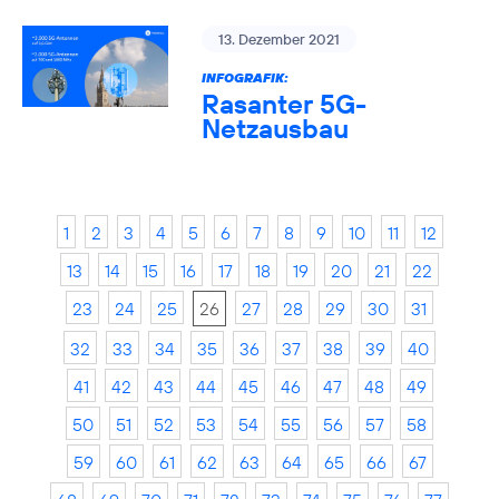
13. Dezember 2021
INFOGRAFIK:
Rasanter 5G-
Netzausbau
1
2
3
4
5
6
7
8
9
10
11
12
13
14
15
16
17
18
19
20
21
22
23
24
25
26
27
28
29
30
31
32
33
34
35
36
37
38
39
40
41
42
43
44
45
46
47
48
49
50
51
52
53
54
55
56
57
58
59
60
61
62
63
64
65
66
67