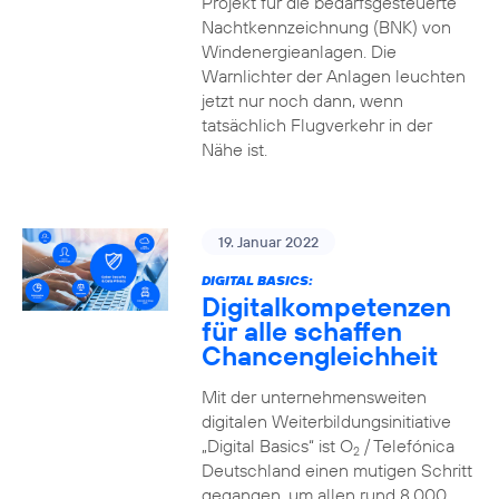
Projekt für die bedarfsgesteuerte
Nachtkennzeichnung (BNK) von
Windenergieanlagen. Die
Warnlichter der Anlagen leuchten
jetzt nur noch dann, wenn
tatsächlich Flugverkehr in der
Nähe ist.
19. Januar 2022
DIGITAL BASICS:
Digitalkompetenzen
für alle schaffen
Chancengleichheit
Mit der unternehmensweiten
digitalen Weiterbildungsinitiative
„Digital Basics“ ist O
/ Telefónica
2
Deutschland einen mutigen Schritt
gegangen, um allen rund 8.000