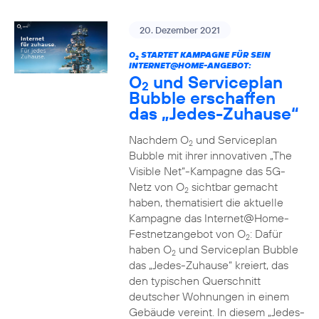
20. Dezember 2021
O
STARTET KAMPAGNE FÜR SEIN
2
INTERNET@HOME-ANGEBOT:
O
und Serviceplan
2
Bubble erschaffen
das „Jedes-Zuhause“
Nachdem O
und Serviceplan
2
Bubble mit ihrer innovativen „The
Visible Net“-Kampagne das 5G-
Netz von O
sichtbar gemacht
2
haben, thematisiert die aktuelle
Kampagne das Internet@Home-
Festnetzangebot von O
: Dafür
2
haben O
und Serviceplan Bubble
2
das „Jedes-Zuhause“ kreiert, das
den typischen Querschnitt
deutscher Wohnungen in einem
Gebäude vereint. In diesem „Jedes-