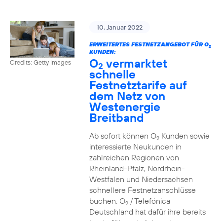
10. Januar 2022
ERWEITERTES FESTNETZANGEBOT FÜR O
2
KUNDEN:
O
vermarktet
Credits: Getty Images
2
schnelle
Festnetztarife auf
dem Netz von
Westenergie
Breitband
Ab sofort können O
Kunden sowie
2
interessierte Neukunden in
zahlreichen Regionen von
Rheinland-Pfalz, Nordrhein-
Westfalen und Niedersachsen
schnellere Festnetzanschlüsse
buchen. O
/ Telefónica
2
Deutschland hat dafür ihre bereits