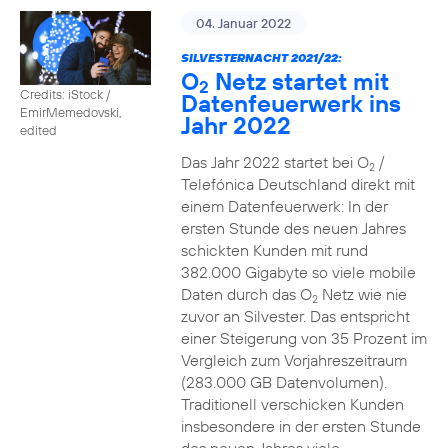
04. Januar 2022
SILVESTERNACHT 2021/22:
O
Netz startet mit
2
Credits: iStock /
Datenfeuerwerk ins
EmirMemedovski,
Jahr 2022
edited
Das Jahr 2022 startet bei O
/
2
Telefónica Deutschland direkt mit
einem Datenfeuerwerk: In der
ersten Stunde des neuen Jahres
schickten Kunden mit rund
382.000 Gigabyte so viele mobile
Daten durch das O
Netz wie nie
2
zuvor an Silvester. Das entspricht
einer Steigerung von 35 Prozent im
Vergleich zum Vorjahreszeitraum
(283.000 GB Datenvolumen).
Traditionell verschicken Kunden
insbesondere in der ersten Stunde