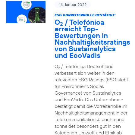
14. Januar 2022
ESG VORREITERROLLE BESTÄTIGT:
O
/ Telefónica
2
erreicht Top-
Bewertungen in
Nachhaltigkeitsratings
von Sustainalytics
und EcoVadis
O
/ Telefónica Deutschland
2
verbessert sich weiter in den
relevanten ESG Ratings (ESG steht
für Environment, Social,
Governance) von Sustainalytics
und EcoVadis. Das Unternehmen
bestätigt damit die Vorreiterrolle im
Nachhaltigkeitsmanagement in der
Telekommunikationsbranche und
schneidet besonders gut in den
Kategorien Umwelt und Ethik ab.