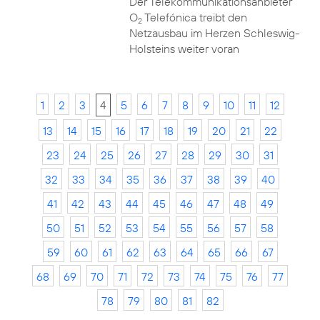
Der Telekommunikationsanbieter
O
Telefónica treibt den
2
Netzausbau im Herzen Schleswig-
Holsteins weiter voran
1
2
3
4
5
6
7
8
9
10
11
12
13
14
15
16
17
18
19
20
21
22
23
24
25
26
27
28
29
30
31
32
33
34
35
36
37
38
39
40
41
42
43
44
45
46
47
48
49
50
51
52
53
54
55
56
57
58
59
60
61
62
63
64
65
66
67
68
69
70
71
72
73
74
75
76
77
78
79
80
81
82