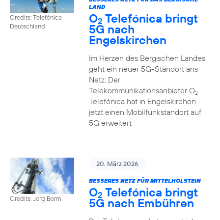
LAND
O
Telefónica bringt
Credits: Telefónica
2
5G nach
Deutschland
Engelskirchen
Im Herzen des Bergischen Landes
geht ein neuer 5G-Standort ans
Netz: Der
Telekommunikationsanbieter O
2
Telefónica hat in Engelskirchen
jetzt einen Mobilfunkstandort auf
5G erweitert
20. März 2026
BESSERES NETZ FÜR MITTELHOLSTEIN
O
Telefónica bringt
2
Credits: Jörg Borm
5G nach Embühren