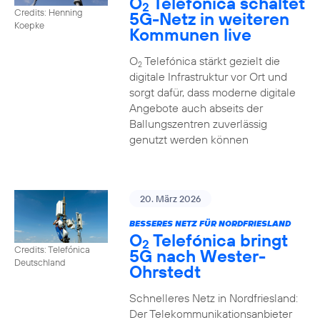
O
Telefónica schaltet
2
Credits: Henning
5G-Netz in weiteren
Koepke
Kommunen live
O
Telefónica stärkt gezielt die
2
digitale Infrastruktur vor Ort und
sorgt dafür, dass moderne digitale
Angebote auch abseits der
Ballungszentren zuverlässig
genutzt werden können
20. März 2026
BESSERES NETZ FÜR NORDFRIESLAND
O
Telefónica bringt
2
Credits: Telefónica
5G nach Wester-
Deutschland
Ohrstedt
Schnelleres Netz in Nordfriesland:
Der Telekommunikationsanbieter