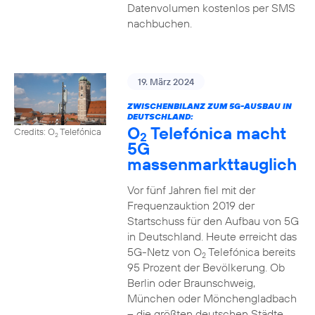
Datenvolumen kostenlos per SMS
nachbuchen.
19. März 2024
ZWISCHENBILANZ ZUM 5G-AUSBAU IN
DEUTSCHLAND:
O
Telefónica macht
Credits: O
Telefónica
2
2
5G
massenmarkttauglich
Vor fünf Jahren fiel mit der
Frequenzauktion 2019 der
Startschuss für den Aufbau von 5G
in Deutschland. Heute erreicht das
5G-Netz von O
Telefónica bereits
2
95 Prozent der Bevölkerung. Ob
Berlin oder Braunschweig,
München oder Mönchengladbach
– die größten deutschen Städte