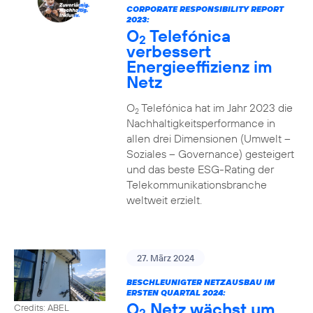
CORPORATE RESPONSIBILITY REPORT
2023:
O
Telefónica
2
verbessert
Energieeffizienz im
Netz
O
Telefónica hat im Jahr 2023 die
2
Nachhaltigkeitsperformance in
allen drei Dimensionen (Umwelt –
Soziales – Governance) gesteigert
und das beste ESG-Rating der
Telekommunikationsbranche
weltweit erzielt.
27. März 2024
BESCHLEUNIGTER NETZAUSBAU IM
ERSTEN QUARTAL 2024:
O
Netz wächst um
Credits: ABEL
2