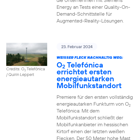
die Unternehmen mit Siemens
Energy an Tests einer Quality-On-
Demand-Schnittstelle für
Augmented-Reality-Lösungen.
23. Februar 2024
WEISSER FLECK NACHHALTIG WEG:
O
Telefónica
2
Credits: O
Telefónica
errichtet ersten
2
/ Quirin Leppert
energieautarken
Mobilfunkstandort
Premiere für den ersten vollständig
energieautarken Funkturm von O
2
Telefónica: Mit dem
Mobilfunkstandort schließt der
Mobilfunkanbieter im hessischen
Kirtorf einen der letzten weißen
Flecken. Der 50 Meter hohe Mast