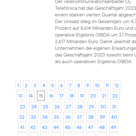
Der Telekommunikationsanbieter O
2
Telefónica hat das Geschäftsjahr 2023
einem starken vierten Quartal abgesch
Der Umsatz stieg im Gesamtjahr um 4,
Prozent auf 8,614 Milliarden Euro und 
operative Ergebnis OIBDA um 3,1 Proze
2,617 Milliarden Euro. Damit übertraf d
Unternehmen die eigenen Erwartunge
das Geschäftsjahr 2023 sowohl beim 
als auch operativen Ergebnis OIBDA.
1
2
3
4
5
6
7
8
9
10
11
12
13
14
15
16
17
18
19
20
21
22
23
24
25
26
27
28
29
30
31
32
33
34
35
36
37
38
39
40
41
42
43
44
45
46
47
48
49