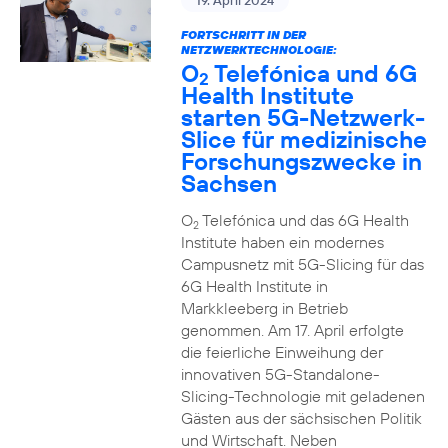
19. April 2024
FORTSCHRITT IN DER
NETZWERKTECHNOLOGIE:
O
Telefónica und 6G
2
Health Institute
starten 5G-Netzwerk-
Slice für medizinische
Forschungszwecke in
Sachsen
O
Telefónica und das 6G Health
2
Institute haben ein modernes
Campusnetz mit 5G-Slicing für das
6G Health Institute in
Markkleeberg in Betrieb
genommen. Am 17. April erfolgte
die feierliche Einweihung der
innovativen 5G-Standalone-
Slicing-Technologie mit geladenen
Gästen aus der sächsischen Politik
und Wirtschaft. Neben