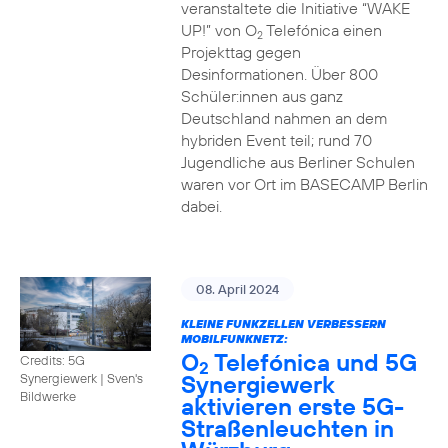
veranstaltete die Initiative “WAKE
UP!” von O
Telefónica einen
2
Projekttag gegen
Desinformationen. Über 800
Schüler:innen aus ganz
Deutschland nahmen an dem
hybriden Event teil; rund 70
Jugendliche aus Berliner Schulen
waren vor Ort im BASECAMP Berlin
dabei.
08. April 2024
KLEINE FUNKZELLEN VERBESSERN
MOBILFUNKNETZ:
O
Telefónica und 5G
Credits: 5G
2
Synergiewerk
Synergiewerk | Sven's
Bildwerke
aktivieren erste 5G-
Straßenleuchten in