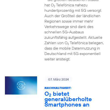
hat O
Telefónica nahezu
2
hundertprozentig mit 5G versorgt.
Auch der Großteil der ländlichen
Regionen sowie immer mehr
Verkehrswege sind dank des
schnellen 5G-Ausbaus
zukunftsfähig aufgestellt. Aktuelle
Zahlen von O
Telefónica belegen,
2
dass die mobile Datennutzung in
Deutschland mit 5G exponentiell
weiter ansteigt.
07. März 2024
NACHHALTIGKEIT:
O
bietet
2
generalüberholte
Smartphones an