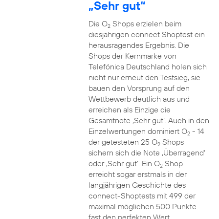
„Sehr gut“
Die O
Shops erzielen beim
2
diesjährigen connect Shoptest ein
herausragendes Ergebnis. Die
Shops der Kernmarke von
Telefónica Deutschland holen sich
nicht nur erneut den Testsieg, sie
bauen den Vorsprung auf den
Wettbewerb deutlich aus und
erreichen als Einzige die
Gesamtnote ‚Sehr gut‘. Auch in den
Einzelwertungen dominiert O
- 14
2
der getesteten 25 O
Shops
2
sichern sich die Note ‚Überragend‘
oder ‚Sehr gut‘. Ein O
Shop
2
erreicht sogar erstmals in der
langjährigen Geschichte des
connect-Shoptests mit 499 der
maximal möglichen 500 Punkte
fast den perfekten Wert.