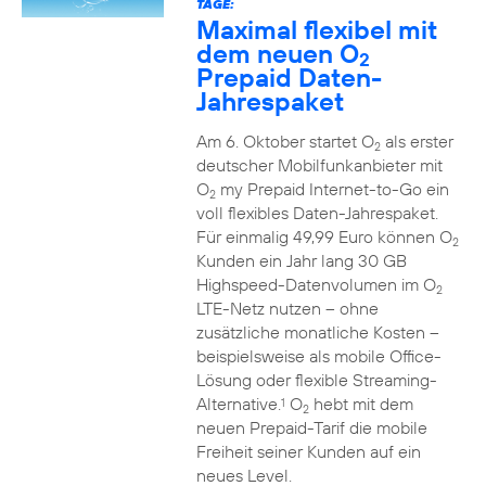
TAGE:
Maximal flexibel mit
dem neuen O
2
Prepaid Daten-
Jahrespaket
Am 6. Oktober startet O
als erster
2
deutscher Mobilfunkanbieter mit
O
my Prepaid Internet-to-Go ein
2
voll flexibles Daten-Jahrespaket.
Für einmalig 49,99 Euro können O
2
Kunden ein Jahr lang 30 GB
Highspeed-Datenvolumen im O
2
LTE-Netz nutzen – ohne
zusätzliche monatliche Kosten –
beispielsweise als mobile Office-
Lösung oder flexible Streaming-
Alternative.
O
hebt mit dem
1
2
neuen Prepaid-Tarif die mobile
Freiheit seiner Kunden auf ein
neues Level.