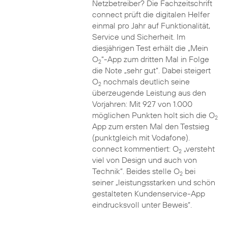
Netzbetreiber? Die Fachzeitschrift
connect prüft die digitalen Helfer
einmal pro Jahr auf Funktionalität,
Service und Sicherheit. Im
diesjährigen Test erhält die „Mein
O
“-App zum dritten Mal in Folge
2
die Note „sehr gut“. Dabei steigert
O
nochmals deutlich seine
2
überzeugende Leistung aus den
Vorjahren: Mit 927 von 1.000
möglichen Punkten holt sich die O
2
App zum ersten Mal den Testsieg
(punktgleich mit Vodafone).
connect kommentiert: O
„versteht
2
viel von Design und auch von
Technik“. Beides stelle O
bei
2
seiner „leistungsstarken und schön
gestalteten Kundenservice-App
eindrucksvoll unter Beweis“.