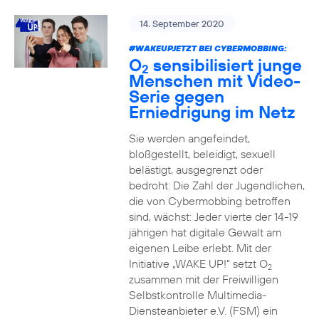
14. September 2020
#WAKEUPJETZT BEI CYBERMOBBING:
O
sensibilisiert junge
2
Menschen mit Video-
Serie gegen
Erniedrigung im Netz
Sie werden angefeindet,
bloßgestellt, beleidigt, sexuell
belästigt, ausgegrenzt oder
bedroht: Die Zahl der Jugendlichen,
die von Cybermobbing betroffen
sind, wächst: Jeder vierte der 14-19
jährigen hat digitale Gewalt am
eigenen Leibe erlebt. Mit der
Initiative „WAKE UP!“ setzt O
2
zusammen mit der Freiwilligen
Selbstkontrolle Multimedia-
Diensteanbieter e.V. (FSM) ein