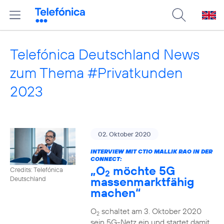
Telefónica Deutschland News
zum Thema #Privatkunden
2023
02. Oktober 2020
INTERVIEW MIT CTIO MALLIK RAO IN DER
CONNECT:
„O
möchte 5G
Credits: Telefónica
2
massenmarktfähig
Deutschland
machen“
O
schaltet am 3. Oktober 2020
2
sein 5G-Netz ein und startet damit