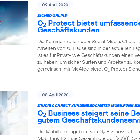
09. April 2020
SICHER ONLINE:
O
Protect bietet umfassende
2
Geschäftskunden
Die Kommunikation über Social Media, Chats- 
Arbeiten von zu Hause sind in der aktuellen L
ist es für Privat- wie Geschäftskunden einen 
zu haben, um sicher Surfen und Arbeiten zu k
gemeinsam mit McAfee bietet O
Protect Sicher
2
08. April 2020
STUDIE CONNECT KUNDENBAROMETER MOBILFUNK B2B
O
Business steigert seine Be
2
gutem Geschäftskundenserv
Die Mobilfunkangebote von O
Business erhal
2
Mobilfunk B2B die Gesamtnote gut (2,2)(1). O
s
2