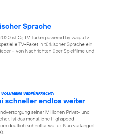
kischer Sprache
2020 ist O
TV Türkei powered by waipu.tv
2
 spezielle TV-Paket in türkischer Sprache ein
ieder – von Nachrichten über Spielfilme und
.
N VOLUMENS VERFÜNFFACHT:
 schneller endlos weiter
dversorgung seiner Millionen Privat- und
her: Ist das monatliche Highspeed-
m deutlich schneller weiter. Nun verlängert
0.