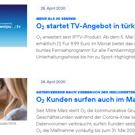
28. April 2020
MEHR ALS 30 SENDER:
O
startet TV-Angebot in tür
2
O
erweitert sein IPTV-Produkt: Ab dem 5. Mai 
2
erhältlich.(1) Für 9,99 Euro im Monat bietet das
buntes Fernsehprogramm für alle Familienmitgl
Unterhaltungsshows bis hin zu Sport-Highlights
24. April 2020
DATENVERKEHR NACH VERBRAUCH DES INKLUDIERTE
O
Kunden surfen auch im Mai
2
Seit Mitte März stellt O
die kommunikative Grun
2
Geschäftskunden während der Corona-Krise sic
Datenvolumen verbraucht, surfen Kunden seitde
usschnitt
O
die Maßnahme vorläufig bis zum 31. Mai 202
2