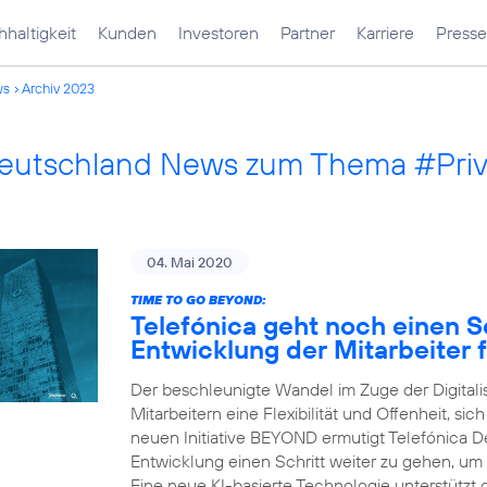
haltigkeit
Kunden
Investoren
Partner
Karriere
Presse
ws
Archiv 2023
Deutschland News zum Thema #Pri
04. Mai 2020
TIME TO GO BEYOND:
Telefónica geht noch einen Sc
Entwicklung der Mitarbeiter f
Der beschleunigte Wandel im Zuge der Digital
Mitarbeitern eine Flexibilität und Offenheit, sic
neuen Initiative BEYOND ermutigt Telefónica Deu
Entwicklung einen Schritt weiter zu gehen, um
Eine neue KI-basierte Technologie unterstützt