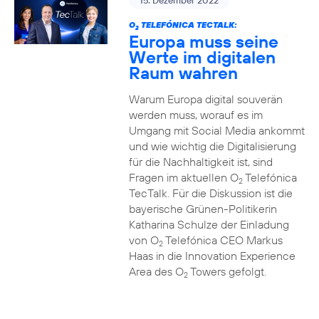
15. Dezember 2022
O
TELEFÓNICA TECTALK:
2
Europa muss seine
Werte im digitalen
Raum wahren
Warum Europa digital souverän
werden muss, worauf es im
Umgang mit Social Media ankommt
und wie wichtig die Digitalisierung
für die Nachhaltigkeit ist, sind
Fragen im aktuellen O
Telefónica
2
TecTalk. Für die Diskussion ist die
bayerische Grünen-Politikerin
Katharina Schulze der Einladung
von O
Telefónica CEO Markus
2
Haas in die Innovation Experience
Area des O
Towers gefolgt.
2