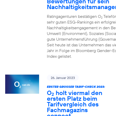
Bewertungen für sein
Nachhaltigkeitsmanag
Ratingagenturen bestätigen O
Telefón
2
sehr guten ESG-Rankings ein erfolgre
Nachhaltigkeitsengagement in den Be
Umwelt (Environment), Soziales (Socia
gute Unternehmensführung (Governa
Seit heute ist das Unternehmen das vi
Jahr in Folge im Bloomberg Gender-Eq
Index gelistet.
26. Januar 2023
ERSTER GROSSER TARIF-CHECK 2023:
O
holt viermal den
2
ersten Platz beim
Tarifvergleich des
Fachmagazins
connect