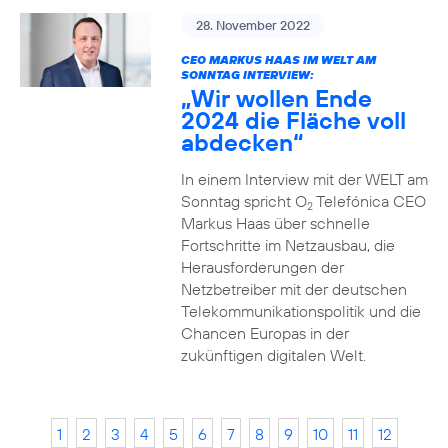
28. November 2022
CEO MARKUS HAAS IM WELT AM
SONNTAG INTERVIEW:
„Wir wollen Ende
2024 die Fläche voll
abdecken“
In einem Interview mit der WELT am
Sonntag spricht O
Telefónica CEO
2
Markus Haas über schnelle
Fortschritte im Netzausbau, die
Herausforderungen der
Netzbetreiber mit der deutschen
Telekommunikationspolitik und die
Chancen Europas in der
zukünftigen digitalen Welt.
1
2
3
4
5
6
7
8
9
10
11
12