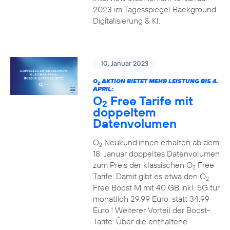
2023 im Tagesspiegel Background
Digitalisierung & KI.
10. Januar 2023
O
AKTION BIETET MEHR LEISTUNG BIS 4.
2
APRIL:
O
Free Tarife mit
2
doppeltem
Datenvolumen
O
Neukund:innen erhalten ab dem
2
18. Januar doppeltes Datenvolumen
zum Preis der klassischen O
Free
2
Tarife. Damit gibt es etwa den O
2
Free Boost M mit 40 GB inkl. 5G für
monatlich 29,99 Euro, statt 34,99
Euro.
Weiterer Vorteil der Boost-
1
Tarife: Über die enthaltene