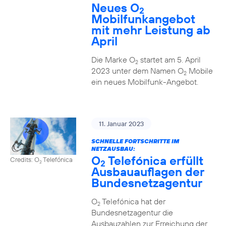
Neues O
2
Mobilfunkangebot
mit mehr Leistung ab
April
Die Marke O
startet am 5. April
2
2023 unter dem Namen O
Mobile
2
ein neues Mobilfunk-Angebot.
11. Januar 2023
SCHNELLE FORTSCHRITTE IM
NETZAUSBAU:
O
Telefónica erfüllt
Credits: O
Telefónica
2
2
Ausbauauflagen der
Bundesnetzagentur
O
Telefónica hat der
2
Bundesnetzagentur die
Ausbauzahlen zur Erreichung der