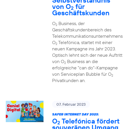
Selbstverständnis
von O
für
2
Geschäftskunden
O
Business, der
2
Geschäftskundenbereich des
Telekommunikationsunternehmens
O
Telefónica, startet mit einer
2
neuen Kampagne ins Jahr 2023.
Optisch lehnt sich der neue Auftritt
von O
Business an die
2
erfolgreiche "can do"-Kampagne
von Serviceplan Bubble für O
2
Privatkunden an.
07. Februar 2023
SAFER INTERNET DAY 2023:
O
Telefónica fördert
2
souveränen Umgang