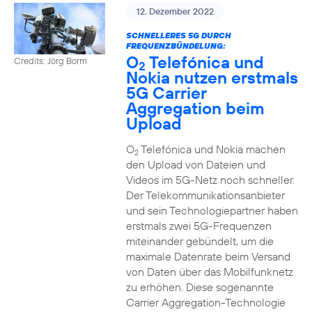
12. Dezember 2022
SCHNELLERES 5G DURCH
FREQUENZBÜNDELUNG:
O
Telefónica und
Credits: Jörg Borm
2
Nokia nutzen erstmals
5G Carrier
Aggregation beim
Upload
O
Telefónica und Nokia machen
2
den Upload von Dateien und
Videos im 5G-Netz noch schneller.
Der Telekommunikationsanbieter
und sein Technologiepartner haben
erstmals zwei 5G-Frequenzen
miteinander gebündelt, um die
maximale Datenrate beim Versand
von Daten über das Mobilfunknetz
zu erhöhen. Diese sogenannte
Carrier Aggregation-Technologie