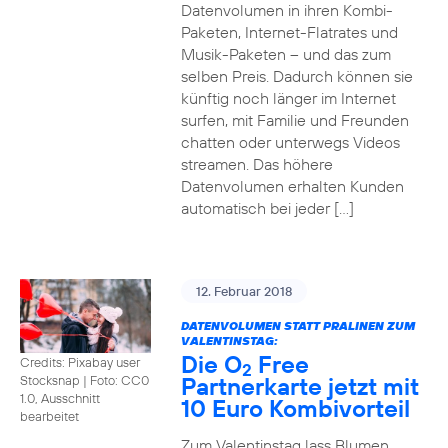
Datenvolumen in ihren Kombi-
Paketen, Internet-Flatrates und
Musik-Paketen – und das zum
selben Preis. Dadurch können sie
künftig noch länger im Internet
surfen, mit Familie und Freunden
chatten oder unterwegs Videos
streamen. Das höhere
Datenvolumen erhalten Kunden
automatisch bei jeder […]
12. Februar 2018
DATENVOLUMEN STATT PRALINEN ZUM
VALENTINSTAG:
Die O
Free
Credits: Pixabay user
2
Partnerkarte jetzt mit
Stocksnap
|
Foto: CC0
1.0, Ausschnitt
10 Euro Kombivorteil
bearbeitet
Zum Valentinstag lass Blumen