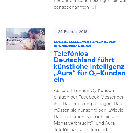
neue technische Lösungen, die auf
der sogenannten […]
26. Februar 2018
SCHLÜSSELELEMENT EINER NEUEN
KUNDENERFAHRUNG:
Telefónica
Deutschland führt
künstliche Intelligenz
„Aura“ für O
-Kunden
2
ein
Ab sofort können O
-Kunden
2
einfach per Facebook Messenger
ihre Datennutzung abfragen. Dafür
müssen sie nur schreiben: „Wieviel
Datenvolumen habe ich diesen
Monat verbraucht?“ und Aura,
Telefónicas selbstlernende