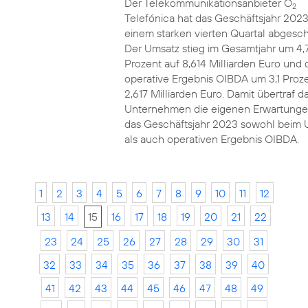
Der Telekommunikationsanbieter O
2
Telefónica hat das Geschäftsjahr 2023
einem starken vierten Quartal abgesch
Der Umsatz stieg im Gesamtjahr um 4,
Prozent auf 8,614 Milliarden Euro und 
operative Ergebnis OIBDA um 3,1 Proze
2,617 Milliarden Euro. Damit übertraf d
Unternehmen die eigenen Erwartunge
das Geschäftsjahr 2023 sowohl beim 
als auch operativen Ergebnis OIBDA.
1
2
3
4
5
6
7
8
9
10
11
12
13
14
15
16
17
18
19
20
21
22
23
24
25
26
27
28
29
30
31
32
33
34
35
36
37
38
39
40
41
42
43
44
45
46
47
48
49