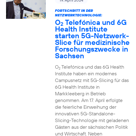
19. April 2024
FORTSCHRITT IN DER
NETZWERKTECHNOLOGIE:
O
Telefónica und 6G
2
Health Institute
starten 5G-Netzwerk-
Slice für medizinische
Forschungszwecke in
Sachsen
O
Telefónica und das 6G Health
2
Institute haben ein modernes
Campusnetz mit 5G-Slicing für das
6G Health Institute in
Markkleeberg in Betrieb
genommen. Am 17. April erfolgte
die feierliche Einweihung der
innovativen 5G-Standalone-
Slicing-Technologie mit geladenen
Gästen aus der sächsischen Politik
und Wirtschaft. Neben