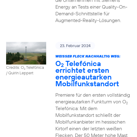
die Unternehmen mit Siemens
Energy an Tests einer Quality-On-
Demand-Schnittstelle für
Augmented-Reality-Lösungen.
23. Februar 2024
WEISSER FLECK NACHHALTIG WEG:
O
Telefónica
2
Credits: O
Telefónica
errichtet ersten
2
/ Quirin Leppert
energieautarken
Mobilfunkstandort
Premiere für den ersten vollständig
energieautarken Funkturm von O
2
Telefónica: Mit dem
Mobilfunkstandort schließt der
Mobilfunkanbieter im hessischen
Kirtorf einen der letzten weißen
Flecken. Der 50 Meter hohe Mast