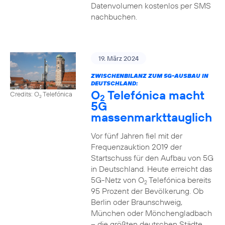
Datenvolumen kostenlos per SMS
nachbuchen.
19. März 2024
ZWISCHENBILANZ ZUM 5G-AUSBAU IN
DEUTSCHLAND:
O
Telefónica macht
Credits: O
Telefónica
2
2
5G
massenmarkttauglich
Vor fünf Jahren fiel mit der
Frequenzauktion 2019 der
Startschuss für den Aufbau von 5G
in Deutschland. Heute erreicht das
5G-Netz von O
Telefónica bereits
2
95 Prozent der Bevölkerung. Ob
Berlin oder Braunschweig,
München oder Mönchengladbach
– die größten deutschen Städte