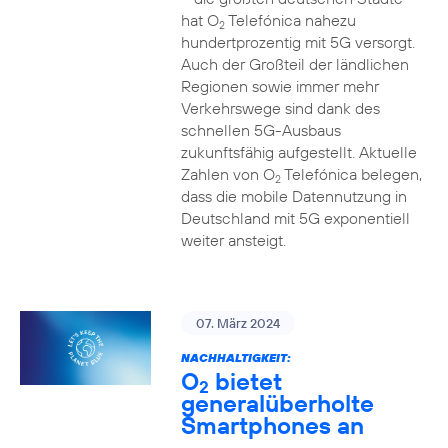
hat O
Telefónica nahezu
2
hundertprozentig mit 5G versorgt.
Auch der Großteil der ländlichen
Regionen sowie immer mehr
Verkehrswege sind dank des
schnellen 5G-Ausbaus
zukunftsfähig aufgestellt. Aktuelle
Zahlen von O
Telefónica belegen,
2
dass die mobile Datennutzung in
Deutschland mit 5G exponentiell
weiter ansteigt.
07. März 2024
NACHHALTIGKEIT:
O
bietet
2
generalüberholte
Smartphones an