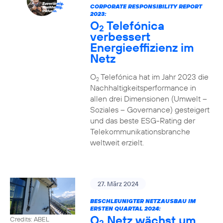
CORPORATE RESPONSIBILITY REPORT
2023:
O
Telefónica
2
verbessert
Energieeffizienz im
Netz
O
Telefónica hat im Jahr 2023 die
2
Nachhaltigkeitsperformance in
allen drei Dimensionen (Umwelt –
Soziales – Governance) gesteigert
und das beste ESG-Rating der
Telekommunikationsbranche
weltweit erzielt.
27. März 2024
BESCHLEUNIGTER NETZAUSBAU IM
ERSTEN QUARTAL 2024:
O
Netz wächst um
Credits: ABEL
2