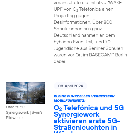
veranstaltete die Initiative “WAKE
UP!” von O
Telefónica einen
2
Projekttag gegen
Desinformationen. Über 800
Schüler:innen aus ganz
Deutschland nahmen an dem
hybriden Event teil; rund 70
Jugendliche aus Berliner Schulen
waren vor Ort im BASECAMP Berlin
dabei.
08. April 2024
KLEINE FUNKZELLEN VERBESSERN
MOBILFUNKNETZ:
O
Telefónica und 5G
Credits: 5G
2
Synergiewerk
Synergiewerk | Sven's
Bildwerke
aktivieren erste 5G-
Straßenleuchten in