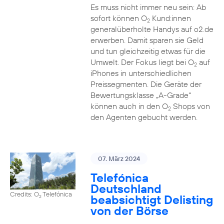
Es muss nicht immer neu sein: Ab
sofort können O
Kund:innen
2
generalüberholte Handys auf o2.de
erwerben. Damit sparen sie Geld
und tun gleichzeitig etwas für die
Umwelt. Der Fokus liegt bei O
auf
2
iPhones in unterschiedlichen
Preissegmenten. Die Geräte der
Bewertungsklasse „A-Grade“
können auch in den O
Shops von
2
den Agenten gebucht werden.
07. März 2024
Telefónica
Deutschland
Credits: O
Telefónica
beabsichtigt Delisting
2
von der Börse