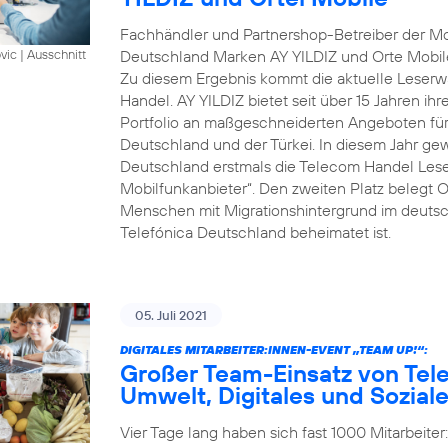
Fachhändler und Partnershop-Betreiber der Mob
Deutschland Marken AY YILDIZ und Orte Mobil
vic
|
Ausschnitt
Zu diesem Ergebnis kommt die aktuelle Leserwa
Handel. AY YILDIZ bietet seit über 15 Jahren ih
Portfolio an maßgeschneiderten Angeboten für 
Deutschland und der Türkei. In diesem Jahr gew
Deutschland erstmals die Telecom Handel Lese
Mobilfunkanbieter“. Den zweiten Platz belegt O
Menschen mit Migrationshintergrund im deutsch
Telefónica Deutschland beheimatet ist.
05. Juli 2021
DIGITALES MITARBEITER:INNEN-EVENT „TEAM UP!“:
Großer Team-Einsatz von Tel
Umwelt, Digitales und Sozial
Vier Tage lang haben sich fast 1000 Mitarbeite