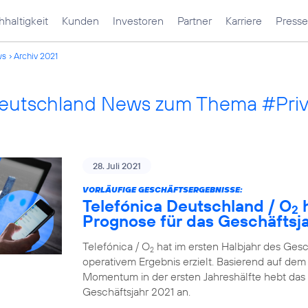
haltigkeit
Kunden
Investoren
Partner
Karriere
Presse
ws
Archiv 2021
Deutschland News zum Thema #Pri
28. Juli 2021
VORLÄUFIGE GESCHÄFTSERGEBNISSE:
Telefónica Deutschland / O
h
2
Prognose für das Geschäftsj
Telefónica / O
hat im ersten Halbjahr des Ges
2
operativem Ergebnis erzielt. Basierend auf dem 
Momentum in der ersten Jahreshälfte hebt das
Geschäftsjahr 2021 an.