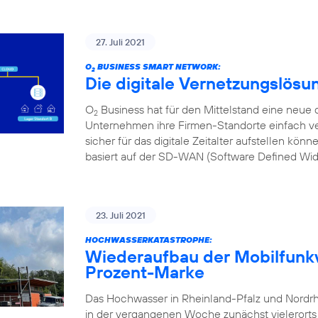
27. Juli 2021
O
BUSINESS SMART NETWORK:
2
Die digitale Vernetzungslösu
O
Business hat für den Mittelstand eine neue d
2
Unternehmen ihre Firmen-Standorte einfach ve
sicher für das digitale Zeitalter aufstellen kön
basiert auf der SD-WAN (Software Defined Wi
23. Juli 2021
HOCHWASSERKATASTROPHE:
Wiederaufbau der Mobilfunkv
Prozent-Marke
Das Hochwasser in Rheinland-Pfalz und Nordr
in der vergangenen Woche zunächst vielerorts l