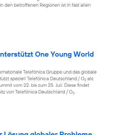
in den betroffenen Regionen ist in fast allen
nterstützt One Young World
ternationale Telefónica Gruppe und das globale
ützt speziell Telefónica Deutschland / O
als
2
mit vom 22. bis zum 25. Juli. Diese findet
itz von Telefónica Deutschland / O
.
2
für Lösung globaler Probleme