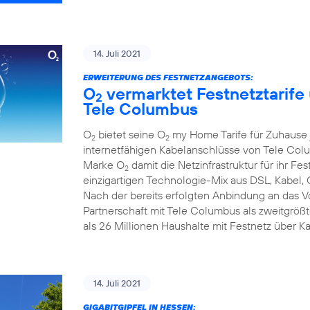
14. Juli 2021
ERWEITERUNG DES FESTNETZANGEBOTS:
O
vermarktet Festnetztarife
2
Tele Columbus
O
bietet seine O
my Home Tarife für Zuhause j
2
2
internetfähigen Kabelanschlüsse von Tele Colum
Marke O
damit die Netzinfrastruktur für ihr F
2
einzigartigen Technologie-Mix aus DSL, Kabel, 
Nach der bereits erfolgten Anbindung an das 
Partnerschaft mit Tele Columbus als zweitgrö
als 26 Millionen Haushalte mit Festnetz über K
14. Juli 2021
GIGABITGIPFEL IN HESSEN: