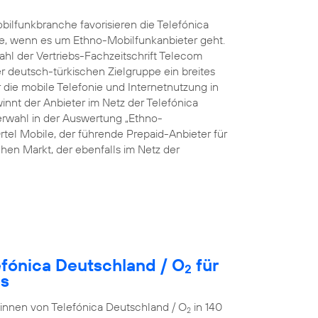
ilfunkbranche favorisieren die Telefónica
e, wenn es um Ethno-Mobilfunkanbieter geht.
hl der Vertriebs-Fachzeitschrift Telecom
rer deutsch-türkischen Zielgruppe ein breites
die mobile Telefonie und Internetnutzung in
innt der Anbieter im Netz der Telefónica
rwahl in der Auswertung „Ethno-
rtel Mobile, der führende Prepaid-Anbieter für
en Markt, der ebenfalls im Netz der
efónica Deutschland / O
für
2
es
r:innen von Telefónica Deutschland / O
in 140
2