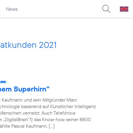
News
vatkunden 2021
ANN:
inem Superhirn“
l Kaufmann und sein Mitgründer Marc
hnologie basierend auf Künstlicher Intelligenz
 Menschen vernetzt. Auch Telefónica
m „DigitalBrain“1) das Know-how seiner 8800
ählte Pascal Kaufmann, […]