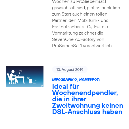
Wochen zu ProSiebenSat.1
gewechselt sind, gibt es pünktlich
zum Start auch einen tollen
Partner: den Mobilfunk- und
Festnetzanbieter O
. Für die
2
Vermarktung zeichnet die
SevenOne AdFactory von
ProSiebenSat.1 verantwortlich.
13. August 2019
INFOGRAFIK O
HOMESPOT:
2
Ideal für
Wochenendpendler,
die in ihrer
Zweitwohnung keinen
DSL-Anschluss haben