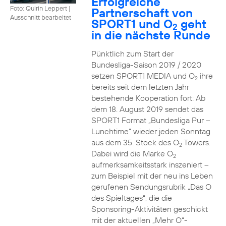
Erfolgreiche
Foto: Quirin Leppert
|
Partnerschaft von
Ausschnitt bearbeitet
SPORT1 und O
geht
2
in die nächste Runde
Pünktlich zum Start der
Bundesliga-Saison 2019 / 2020
setzen SPORT1 MEDIA und O
ihre
2
bereits seit dem letzten Jahr
bestehende Kooperation fort: Ab
dem 18. August 2019 sendet das
SPORT1 Format „Bundesliga Pur –
Lunchtime“ wieder jeden Sonntag
aus dem 35. Stock des O
Towers.
2
Dabei wird die Marke O
2
aufmerksamkeitsstark inszeniert –
zum Beispiel mit der neu ins Leben
gerufenen Sendungsrubrik „Das O
des Spieltages“, die die
Sponsoring-Aktivitäten geschickt
mit der aktuellen „Mehr O“-