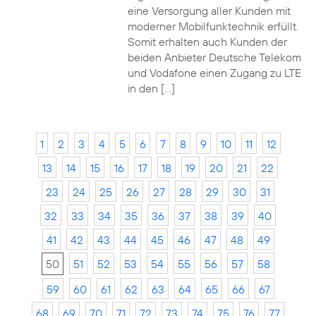
eine Versorgung aller Kunden mit
moderner Mobilfunktechnik erfüllt.
Somit erhalten auch Kunden der
beiden Anbieter Deutsche Telekom
und Vodafone einen Zugang zu LTE
in den […]
1
2
3
4
5
6
7
8
9
10
11
12
13
14
15
16
17
18
19
20
21
22
23
24
25
26
27
28
29
30
31
32
33
34
35
36
37
38
39
40
41
42
43
44
45
46
47
48
49
50
51
52
53
54
55
56
57
58
59
60
61
62
63
64
65
66
67
68
69
70
71
72
73
74
75
76
77