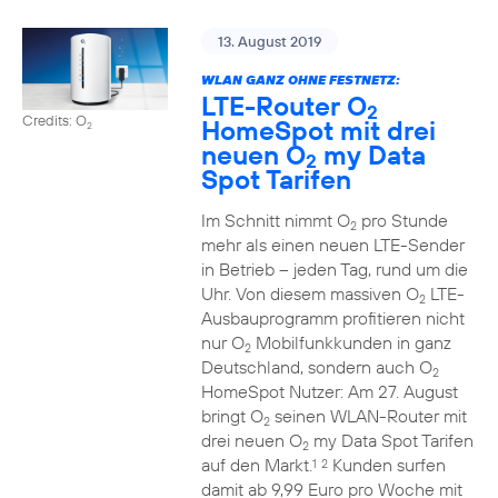
13. August 2019
WLAN GANZ OHNE FESTNETZ:
LTE-Router O
2
Credits: O
HomeSpot mit drei
2
neuen O
my Data
2
Spot Tarifen
Im Schnitt nimmt O
pro Stunde
2
mehr als einen neuen LTE-Sender
in Betrieb – jeden Tag, rund um die
Uhr. Von diesem massiven O
LTE-
2
Ausbauprogramm profitieren nicht
nur O
Mobilfunkkunden in ganz
2
Deutschland, sondern auch O
2
HomeSpot Nutzer: Am 27. August
bringt O
seinen WLAN-Router mit
2
drei neuen O
my Data Spot Tarifen
2
auf den Markt.
Kunden surfen
1
2
damit ab 9,99 Euro pro Woche mit