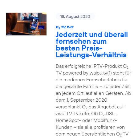
18. August 2020
O
TV 2.0:
2
Jederzeit und überall
fernsehen zum
besten Preis-
Leistungs-Verhältnis
Das erfolgreiche IPTV-Produkt O
2
TV powered by waipu.tv(1) steht für
ein modernes Fernseherlebnis für
die gesamte Familie – zu jeder Zeit,
an jedem Ort, auf allen Geräten. Ab
dem 1. September 2020
verschlankt O
das Angebot auf
2
zwei TV-Pakete. Ob O
DSL-,
2
HomeSpot- oder Mobilfunk-
Kunden – sie alle profitieren von
dem neuen übersichtlichen O
TV
2