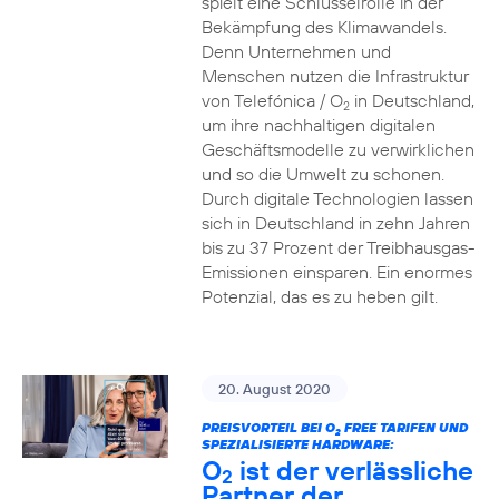
spielt eine Schlüsselrolle in der
Bekämpfung des Klimawandels.
Denn Unternehmen und
Menschen nutzen die Infrastruktur
von Telefónica / O
in Deutschland,
2
um ihre nachhaltigen digitalen
Geschäftsmodelle zu verwirklichen
und so die Umwelt zu schonen.
Durch digitale Technologien lassen
sich in Deutschland in zehn Jahren
bis zu 37 Prozent der Treibhausgas-
Emissionen einsparen. Ein enormes
Potenzial, das es zu heben gilt.
20. August 2020
PREISVORTEIL BEI O
FREE TARIFEN UND
2
SPEZIALISIERTE HARDWARE:
O
ist der verlässliche
2
Partner der