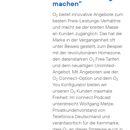
machen“
O
bietet innovative Angebote zum
2
besten Preis-Leistungs-Verhältnis
und macht sie der breiten Masse
an Kunden zugänglich. Das hat die
Marke in der Vergangenheit oft
unter Beweis gestellt, zum Beispiel
mit der revolutionären Homezone,
den datenstarken O
Free Tarifen
2
und dem neuartigen Unlimited-
Angebot. Mit Angeboten wie der
O
Connect-Option und dem O
2
2
You Konfigurator bieten wir
unseren O
Kunden maximale
2
Freiheit. Im connect Podcast
unterstreicht Wolfgang Metze,
Privatkundenvorstand von
Telefónica Deutschland und
verantwortlich für die Kernmarke,
dass O
an dieser Strategie auch in