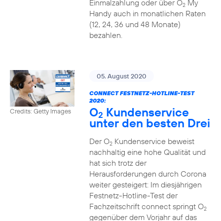
Einmalzahlung oder über O
My
2
Handy auch in monatlichen Raten
(12, 24, 36 und 48 Monate)
bezahlen.
05. August 2020
CONNECT FESTNETZ-HOTLINE-TEST
2020:
O
Kundenservice
Credits: Getty Images
2
unter den besten Drei
Der O
Kundenservice beweist
2
nachhaltig eine hohe Qualität und
hat sich trotz der
Herausforderungen durch Corona
weiter gesteigert: Im diesjährigen
Festnetz-Hotline-Test der
Fachzeitschrift connect springt O
2
gegenüber dem Vorjahr auf das