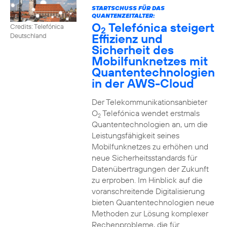
STARTSCHUSS FÜR DAS
QUANTENZEITALTER:
O
Telefónica steigert
Credits: Telefónica
2
Effizienz und
Deutschland
Sicherheit des
Mobilfunknetzes mit
Quantentechnologien
in der AWS-Cloud
Der Telekommunikationsanbieter
O
Telefónica wendet erstmals
2
Quantentechnologien an, um die
Leistungsfähigkeit seines
Mobilfunknetzes zu erhöhen und
neue Sicherheitsstandards für
Datenübertragungen der Zukunft
zu erproben. Im Hinblick auf die
voranschreitende Digitalisierung
bieten Quantentechnologien neue
Methoden zur Lösung komplexer
Rechenprobleme, die für