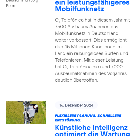
ein leistungsfähigeres
Borm
Mobilfunknetz
O
Telefónica hat in diesem Jahr mit
2
7500 Ausbaumaßnahmen das
Mobilfunknetz in Deutschland
weiter verbessert. Dies ermöglicht
den 45 Millionen Kund:innen im
Land ein reibungsloses Surfen und
Telefonieren. Mit dieser Leistung
hat O
Telefónica die rund 7000
2
Ausbaumaßnahmen des Vorjahres
deutlich übertroffen.
16. Dezember 2024
FLEXIBLERE PLANUNG, SCHNELLERE
ENTSTÖRUNG:
Künstliche Intelligenz
optimiert die Wartung