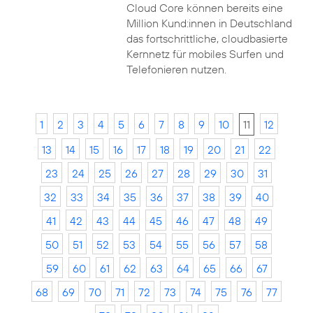
Cloud Core können bereits eine
Million Kund:innen in Deutschland
das fortschrittliche, cloudbasierte
Kernnetz für mobiles Surfen und
Telefonieren nutzen.
1
2
3
4
5
6
7
8
9
10
11
12
13
14
15
16
17
18
19
20
21
22
23
24
25
26
27
28
29
30
31
32
33
34
35
36
37
38
39
40
41
42
43
44
45
46
47
48
49
50
51
52
53
54
55
56
57
58
59
60
61
62
63
64
65
66
67
68
69
70
71
72
73
74
75
76
77