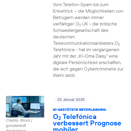
Vom Telefon-Spam bis zum
Enkeltrick – die Möglichkeiten von
Betrügern werden immer
vielfältiger. O
UK - die britische
2
Schwestergesellschaft des
deutschen
Telekommunikationsanbieters O
2
Telefónica - hat im vergangenen
Jahr mit der „KI-Oma Daisy“ eine
digitale Persönlichkeit erschaffen,
die sich gegen Cyberkriminelle zur
Wehr setzt.
23. Januar 2025
KI-GESTÜTZTE NETZPLANUNG:
O
Telefónica
2
Credits: iStock /
verbessert Prognose
gorodenkoff,
mobiler
Waehatman