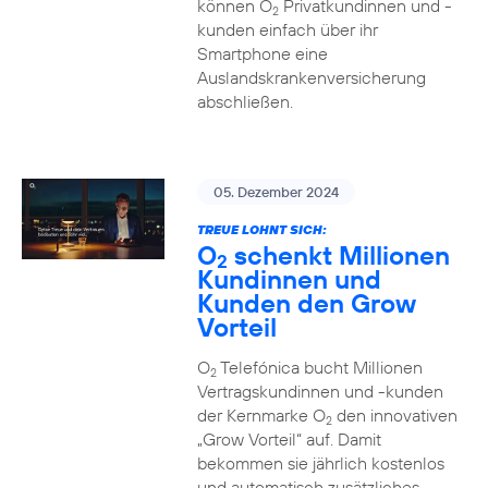
können O
Privatkundinnen und -
2
kunden einfach über ihr
Smartphone eine
Auslandskrankenversicherung
abschließen.
05. Dezember 2024
TREUE LOHNT SICH:
O
schenkt Millionen
2
Kundinnen und
Kunden den Grow
Vorteil
O
Telefónica bucht Millionen
2
Vertragskundinnen und -kunden
der Kernmarke O
den innovativen
2
„Grow Vorteil“ auf. Damit
bekommen sie jährlich kostenlos
und automatisch zusätzliches