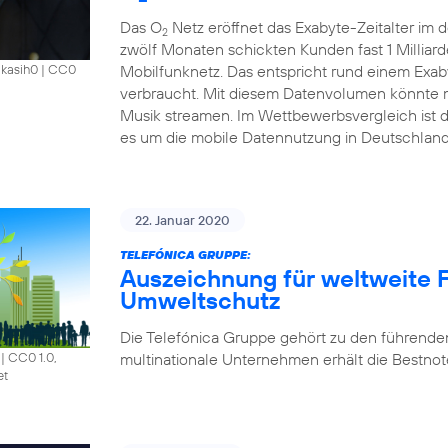
Das O
Netz eröffnet das Exabyte-Zeitalter im
2
zwölf Monaten schickten Kunden fast 1 Millia
Mobilfunknetz. Das entspricht rund einem Exab
akasih0
|
CC0
verbraucht. Mit diesem Datenvolumen könnte m
Musik streamen. Im Wettbewerbsvergleich ist 
es um die mobile Datennutzung in Deutschland
22. Januar 2020
TELEFÓNICA GRUPPE:
Auszeichnung für weltweite F
Umweltschutz
Die Telefónica Gruppe gehört zu den führende
multinationale Unternehmen erhält die Bestnote
|
CC0 1.0,
et