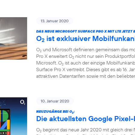
13. Januar 2020
DAS NEUE MICROSOFT SURFACE PRO X MIT LTE JETZT B
O
ist exklusiver Mobilfunkan
2
O
und Microsoft definieren gemeinsam das mob
2
Pro X erweitert O
nicht nur sein Produktportfo
2
Microsoft. O
ist auch der einzige Mobilfunkanb
2
Surface Pro X vertreibt. Dieses gibt es ab 16. 
attraktiven Datentarifen sowie mit den beliebt
10. Januar 2020
NEUZUGÄNGE BEI O
:
2
Die aktuellsten Google Pixel-
O
beginnt das neue Jahr 2020 mit gleich drei
2