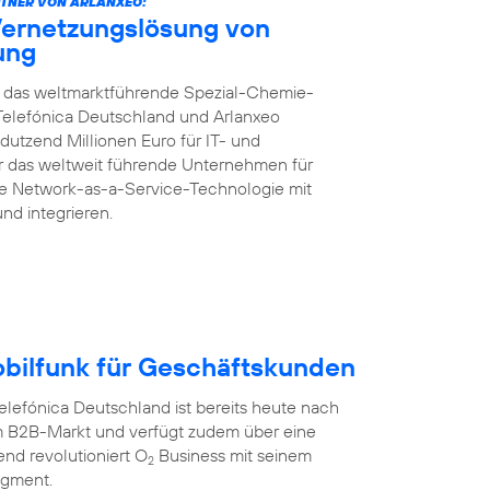
TNER VON ARLANXEO:
Vernetzungslösung von
rung
ft das weltmarktführende Spezial-Chemie-
Telefónica Deutschland und Arlanxeo
dutzend Millionen Euro für IT- und
für das weltweit führende Unternehmen für
te Network-as-a-Service-Technologie mit
und integrieren.
obilfunk für Geschäftskunden
efónica Deutschland ist bereits heute nach
 B2B-Markt und verfügt zudem über eine
nd revolutioniert O
Business mit seinem
2
egment.