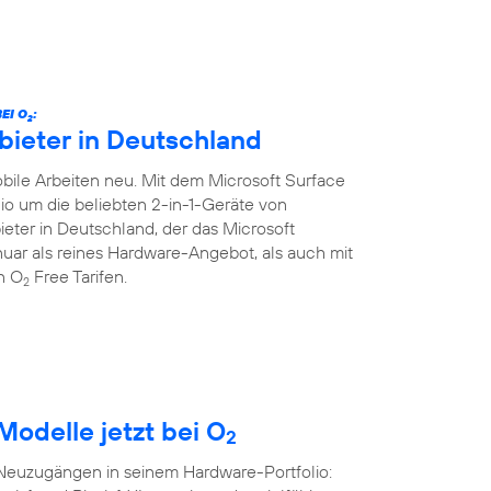
EI O
:
2
bieter in Deutschland
ile Arbeiten neu. Mit dem Microsoft Surface
lio um die beliebten 2-in-1-Geräte von
ieter in Deutschland, der das Microsoft
Januar als reines Hardware-Angebot, als auch mit
en O
Free Tarifen.
2
Modelle jetzt bei O
2
 Neuzugängen in seinem Hardware-Portfolio: