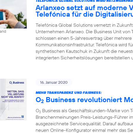
TELEFÓNICA GLOBAL SOLUTIONS WIRD NETZWERKPAR
Arlanxeo setzt auf moderne 
Telefónica für die Digitalisie
Telefónica Global Solutions vernetzt in Zukun
Unternehmen Arlanxeo. Die Business Unit von 
land
schlossen einen 5-Jahresvertrag über mehrere 
Kommunikationsinfrastruktur. Telefónica wird 
synthetischen Kautschuk in Zukunft die neues
integrierten Sicherheitslösungen bereitstellen 
16. Januar 2020
MEHR TRANSPARENZ UND FAIRNESS:
O
Business revolutioniert M
2
O
Business als Geschäftskunden-Marke von Tel
2
Branchenmeinungen Preis-Leistungs-Führer im
ausgezeichnete Servicequalität. Darauf aufbaue
neuen Online-Konfigurator einmal mehr das S