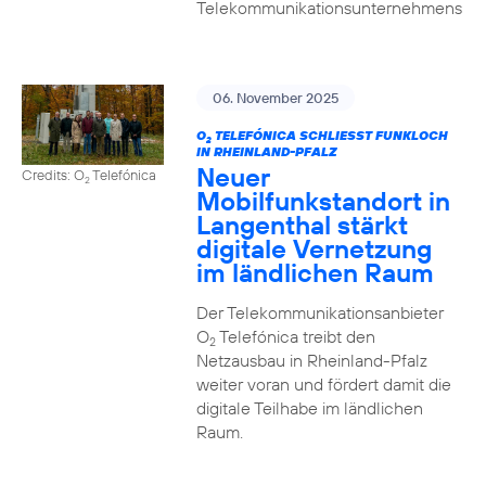
Telekommunikationsunternehmens
06. November 2025
O
TELEFÓNICA SCHLIESST FUNKLOCH I
2
N RHEINLAND-PFALZ
Neuer
Credits: O
Telefónica
2
Mobilfunkstandort in
Langenthal stärkt
digitale Vernetzung
im ländlichen Raum
Der Telekommunikationsanbieter
O
Telefónica treibt den
2
Netzausbau in Rheinland-Pfalz
weiter voran und fördert damit die
digitale Teilhabe im ländlichen
Raum.