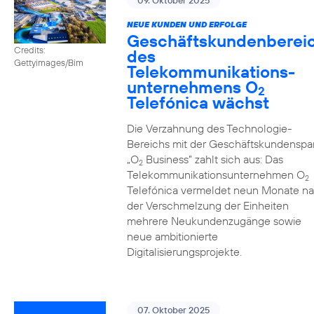
09. Oktober 2025
NEUE KUNDEN UND ERFOLGE
Geschäftskundenberei
Credits:
des
Gettyimages/Bim
Telekommunikations­
unternehmens O
2
Telefónica wächst
Die Verzahnung des Technologie-
Bereichs mit der Geschäftskundenspa
„O
Business” zahlt sich aus: Das
2
Telekommunikationsunternehmen O
2
Telefónica vermeldet neun Monate n
der Verschmelzung der Einheiten
mehrere Neukundenzugänge sowie
neue ambitionierte
Digitalisierungsprojekte.
07. Oktober 2025