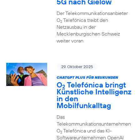
5G nach Gielow
Der Telekommunikationsanbieter
O
Telefónica treibt den
2
Netzausbau in der
Mecklenburgischen Schweiz
weiter voran
29. Oktober 2025
CHATGPT PLUS FÜR NEUKUNDEN
O
Telefónica bringt
2
Künstliche Intelligenz
in den
Mobilfunkalltag
Das
Telekommunikationsunternehmen
O
Telefónica und das KI-
2
Softwareunternehmen OpenAI