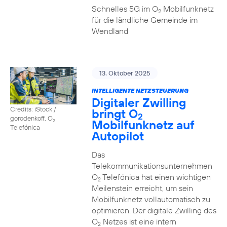
Schnelles 5G im O
Mobilfunknetz
2
für die ländliche Gemeinde im
Wendland
13. Oktober 2025
INTELLIGENTE NETZSTEUERUNG
Digitaler Zwilling
Credits: iStock /
bringt O
2
gorodenkoff, O
Mobilfunknetz auf
2
Telefónica
Autopilot
Das
Telekommunikationsunternehmen
O
Telefónica hat einen wichtigen
2
Meilenstein erreicht, um sein
Mobilfunknetz vollautomatisch zu
optimieren. Der digitale Zwilling des
O
Netzes ist eine intern
2