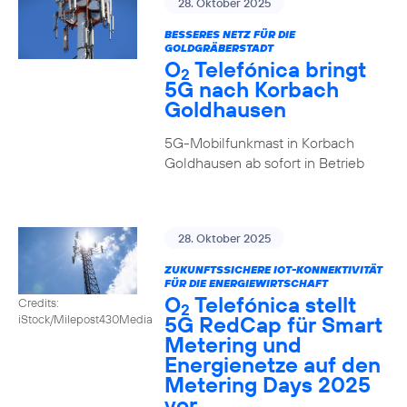
28. Oktober 2025
BESSERES NETZ FÜR DIE
GOLDGRÄBERSTADT
O
Telefónica bringt
2
5G nach Korbach
Goldhausen
5G-Mobilfunkmast in Korbach
Goldhausen ab sofort in Betrieb
28. Oktober 2025
ZUKUNFTSSICHERE IOT-KONNEKTIVITÄT
FÜR DIE ENERGIEWIRTSCHAFT
O
Telefónica stellt
Credits:
2
5G RedCap für Smart
iStock/Milepost430Media
Metering und
Energienetze auf den
Metering Days 2025
vor