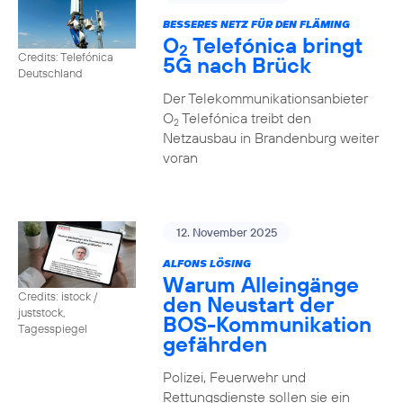
BESSERES NETZ FÜR DEN FLÄMING
O
Telefónica bringt
2
Credits: Telefónica
5G nach Brück
Deutschland
Der Telekommunikationsanbieter
O
Telefónica treibt den
2
Netzausbau in Brandenburg weiter
voran
12. November 2025
ALFONS LÖSING
Warum Alleingänge
Credits: istock /
den Neustart der
juststock,
BOS-Kommunikation
Tagesspiegel
gefährden
Polizei, Feuerwehr und
Rettungsdienste sollen sie ein