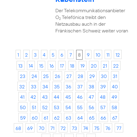
Der Telekommunikationsanbieter
O
Telefónica treibt den
2
Netzausbau auch in der
Fränkischen Schweiz weiter voran
1
2
3
4
5
6
7
8
9
10
11
12
13
14
15
16
17
18
19
20
21
22
23
24
25
26
27
28
29
30
31
32
33
34
35
36
37
38
39
40
41
42
43
44
45
46
47
48
49
50
51
52
53
54
55
56
57
58
59
60
61
62
63
64
65
66
67
68
69
70
71
72
73
74
75
76
77