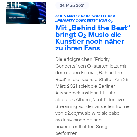
24. März 2021
ELIF STARTET NEUE STAFFEL DER
„PRIORITY CONCERTS“ VON O
:
2
Mit „Behind the Beat“
bringt O
Music die
2
Künstler noch näher
zu ihren Fans
Die erfolgreichen “Priority
Concerts” von O
starten jetzt mit
2
dem neuen Format „Behind the
Beat“ in die nächste Staffel: Am 25.
März 2021 spielt die Berliner
Ausnahmekünstlerin ELIF ihr
aktuelles Album „Nacht“. Im Live-
Streaming auf der virtuellen Bühne
von o2.de/music wird sie dabei
exklusiv einen bislang
unveröffentlichten Song
performen.