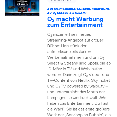
AUFMERKSAMKEITSSTARKE KAMPAGNE
ZU O
SELECT & STREAM:
2
O
macht Werbung
2
zum Entertainment
O
inszeniert sein neues
2
Streaming-Angebot auf großer
Bühne: Herzstück der
aufmerksamkeitsstarken
Werbemaßnahmen rund um O
2
Select & Stream
sind Spots, die ab
1
10. März in TV und Web laufen
werden. Darin zeigt O
Video- und
2
TV-Content von Netflix, Sky Ticket
und O
TV powered by waipu.tv –
2
und unterstreicht das Motto der
Kampagne so eindrucksvoll: „Wir
haben das Entertainment. Du hast
die Wahl“. Sie ist das erste größere
Werk der „Serviceplan Bubble“, ein