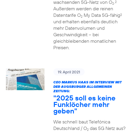
wachsenden 5G-Netz von O
.
2
2
Außerdem werden die reinen
Datentarife O
My Data 5G-fähig
2
2
und erhalten ebenfalls deutlich
mehr Datenvolumen und
Geschwindigkeit – bei
gleichbleibenden monatlichen
Preisen.
19. April 2021
CEO MARKUS HAAS IM INTERVIEW MIT
DER AUGSBURGER ALLGEMEINEN
ZEITUNG:
"2025 soll es keine
Funklöcher mehr
geben"
Wie schnell baut Telefónica
Deutschland / O
das 5G Netz aus?
2