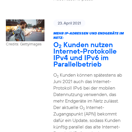
23. April 2021
MEHR IP-ADRESSEN UND ENDGERÄTE IM
NETZ:
O
Kunden nutzen
Credits: Gettyimages
2
Internet-Protokolle
IPv4 und IPv6 im
Parallelbetrieb
O
Kunden können spätestens ab
2
Juni 2021 auch das Internet-
Protokoll IPv6 bei der mobilen
Datennutzung verwenden, das
mehr Endgeräte im Netz zulässt.
Der aktuelle O
Internet-
2
Zugangspunkt (APN) bekommt
dafür ein Update, sodass Kunden
künftig parallel das alte Internet-