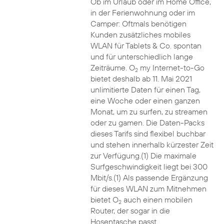
Ob im Urlaub oder im Home Office,
in der Ferienwohnung oder im
Camper: Oftmals benötigen
Kunden zusätzliches mobiles
WLAN für Tablets & Co. spontan
und für unterschiedlich lange
Zeiträume. O
my Internet-to-Go
2
bietet deshalb ab 11. Mai 2021
unlimitierte Daten für einen Tag,
eine Woche oder einen ganzen
Monat, um zu surfen, zu streamen
oder zu gamen. Die Daten-Packs
dieses Tarifs sind flexibel buchbar
und stehen innerhalb kürzester Zeit
zur Verfügung.(1) Die maximale
Surfgeschwindigkeit liegt bei 300
Mbit/s.(1) Als passende Ergänzung
für dieses WLAN zum Mitnehmen
bietet O
auch einen mobilen
2
Router, der sogar in die
Hosentasche passt.