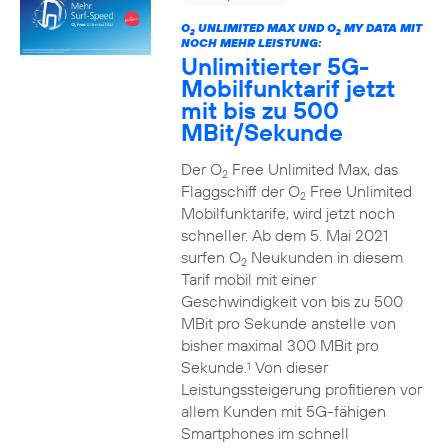
O
UNLIMITED MAX UND O
MY DATA MIT
2
2
NOCH MEHR LEISTUNG:
Unlimitierter 5G-
Mobilfunktarif jetzt
mit bis zu 500
MBit/Sekunde
Der O
Free Unlimited Max, das
2
Flaggschiff der O
Free Unlimited
2
Mobilfunktarife, wird jetzt noch
schneller. Ab dem 5. Mai 2021
surfen O
Neukunden in diesem
2
Tarif mobil mit einer
Geschwindigkeit von bis zu 500
MBit pro Sekunde anstelle von
bisher maximal 300 MBit pro
Sekunde.
Von dieser
1
Leistungssteigerung profitieren vor
allem Kunden mit 5G-fähigen
Smartphones im schnell