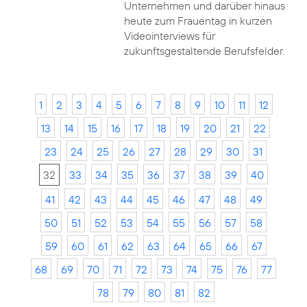
Unternehmen und darüber hinaus
heute zum Frauentag in kurzen
Videointerviews für
zukunftsgestaltende Berufsfelder.
1
2
3
4
5
6
7
8
9
10
11
12
13
14
15
16
17
18
19
20
21
22
23
24
25
26
27
28
29
30
31
32
33
34
35
36
37
38
39
40
41
42
43
44
45
46
47
48
49
50
51
52
53
54
55
56
57
58
59
60
61
62
63
64
65
66
67
68
69
70
71
72
73
74
75
76
77
78
79
80
81
82