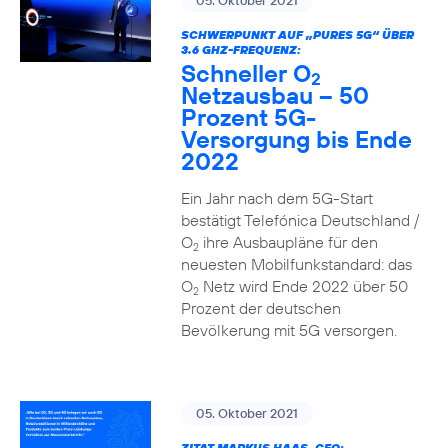
05. Oktober 2021
SCHWERPUNKT AUF „PURES 5G“ ÜBER
3.6 GHZ-FREQUENZ:
Schneller O
2
Netzausbau – 50
Prozent 5G-
Versorgung bis Ende
2022
Ein Jahr nach dem 5G-Start
bestätigt Telefónica Deutschland /
O
ihre Ausbaupläne für den
2
neuesten Mobilfunkstandard: das
O
Netz wird Ende 2022 über 50
2
Prozent der deutschen
Bevölkerung mit 5G versorgen.
05. Oktober 2021
ZITAT MARKUS HAAS, CEO: