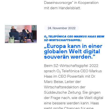
Daseinsvorsorge“ in Kooperation
mit dem Handelsblatt.
24. November 2022
O
TELEFÓNICA CEO MARKUS HAAS BEIM
2
SZ-WIRTSCHAFTSGIPFEL:
„Europa kann in einer
globalen Welt digital
souverän werden.“
Beim SZ-Wirtschaftsgipfel 2022
sprach O
Telefónica CEO Markus
2
Haas im CEO Powertalk mit Dr.
Marc Beise, Leiter der
Wirtschaftsredaktion der
Süddeutsche Zeitung. Sie gingen
der Frage nach, wie die Welt digital
eine bessere werden kann. Haas
sieht große Chancen für eine