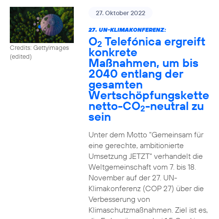
27. Oktober 2022
27. UN-KLIMAKONFERENZ:
O
Telefónica ergreift
2
Credits: Gettyimages
konkrete
(edited)
Maßnahmen, um bis
2040 entlang der
gesamten
Wertschöpfungskette
netto-CO
-neutral zu
2
sein
Unter dem Motto "Gemeinsam für
eine gerechte, ambitionierte
Umsetzung JETZT" verhandelt die
Weltgemeinschaft vom 7. bis 18.
November auf der 27. UN-
Klimakonferenz (COP 27) über die
Verbesserung von
Klimaschutzmaßnahmen. Ziel ist es,