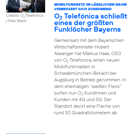
MOBILFUNKNETZ IM LÄNDLICHEN RAUM
VERBESSERT SICH ZUNEHMEND:
O
Telefónica schließt
Credits: O
Telefónica
2
2
eines der größten
/ Felix Steck
Funklöcher Bayerns
Gemeinsam mit dem Bayerischen
Wirtschaftsminister Hubert
Aiwanger hat Markus Haas, CEO
von O
Telefónica, einen neuen
2
Mobilfunkmasten in
Schwabmünchen-Birkach bei
Augsburg in Betrieb genommen. In
dem ehemaligen “weißen Fleck”
surfen nun O
Kundinnen und
2
Kunden mit 4G und 5G. Der
Standort deckt eine Fläche von
rund 30 Quadratkilometern ab.