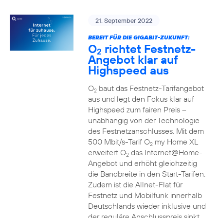
21. September 2022
BEREIT FÜR DIE GIGABIT-ZUKUNFT:
O
richtet Festnetz-
2
Angebot klar auf
Highspeed aus
O
baut das Festnetz-Tarifangebot
2
aus und legt den Fokus klar auf
Highspeed zum fairen Preis –
unabhängig von der Technologie
des Festnetzanschlusses. Mit dem
500 Mbit/s-Tarif O
my Home XL
2
erweitert O
das Internet@Home-
2
Angebot und erhöht gleichzeitig
die Bandbreite in den Start-Tarifen.
Zudem ist die Allnet-Flat für
Festnetz und Mobilfunk innerhalb
Deutschlands wieder inklusive und
der reguläre Anschlusspreis sinkt.