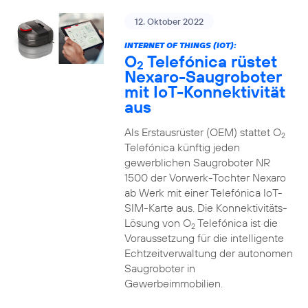
12. Oktober 2022
INTERNET OF THINGS (IOT):
O
Telefónica rüstet
2
Nexaro-Saugroboter
mit IoT-Konnektivität
aus
Als Erstausrüster (OEM) stattet O
2
Telefónica künftig jeden
gewerblichen Saugroboter NR
1500 der Vorwerk-Tochter Nexaro
ab Werk mit einer Telefónica IoT-
SIM-Karte aus. Die Konnektivitäts-
Lösung von O
Telefónica ist die
2
Voraussetzung für die intelligente
Echtzeitverwaltung der autonomen
Saugroboter in
Gewerbeimmobilien.