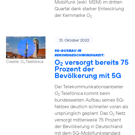
Mobilfunk (exkl. M2M) im dritten
Quartal dank starker Entwicklung
der Kernmarke O
2
31. Oktober 2022
5G-AUSBAU IN
REKORDGESCHWINDIGKEIT:
O
versorgt bereits 75
Credits: O
Telefónica
2
2
Prozent der
Bevölkerung mit 5G
Der Telekommunikationsanbieter
O
Telefónica kommt beim
2
bundesweiten Aufbau seines 5G-
Netzes deutlich schneller voran als
ursprünglich geplant. Das O
Netz
2
versorgt mittlerweile 75 Prozent
der Bevölkerung in Deutschland
mit dem 5G-Mobilfunkstandard.