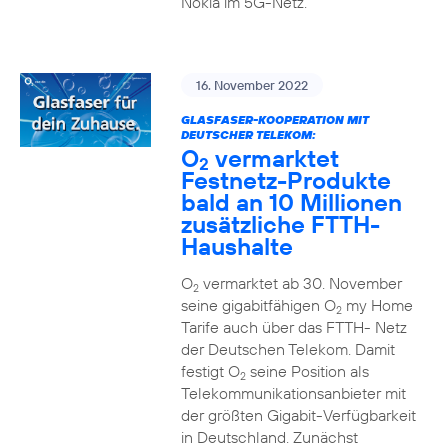
Nokia im 5G-Netz.
16. November 2022
GLASFASER-KOOPERATION MIT
DEUTSCHER TELEKOM:
O
vermarktet
2
Festnetz-Produkte
bald an 10 Millionen
zusätzliche FTTH-
Haushalte
O
vermarktet ab 30. November
2
seine gigabitfähigen O
my Home
2
Tarife auch über das FTTH- Netz
der Deutschen Telekom. Damit
festigt O
seine Position als
2
Telekommunikationsanbieter mit
der größten Gigabit-Verfügbarkeit
in Deutschland. Zunächst