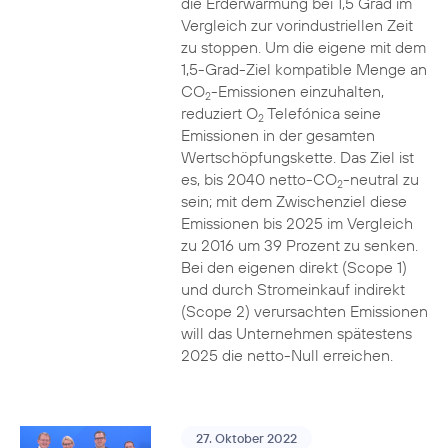
die Erderwärmung bei 1,5 Grad im
Vergleich zur vorindustriellen Zeit
zu stoppen. Um die eigene mit dem
1,5-Grad-Ziel kompatible Menge an
CO
-Emissionen einzuhalten,
2
reduziert O
Telefónica seine
2
Emissionen in der gesamten
Wertschöpfungskette. Das Ziel ist
es, bis 2040 netto-CO
-neutral zu
2
sein; mit dem Zwischenziel diese
Emissionen bis 2025 im Vergleich
zu 2016 um 39 Prozent zu senken.
Bei den eigenen direkt (Scope 1)
und durch Stromeinkauf indirekt
(Scope 2) verursachten Emissionen
will das Unternehmen spätestens
2025 die netto-Null erreichen.
27. Oktober 2022