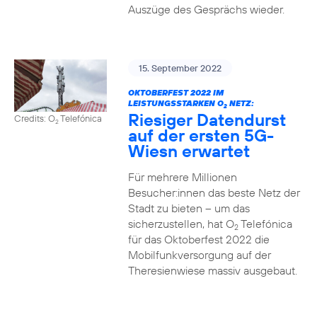
Auszüge des Gesprächs wieder.
15. September 2022
OKTOBERFEST 2022 IM
LEISTUNGSSTARKEN O
NETZ:
2
Riesiger Datendurst
Credits: O
Telefónica
2
auf der ersten 5G-
Wiesn erwartet
Für mehrere Millionen
Besucher:innen das beste Netz der
Stadt zu bieten – um das
sicherzustellen, hat O
Telefónica
2
für das Oktoberfest 2022 die
Mobilfunkversorgung auf der
Theresienwiese massiv ausgebaut.