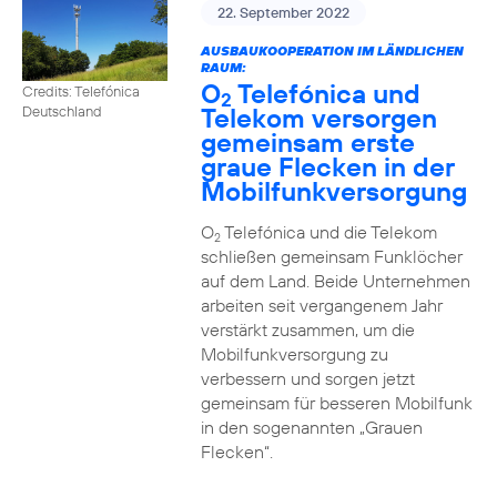
22. September 2022
AUSBAUKOOPERATION IM LÄNDLICHEN
RAUM:
O
Telefónica und
Credits: Telefónica
2
Telekom versorgen
Deutschland
gemeinsam erste
graue Flecken in der
Mobilfunkversorgung
O
Telefónica und die Telekom
2
schließen gemeinsam Funklöcher
auf dem Land. Beide Unternehmen
arbeiten seit vergangenem Jahr
verstärkt zusammen, um die
Mobilfunkversorgung zu
verbessern und sorgen jetzt
gemeinsam für besseren Mobilfunk
in den sogenannten „Grauen
Flecken“.