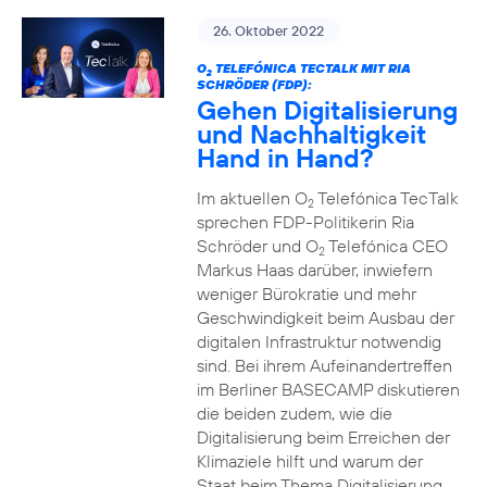
26. Oktober 2022
O
TELEFÓNICA TECTALK MIT RIA
2
SCHRÖDER (FDP):
Gehen Digitalisierung
und Nachhaltigkeit
Hand in Hand?
Im aktuellen O
Telefónica TecTalk
2
sprechen FDP-Politikerin Ria
Schröder und O
Telefónica CEO
2
Markus Haas darüber, inwiefern
weniger Bürokratie und mehr
Geschwindigkeit beim Ausbau der
digitalen Infrastruktur notwendig
sind. Bei ihrem Aufeinandertreffen
im Berliner BASECAMP diskutieren
die beiden zudem, wie die
Digitalisierung beim Erreichen der
Klimaziele hilft und warum der
Staat beim Thema Digitalisierung