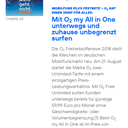
MOBILFUNK PLUS FESTNETZ – O
HAT
2
EINEN TARIF FÜR ALLES:
Mit O
my All in One
Credits: o2
2
unterwegs und
zuhause unbegrenzt
surfen
Die O
Freiheitsoffensive 2018 stellt
2
die Weichen im deutschen
Mobilfunkmarkt neu: Am 21. August
startet die Marke O
zwei
2
Unlimited-Tarife mit einem
einzigartigen Preis-
Leistungsverhältnis. Mit O
Free
2
Unlimited surfen Kunden
unterwegs bereits für günstige
59,99 Euro pro Monat ohne
Geschwindigkeits- oder
Volumenbegrenzung.(1) Beim O
2
my All in One ist im Preis von