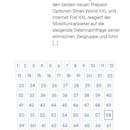
den beiden neuen Prepaid-
Optionen Smart World XXL und
Internet Flat XXL reagiert der
Mobilfunkanbieter auf die
steigende Datennachfrage seiner
ethnischen Zielgruppe und führt
[…]
1
2
3
4
5
6
7
8
9
10
11
12
13
14
15
16
17
18
19
20
21
22
23
24
25
26
27
28
29
30
31
32
33
34
35
36
37
38
39
40
41
42
43
44
45
46
47
48
49
50
51
52
53
54
55
56
57
58
59
60
61
62
63
64
65
66
67