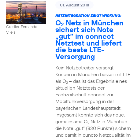
01. August 2018
NETZINTEGRATION ZEIGT WIRKUNG:
O
Netz in München
2
Credits: Fernanda
sichert sich Note
Vilela
„gut“ im connect
Netztest und liefert
die beste LTE-
Versorgung
Kein Netzbetreiber versorgt
Kunden in München besser mit LTE
als O
– das ist das Ergebnis eines
2
aktuellen Netztests der
Fachzeitschrift connect zur
Mobilfunkversorgung in der
bayerischen Landeshauptstadt.
Insgesamt konnte sich das neue,
gemeinsame O
Netz in München
2
die Note „gut“ (830 Punkte) sichern
und damit in puncto Netzqualität im