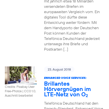
mit jährlich etwa 18 Milliarden
versendeten Briefen im
europaweiten Vergleich vorn. Ein
digitales Tool dürfte diese
Entwicklung weiter fördern: Mit
dem Handyporto der Deutschen
Post können Kunden der
Telefónica Deutschland jederzeit
unterwegs ihre Briefe und
Postkarten […]
23. August 2018
ENHANCED VOICE SERVICES:
Brillantes
Credits: Pixabay User
Hörvergnügen im
Free-Photos
|
CC0 1.0,
LTE-Netz von O
2
Auschnitt bearbeitet
Telefónica Deutschland hat den
Sprach-Standard „Enhanced Voice