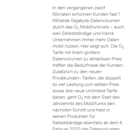
In den vergangenen zwölf
Monaten schickten Kunden fast 1
Milliarde Gigabyte Datenvolumen
durch das O
Mobilfunknetz – auch
2
weil Selbstständige und kleine
Unternehmen immer mehr Daten
mobil nutzen. Hier zeigt sich: Die O
2
Tarife mit ihrem großem
Datenvolumen zu attraktiven Preis
treffen die Bedürfnisse der Kunden.
Zusätzlich zu den neuen
Privatkunden- Tarifen, die doppelt
so viel Leistung zum selben Preis
sowie drei neue Unlimited-Tarife
bieten, geht O
mit dem Start des
2
Jahrzehnts des Mobilfunks den
nächsten Schritt und hebt in
seinen Produkten für
Selbstständige ebenfalls ab dem 4.
Februar 2020 das Datenvolumen