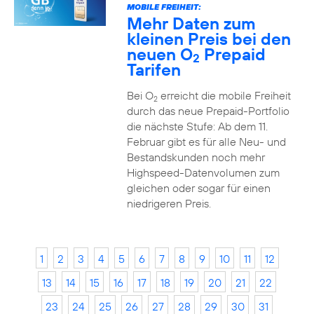
MOBILE FREIHEIT:
Mehr Daten zum
kleinen Preis bei den
neuen O
Prepaid
2
Tarifen
Bei O
erreicht die mobile Freiheit
2
durch das neue Prepaid-Portfolio
die nächste Stufe: Ab dem 11.
Februar gibt es für alle Neu- und
Bestandskunden noch mehr
Highspeed-Datenvolumen zum
gleichen oder sogar für einen
niedrigeren Preis.
1
2
3
4
5
6
7
8
9
10
11
12
13
14
15
16
17
18
19
20
21
22
23
24
25
26
27
28
29
30
31