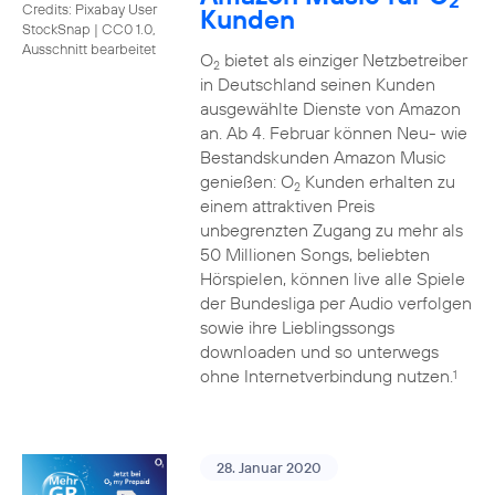
2
Credits: Pixabay User
Kunden
StockSnap
|
CC0 1.0,
Ausschnitt bearbeitet
O
bietet als einziger Netzbetreiber
2
in Deutschland seinen Kunden
ausgewählte Dienste von Amazon
an. Ab 4. Februar können Neu- wie
Bestandskunden Amazon Music
genießen: O
Kunden erhalten zu
2
einem attraktiven Preis
unbegrenzten Zugang zu mehr als
50 Millionen Songs, beliebten
Hörspielen, können live alle Spiele
der Bundesliga per Audio verfolgen
sowie ihre Lieblingssongs
downloaden und so unterwegs
ohne Internetverbindung nutzen.
1
28. Januar 2020