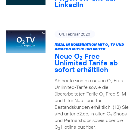
LinkedIn
04. Februar 2020
IDEAL IN KOMBINATION MIT O
TV UND
2
AMAZON MUSIC UNLIMITED:
Neue O
Free
2
Unlimited Tarife ab
sofort erhältlich
Ab heute sind die neuen O
Free
2
Unlimited-Tarife sowie die
überarbeiteten Tarife O
Free S, M
2
und L für Neu- und für
Bestandskunden erhältlich. (1,2) Sie
sind unter o2.de, in allen O
Shops
2
und Partnershops sowie über die
O
Hotline buchbar.
2