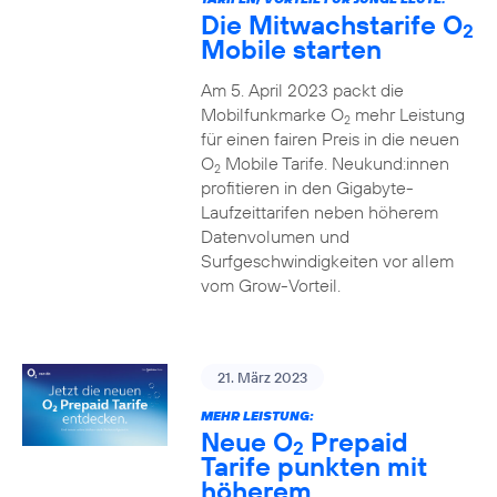
Die Mitwachstarife O
2
Mobile starten
Am 5. April 2023 packt die
Mobilfunkmarke O
mehr Leistung
2
für einen fairen Preis in die neuen
O
Mobile Tarife. Neukund:innen
2
profitieren in den Gigabyte-
Laufzeittarifen neben höherem
Datenvolumen und
Surfgeschwindigkeiten vor allem
vom Grow-Vorteil.
21. März 2023
MEHR LEISTUNG:
Neue O
Prepaid
2
Tarife punkten mit
höherem