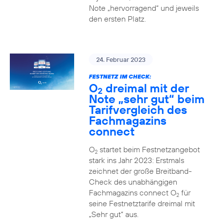
Note „hervorragend“ und jeweils
den ersten Platz.
24. Februar 2023
FESTNETZ IM CHECK:
O
dreimal mit der
2
Note „sehr gut“ beim
Tarifvergleich des
Fachmagazins
connect
O
startet beim Festnetzangebot
2
stark ins Jahr 2023: Erstmals
zeichnet der große Breitband-
Check des unabhängigen
Fachmagazins connect O
für
2
seine Festnetztarife dreimal mit
„Sehr gut“ aus.