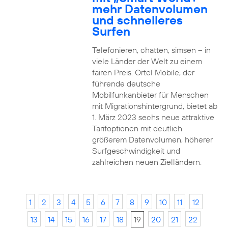
mehr Datenvolumen
und schnelleres
Surfen
Telefonieren, chatten, simsen – in
viele Länder der Welt zu einem
fairen Preis. Ortel Mobile, der
führende deutsche
Mobilfunkanbieter für Menschen
mit Migrationshintergrund, bietet ab
1. März 2023 sechs neue attraktive
Tarifoptionen mit deutlich
größerem Datenvolumen, höherer
Surfgeschwindigkeit und
zahlreichen neuen Zielländern.
1
2
3
4
5
6
7
8
9
10
11
12
13
14
15
16
17
18
19
20
21
22