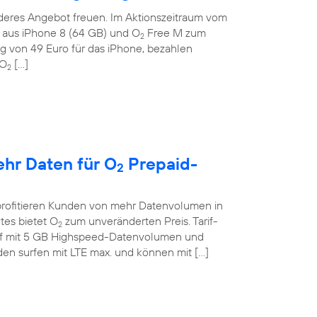
deres Angebot freuen. Im Aktionszeitraum vom
on aus iPhone 8 (64 GB) und O
Free M zum
2
g von 49 Euro für das iPhone, bezahlen
 O
[…]
2
ehr Daten für O
Prepaid-
2
profitieren Kunden von mehr Datenvolumen in
tes bietet O
zum unveränderten Preis. Tarif-
2
if mit 5 GB Highspeed-Datenvolumen und
en surfen mit LTE max. und können mit […]