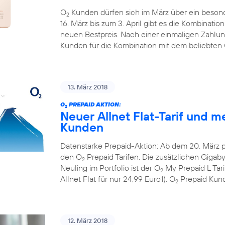
O
Kunden dürfen sich im März über ein beson
2
16. März bis zum 3. April gibt es die Kombinati
neuen Bestpreis. Nach einer einmaligen Zahlun
Kunden für die Kombination mit dem beliebten
13. März 2018
O
PREPAID AKTION:
2
Neuer Allnet Flat-Tarif und m
Kunden
Datenstarke Prepaid-Aktion: Ab dem 20. März 
den O
Prepaid Tarifen. Die zusätzlichen Gigaby
2
Neuling im Portfolio ist der O
My Prepaid L Tar
2
Allnet Flat für nur 24,99 Euro1). O
Prepaid Kund
2
12. März 2018