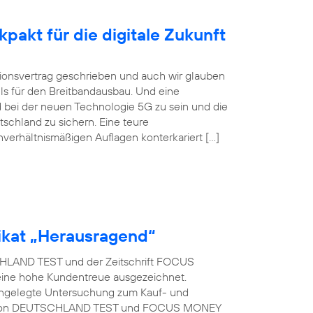
pakt für die digitale Zukunft
itionsvertrag geschrieben und auch wir glauben
ls für den Breitbandausbau. Und eine
 bei der neuen Technologie 5G zu sein und die
tschland zu sichern. Eine teure
nverhältnismäßigen Auflagen konterkariert […]
kat „Herausragend“
LAND TEST und der Zeitschrift FOCUS
eine hohe Kundentreue ausgezeichnet.
t angelegte Untersuchung zum Kauf- und
rag von DEUTSCHLAND TEST und FOCUS MONEY