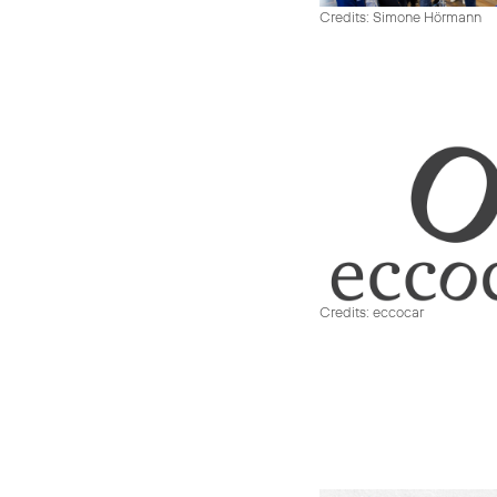
Credits: Simone Hörmann
Credits: eccocar