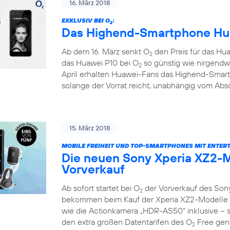
16. März 2018
EXKLUSIV BEI O
:
2
Das Highend-Smartphone Hua
Ab dem 16. März senkt O
den Preis für das Hua
2
das Huawei P10 bei O
so günstig wie nirgendw
2
April erhalten Huawei-Fans das Highend-Smar
solange der Vorrat reicht, unabhängig vom Absc
15. März 2018
MOBILE FREIHEIT UND TOP-SMARTPHONES MIT ENTER
Die neuen Sony Xperia XZ2-M
Vorverkauf
Ab sofort startet bei O
der Vorverkauf des Son
2
bekommen beim Kauf der Xperia XZ2-Modelle e
wie die Actionkamera „HDR-AS50“ inklusive – so
den extra großen Datentarifen des O
Free geni
2