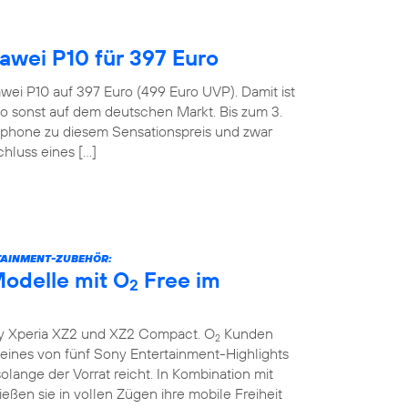
wei P10 für 397 Euro
wei P10 auf 397 Euro (499 Euro UVP). Damit ist
o sonst auf dem deutschen Markt. Bis zum 3.
tphone zu diesem Sensationspreis und zwar
hluss eines […]
TAINMENT-ZUBEHÖR:
odelle mit O
Free im
2
y Xperia XZ2 und XZ2 Compact. O
Kunden
2
ines von fünf Sony Entertainment-Highlights
lange der Vorrat reicht. In Kombination mit
eßen sie in vollen Zügen ihre mobile Freiheit