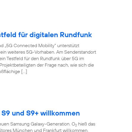
tfeld für digitalen Rundfunk
d „5G Connected Mobility“ unterstützt
s ein weiteres 5G-Vorhaben. Am Senderstandort
ein Testfeld für den Rundfunk über 5G im
ojektbeteiligten der Frage nach, wie sich die
oßflächige […]
 S9 und S9+ willkommen
r neuen Samsung Galaxy-Generation. O
hieß das
2
Stores München und Frankfurt willkommen.