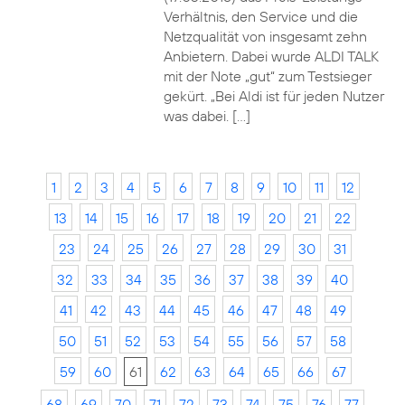
Verhältnis, den Service und die
Netzqualität von insgesamt zehn
Anbietern. Dabei wurde ALDI TALK
mit der Note „gut“ zum Testsieger
gekürt. „Bei Aldi ist für jeden Nutzer
was dabei. […]
1
2
3
4
5
6
7
8
9
10
11
12
13
14
15
16
17
18
19
20
21
22
23
24
25
26
27
28
29
30
31
32
33
34
35
36
37
38
39
40
41
42
43
44
45
46
47
48
49
50
51
52
53
54
55
56
57
58
59
60
61
62
63
64
65
66
67
68
69
70
71
72
73
74
75
76
77