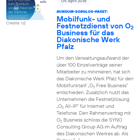
09. April 2018
RUNDUM-SORGLOS-PAKET:
Mobilfunk- und
Credits: o2
Festnetzdienst von O
2
Business für das
Diakonische Werk
Pfalz
Um den Verwaltungsaufwand der
über 100 Einzelverträge seiner
Mitarbeiter zu minimieren, hat sich
das Diakonische Werk Pfalz für den
Mobilfunktarif „O
Free Business“
2
entschieden. Zusätzlich nutzt das
Unternehmen die Festnetzlösung
„O
All-IP“ für Internet und
2
Telefonie. Den Rahmenvertrag mit
O
Business schloss die SYNO
2
Consulting Group AG im Auftrag
des Diakonischen Werkes ab. Als