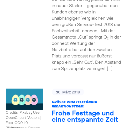
2
in neuer Stärke – gegenüber den
Kunden ebenso wie in
unabhängigen Vergleichen wie
dem großen Service-Test 2018 der
Fachzeitschrift connect. Mit der
Gesamtnote „Gut“ springt O
in der
2
connect Wertung der
Netzbetreiber auf den zweiten
Platz und verpasst nur äußerst
knapp ein „Sehr Gut“. Den Abstand
zum Spitzenplatz verringert […]
30. März 2018
GRÜSSE VOM TELEFÓNICA R
EDAKTIONSTEAM:
Frohe Festtage und
Credits: Pixabay User
eine entspannte Zeit
OpenClipart-Vectors
|
Foto: CC0 1.0,
Bildmontage, Farben