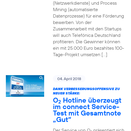
(Netzwerkdienste) und Process
Mining (automatisierte
Datenprozesse) für eine Förderung
bewerben. Von der
Zusammenarbeit mit den Startups
will auch Telefónica Deutschland
profitieren. Die Gewinner können
ein mit 25.000 Euro bezahltes 100-
Tage-Projekt umsetzen […]
04. April 2018
DANK VERBESSERUNGSOFFENSIVE ZU
NEUER STÄRKE:
O
Hotline überzeugt
2
im connect Service-
Test mit Gesamtnote
„Gut“
Der Service von O
präsentiert sich