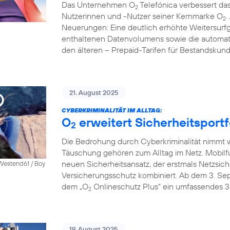
Das Unternehmen O
Telefónica verbessert das
2
Nutzerinnen und -Nutzer seiner Kernmarke O
.
2
Neuerungen: Eine deutlich erhöhte Weitersurfg
enthaltenen Datenvolumens sowie die automati
den älteren – Prepaid-Tarifen für Bestandskun
21. August 2025
CYBERKRIMINALITÄT IM ALLTAG:
O
erweitert Sicherheitsportf
2
Die Bedrohung durch Cyberkriminalität nimmt we
Täuschung gehören zum Alltag im Netz. Mobilf
neuen Sicherheitsansatz, der erstmals Netzsich
 Westend61 / Boy
Versicherungsschutz kombiniert. Ab dem 3. S
dem „O
Onlineschutz Plus“ ein umfassendes 3
2
19. August 2025