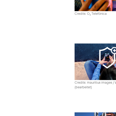
Credits: O
Telefónica
2
Credits: mauritius images /
(bearbeitet)