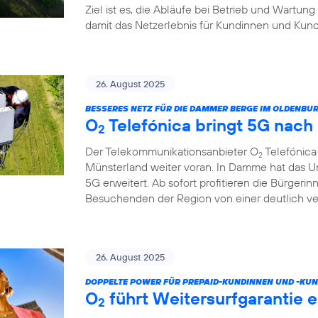
Ziel ist es, die Abläufe bei Betrieb und Wartung
damit das Netzerlebnis für Kundinnen und Kund
26. August 2025
BESSERES NETZ FÜR DIE DAMMER BERGE IM OLDENB
O
Telefónica bringt 5G nac
2
Der Telekommunikationsanbieter O
Telefónica
2
Münsterland weiter voran. In Damme hat das U
5G erweitert. Ab sofort profitieren die Bürgeri
Besuchenden der Region von einer deutlich v
26. August 2025
DOPPELTE POWER FÜR PREPAID-KUNDINNEN UND -KUN
O
führt Weitersurfgarantie e
2