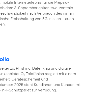
 mobile Interneterlebnis für die Prepaid-
 Ab dem 3. September gelten zwei zentrale
eschwindigkeit nach Verbrauch des im Tarif
sche Freischaltung von 5G in allen – auch
den.
olio
iter zu. Phishing, Datenklau und digitale
unkanbieter O
Telefónica reagiert mit einem
2
erheit, Gerätesicherheit und
eptember 2025 steht Kundinnen und Kunden mit
-in-1-Schutzpaket zur Verfügung.