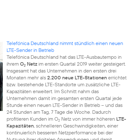
Telefónica Deutschland nimmt stündlich einen neuen
LTE-Sender in Betrieb
Telefónica Deutschland hat das LTE-Ausbautempo in
ihrem
O
Netz
im ersten Quartal 2019 weiter gesteigert.
2
Insgesamt hat das Unternehmen in den ersten drei
Monaten mehr als
2.200 neue LTE-Stationen
errichtet
bzw. bestehende LTE-Standorte um zusätzliche LTE-
Kapazitäten erweitert. Im Schnitt nahm das
Unternehmen damit im gesamten ersten Quartal jede
Stunde einen neuen LTE-Sender in Betrieb – und das
24 Stunden am Tag, 7 Tage die Woche. Dadurch
profitieren Kunden im O
Netz von immer höheren
LTE-
2
Kapazitäten
, schnelleren Geschwindigkeiten, einer
kontinuierlich besseren Netzperformance bei der
Nutzung ihrer digitalen Anwendungen und damit