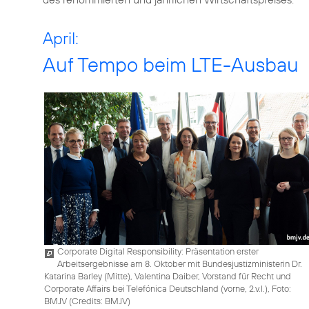
April:
Auf Tempo beim LTE-Ausbau
Corporate Digital Responsibility: Präsentation erster
Arbeitsergebnisse am 8. Oktober mit Bundesjustizministerin Dr.
Katarina Barley (Mitte), Valentina Daiber, Vorstand für Recht und
Corporate Affairs bei Telefónica Deutschland (vorne, 2.v.l.), Foto:
BMJV (
Credits: BMJV
)