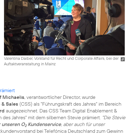
Valentina Daiber, Vorstand für Recht und Corporate Affairs, bei der
Auftaktveranstaltung in Mainz
rämiert
f Michaelis
, verantwortlicher Director, wurde
 & Sales
(CSS) als "Führungskraft des Jahres" im Bereich
rd
ausgezeichnet. Das CSS Team Digital Enablement &
 des Jahres" mit dem silbernen Stevie prämiert.
"Die Stevie
ür unseren O
Kundenservice
, aber auch für unser
2
vatkundenvorstand bei Telefónica Deutschland zum Gewinn