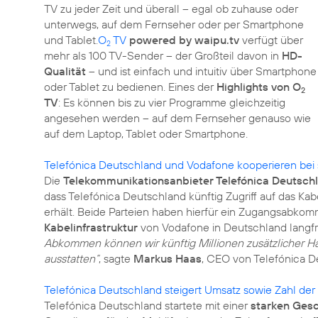
TV zu jeder Zeit und überall – egal ob zuhause oder
unterwegs, auf dem Fernseher oder per Smartphone
und Tablet.
O
TV
powered by waipu.tv
verfügt über
2
mehr als 100 TV-Sender – der Großteil davon in
HD-
Qualität
– und ist einfach und intuitiv über Smartphone
oder Tablet zu bedienen. Eines der
Highlights von O
2
TV
: Es können bis zu vier Programme gleichzeitig
angesehen werden – auf dem Fernseher genauso wie
auf dem Laptop, Tablet oder Smartphone.
Telefónica Deutschland und Vodafone kooperieren bei
Die
Telekommunikationsanbieter Telefónica Deutsch
dass Telefónica Deutschland künftig Zugriff auf das K
erhält. Beide Parteien haben hierfür ein Zugangsabko
Kabelinfrastruktur
von Vodafone in Deutschland langfris
Abkommen können wir künftig Millionen zusätzlicher H
ausstatten“
, sagte
Markus Haas
, CEO von Telefónica D
Telefónica Deutschland steigert Umsatz sowie Zahl der
Telefónica Deutschland startete mit einer
starken Ges