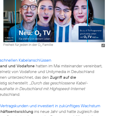
Freiheit für jeden in der O
Familie
2
 schnellen Kabelanschlüssen
land und Vodafone
hatten im Mai miteinander vereinbart,
abelnetz von Vodafone und Unitymedia in Deutschland
mmen unterzeichnet, das den
Zugriff auf die
tig sicherstellt.
„Durch das geschlossene Kabel-
aushalte in Deutschland mit Highspeed-Internet
eutschland.
 Vertragskunden und investiert in zukünftiges Wachstum
chäftsentwicklung
ins neue Jahr und hatte zugleich die