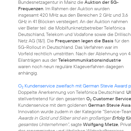
Bundesnetzagentur in Mainz die
Auktion der 5G-
Frequenzen
. Im Rahmen der Auktion wurden
insgesamt 420 MHz aus den Bereichen 2 GHz und 3,6
GHz in 41 Blöcken versteigert. An der Auktion nahmen
vier Bieter teil: die Mobilfunknetzbetreiber Telefónica
Deutschland, Telekom und Vodafone sowie die Drillisch
Netz AG (1&1). Die
Frequenzen legen die Basis
für den
5G-Rollout in Deutschland. Das Verfahren war im
Vorfeld rechtlich umstritten. Nach der Ablehnung von 4
Eilanträgen aus der
Telekommunikationsindustrie
waren noch neun reguläre Klageverfahren dagegen
anhängig.
O
Kundenservice zweifach mit German Stevie Award p
2
Doppelte Anerkennung von Telefónica Deutschland:
Ul
stellvertretend für den gesamten
O
Customer Service
2
Kundenservice mit dem goldenen
German Stevie Awa
Innovation wurde zudem in der Kategorie "Service-Team
Awards in Gold und Silber sind ein großartiger
Erfolg f
gesamtes Unternehmen“
, sagte
Wolfgang Metze
, Pri
des renommierten und jährlichen Wirtschaftspreises.