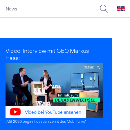
News
Video-Interview mit CEO Markus
Haas:
Video bei YouTube ansehen
„Mit 2020 beginnt das Jahrzehnt des Mobilfunks“