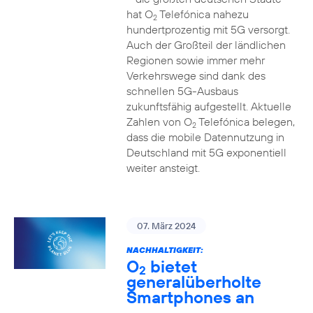
hat O
Telefónica nahezu
2
hundertprozentig mit 5G versorgt.
Auch der Großteil der ländlichen
Regionen sowie immer mehr
Verkehrswege sind dank des
schnellen 5G-Ausbaus
zukunftsfähig aufgestellt. Aktuelle
Zahlen von O
Telefónica belegen,
2
dass die mobile Datennutzung in
Deutschland mit 5G exponentiell
weiter ansteigt.
07. März 2024
NACHHALTIGKEIT:
O
bietet
2
generalüberholte
Smartphones an