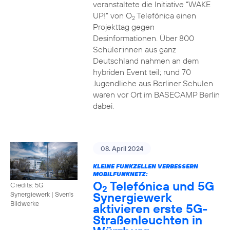
veranstaltete die Initiative “WAKE
UP!” von O
Telefónica einen
2
Projekttag gegen
Desinformationen. Über 800
Schüler:innen aus ganz
Deutschland nahmen an dem
hybriden Event teil; rund 70
Jugendliche aus Berliner Schulen
waren vor Ort im BASECAMP Berlin
dabei.
08. April 2024
KLEINE FUNKZELLEN VERBESSERN
MOBILFUNKNETZ:
O
Telefónica und 5G
Credits: 5G
2
Synergiewerk
Synergiewerk | Sven's
Bildwerke
aktivieren erste 5G-
Straßenleuchten in