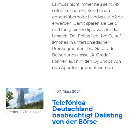
Es muss nicht immer neu sein: Ab
sofort können O
Kund:innen
2
generalüberholte Handys auf o2.de
erwerben. Damit sparen sie Geld
und tun gleichzeitig etwas für die
Umwelt. Der Fokus liegt bei O
auf
2
iPhones in unterschiedlichen
Preissegmenten. Die Geräte der
Bewertungsklasse „A-Grade“
können auch in den O
Shops von
2
den Agenten gebucht werden.
07. März 2024
Telefónica
Deutschland
Credits: O
Telefónica
beabsichtigt Delisting
2
von der Börse