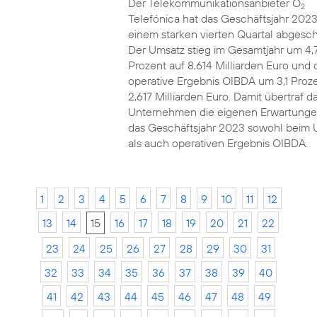
Der Telekommunikationsanbieter O
2
Telefónica hat das Geschäftsjahr 2023
einem starken vierten Quartal abgesch
Der Umsatz stieg im Gesamtjahr um 4,
Prozent auf 8,614 Milliarden Euro und 
operative Ergebnis OIBDA um 3,1 Proze
2,617 Milliarden Euro. Damit übertraf d
Unternehmen die eigenen Erwartunge
das Geschäftsjahr 2023 sowohl beim 
als auch operativen Ergebnis OIBDA.
1
2
3
4
5
6
7
8
9
10
11
12
13
14
15
16
17
18
19
20
21
22
23
24
25
26
27
28
29
30
31
32
33
34
35
36
37
38
39
40
41
42
43
44
45
46
47
48
49