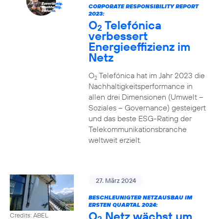
CORPORATE RESPONSIBILITY REPORT
2023:
O
Telefónica
2
verbessert
Energieeffizienz im
Netz
O
Telefónica hat im Jahr 2023 die
2
Nachhaltigkeitsperformance in
allen drei Dimensionen (Umwelt –
Soziales – Governance) gesteigert
und das beste ESG-Rating der
Telekommunikationsbranche
weltweit erzielt.
27. März 2024
BESCHLEUNIGTER NETZAUSBAU IM
ERSTEN QUARTAL 2024:
O
Netz wächst um
Credits: ABEL
2