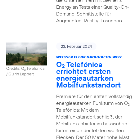
die Unternehmen mit Siemens
Energy an Tests einer Quality-On-
Demand-Schnittstelle für
Augmented-Reality-Lösungen.
23. Februar 2024
WEISSER FLECK NACHHALTIG WEG:
O
Telefónica
2
Credits: O
Telefónica
errichtet ersten
2
/ Quirin Leppert
energieautarken
Mobilfunkstandort
Premiere für den ersten vollständig
energieautarken Funkturm von O
2
Telefónica: Mit dem
Mobilfunkstandort schließt der
Mobilfunkanbieter im hessischen
Kirtorf einen der letzten weißen
Flecken. Der 50 Meter hohe Mast