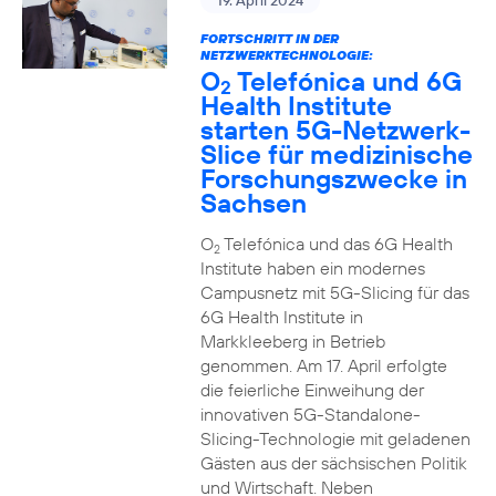
19. April 2024
FORTSCHRITT IN DER
NETZWERKTECHNOLOGIE:
O
Telefónica und 6G
2
Health Institute
starten 5G-Netzwerk-
Slice für medizinische
Forschungszwecke in
Sachsen
O
Telefónica und das 6G Health
2
Institute haben ein modernes
Campusnetz mit 5G-Slicing für das
6G Health Institute in
Markkleeberg in Betrieb
genommen. Am 17. April erfolgte
die feierliche Einweihung der
innovativen 5G-Standalone-
Slicing-Technologie mit geladenen
Gästen aus der sächsischen Politik
und Wirtschaft. Neben