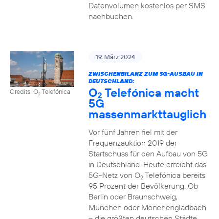
Datenvolumen kostenlos per SMS
nachbuchen.
19. März 2024
ZWISCHENBILANZ ZUM 5G-AUSBAU IN
DEUTSCHLAND:
O
Telefónica macht
Credits: O
Telefónica
2
2
5G
massenmarkttauglich
Vor fünf Jahren fiel mit der
Frequenzauktion 2019 der
Startschuss für den Aufbau von 5G
in Deutschland. Heute erreicht das
5G-Netz von O
Telefónica bereits
2
95 Prozent der Bevölkerung. Ob
Berlin oder Braunschweig,
München oder Mönchengladbach
– die größten deutschen Städte