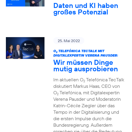
Daten und KI haben
großes Potenzial
25. Mai 2022
O
TELEFÓNICA TECTALK MIT
2
DIGITALEXPERTIN VERENA PAUSDER:
Wir müssen Dinge
mutig ausprobieren
Im aktuellen O
Telefónica TecTalk
2
diskutiert Markus Haas, CEO von
O
Telefónica, mit Digitalexpertin
2
Verena Pausder und Moderatorin
Katrin-Cécile Ziegler über das
Tempo in der Digitalisierung und
die ersten Impulse durch die
Bundesregierung. Außerdem
sprechen sie über die Bedeutung