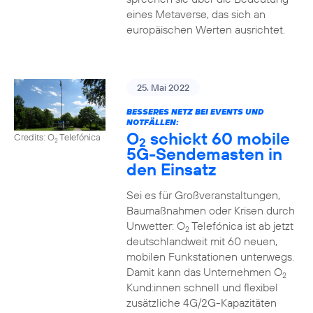
eines Metaverse, das sich an
europäischen Werten ausrichtet.
25. Mai 2022
BESSERES NETZ BEI EVENTS UND
NOTFÄLLEN:
O
schickt 60 mobile
Credits: O
Telefónica
2
2
5G-Sendemasten in
den Einsatz
Sei es für Großveranstaltungen,
Baumaßnahmen oder Krisen durch
Unwetter: O
Telefónica ist ab jetzt
2
deutschlandweit mit 60 neuen,
mobilen Funkstationen unterwegs.
Damit kann das Unternehmen O
2
Kund:innen schnell und flexibel
zusätzliche 4G/2G-Kapazitäten