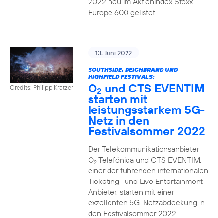
2022 neu im Aktienindex Stoxx
Europe 600 gelistet.
13. Juni 2022
SOUTHSIDE, DEICHBRAND UND
HIGHFIELD FESTIVALS:
O
und CTS EVENTIM
Credits: Philipp Kratzer
2
starten mit
leistungsstarkem 5G-
Netz in den
Festivalsommer 2022
Der Telekommunikationsanbieter
O
Telefónica und CTS EVENTIM,
2
einer der führenden internationalen
Ticketing- und Live Entertainment-
Anbieter, starten mit einer
exzellenten 5G-Netzabdeckung in
den Festivalsommer 2022.