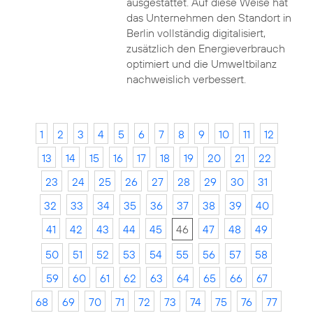
ausgestattet. Auf diese Weise hat
das Unternehmen den Standort in
Berlin vollständig digitalisiert,
zusätzlich den Energieverbrauch
optimiert und die Umweltbilanz
nachweislich verbessert.
1
2
3
4
5
6
7
8
9
10
11
12
13
14
15
16
17
18
19
20
21
22
23
24
25
26
27
28
29
30
31
32
33
34
35
36
37
38
39
40
41
42
43
44
45
46
47
48
49
50
51
52
53
54
55
56
57
58
59
60
61
62
63
64
65
66
67
68
69
70
71
72
73
74
75
76
77