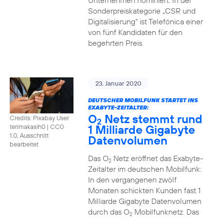
Unternehmen nominiert. In der
Sonderpreiskategorie „CSR und
Digitalisierung“ ist Telefónica einer
von fünf Kandidaten für den
begehrten Preis.
23. Januar 2020
DEUTSCHER MOBILFUNK STARTET INS
EXABYTE-ZEITALTER:
O
Netz stemmt rund
Credits: Pixabay User
2
1 Milliarde Gigabyte
terimakasih0
|
CC0
1.0, Ausschnitt
Datenvolumen
bearbeitet
Das O
Netz eröffnet das Exabyte-
2
Zeitalter im deutschen Mobilfunk:
In den vergangenen zwölf
Monaten schickten Kunden fast 1
Milliarde Gigabyte Datenvolumen
durch das O
Mobilfunknetz. Das
2