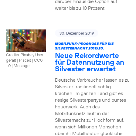
darüber hinaus die Option auf
weiter bis zu 10 Prozent.
30. Dezember 2019
MOBILFUNK-PROGNOSE FÜR DIE
SILVESTERNACHT 2019/20:
Neue Rekordwerte
Credits: Pixabay User
für Datennutzung an
geralt | Placeit
|
CC0
1.0 | Montage
Silvester erwartet
Deutsche Verbraucher lassen es zu
Silvester traditionell richtig
krachen. Im ganzen Land gibt es
riesige Silvesterpartys und buntes
Feuerwerk. Auch das
Mobilfunknetz läuft in der
Silvesternacht zur Hochform auf,
wenn sich Millionen Menschen
über ihr Mobiltelefon glückliche