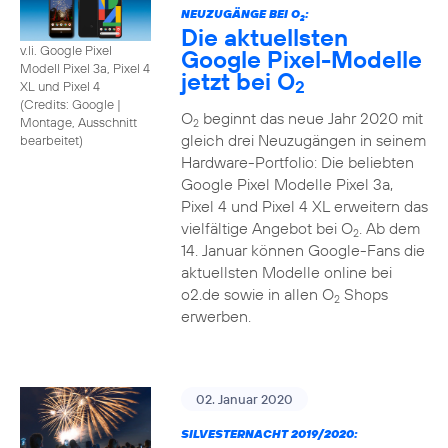
NEUZUGÄNGE BEI O
:
2
Die aktuellsten
v.li. Google Pixel
Google Pixel-Modelle
Modell Pixel 3a, Pixel 4
jetzt bei O
2
XL und Pixel 4
(
Credits: Google
|
O
beginnt das neue Jahr 2020 mit
Montage, Ausschnitt
2
gleich drei Neuzugängen in seinem
bearbeitet
)
Hardware-Portfolio: Die beliebten
Google Pixel Modelle Pixel 3a,
Pixel 4 und Pixel 4 XL erweitern das
vielfältige Angebot bei O
. Ab dem
2
14. Januar können Google-Fans die
aktuellsten Modelle online bei
o2.de sowie in allen O
Shops
2
erwerben.
02. Januar 2020
SILVESTERNACHT 2019/2020: