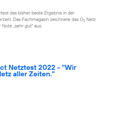
est das bisher beste Ergebnis in der
rzielt. Das Fachmagazin zeichnete das O
Netz
2
 Note „sehr gut“ aus.
t Netztest 2022 - "Wir
etz aller Zeiten."