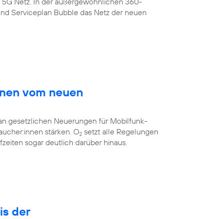
s 5G Netz. In der außergewöhnlichen 360-
nd Serviceplan Bubble das Netz der neuen
innen vom neuen
 an gesetzlichen Neuerungen für Mobilfunk-
aucher:innen stärken. O
setzt alle Regelungen
2
eiten sogar deutlich darüber hinaus.
is der