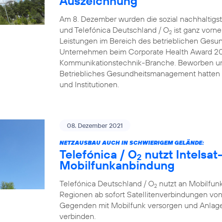
Auszeichnung
Am 8. Dezember wurden die sozial nachhaltigs
und Telefónica Deutschland / O
ist ganz vorn
2
Leistungen im Bereich des betrieblichen Gesu
Unternehmen beim Corporate Health Award 2021 
Kommunikationstechnik-Branche. Beworben um
Betriebliches Gesundheitsmanagement hatten
und Institutionen.
08. Dezember 2021
NETZAUSBAU AUCH IN SCHWIERIGEM GELÄNDE:
Telefónica / O
nutzt Intelsat-
2
Mobilfunkanbindung
Telefónica Deutschland / O
nutzt an Mobilfunk
2
Regionen ab sofort Satellitenverbindungen von
Gegenden mit Mobilfunk versorgen und Anlage
verbinden.