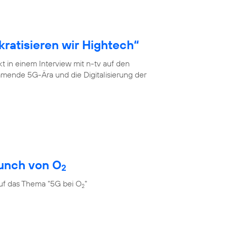
ratisieren wir Hightech“
 in einem Interview mit n-tv auf den
mende 5G-Ära und die Digitalisierung der
unch von O
2
uf das Thema "5G bei O
"
2