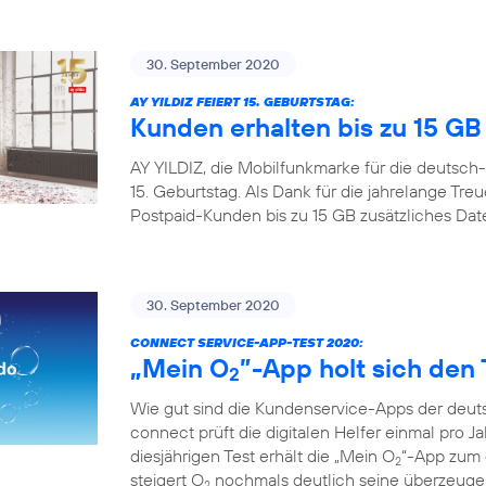
30. September 2020
AY YILDIZ FEIERT 15. GEBURTSTAG:
Kunden erhalten bis zu 15 G
AY YILDIZ, die Mobilfunkmarke für die deutsch-
15. Geburtstag. Als Dank für die jahrelange Tr
Postpaid-Kunden bis zu 15 GB zusätzliches Da
30. September 2020
CONNECT SERVICE-APP-TEST 2020:
„Mein O
”-App holt sich den 
2
Wie gut sind die Kundenservice-Apps der deuts
connect prüft die digitalen Helfer einmal pro Ja
diesjährigen Test erhält die „Mein O
“-App zum d
2
steigert O
nochmals deutlich seine überzeugen
2