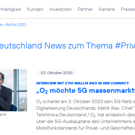
haltigkeit
Kunden
Investoren
Partner
Karriere
Presse
ws
Archiv 2023
Deutschland News zum Thema #Pri
02. Oktober 2020
INTERVIEW MIT CTIO MALLIK RAO IN DER CONNECT:
„O
möchte 5G massenmarkt
2
O
schaltet am 3. Oktober 2020 sein 5G-Netz ei
2
Digitalisierung Deutschlands. Mallik Rao, Chief
Telefónica Deutschland / O
, hat anlässlich de
land
2
über die 5G-Ausbaupläne des Unternehmens so
Mobilfunkstandards für Privat- und Geschäfts