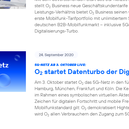
stellt O
Business neue Geschäftskundentarife f
2
Leistungs-Verhältnis bietet O
Business seinen
2
erste Mobilfunk-Tarifportfolio mit unlimitier
deutschen B2B-Mobilfunkmarkt – inklusive 5G(1
Digitalisierungs-Turbo.
24. September 2020
5G-NETZ AB 3. OKTOBER LIVE:
O
startet Datenturbo der Dig
2
Am 3. Oktober startet O
das 5G-Netz in den fü
2
Hamburg, München, Frankfurt und Köln. Die Ke
im Rahmen eines symbolischen virtuellen Aktes
Zeichen für digitalen Fortschritt und mobile F
Mobilfunkstandard gilt: O
demokratisiert Hight
2
wird O
allen Verbrauchern den Zugang zum 5G
2