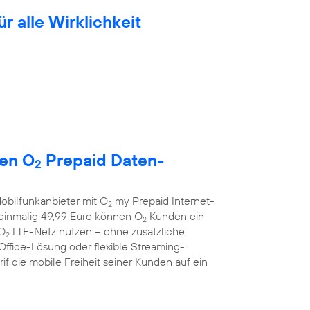
ür alle Wirklichkeit
uen O
Prepaid Daten-
2
obilfunkanbieter mit O
my Prepaid Internet-
2
r einmalig 49,99 Euro können O
Kunden ein
2
 O
LTE-Netz nutzen – ohne zusätzliche
2
Office-Lösung oder flexible Streaming-
f die mobile Freiheit seiner Kunden auf ein