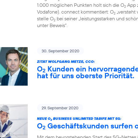
1.000 möglichen Punkten holt sich die O
App z
2
Vodafone). connect kommentiert: O
„versteht 
2
stelle O
bei seiner „leistungsstarken und sch
2
unter Beweis“.
30. September 2020
ZITAT WOLFGANG METZE, CCO:
O
Kunden ein hervorragendes
2
hat für uns oberste Priorität.
29. September 2020
NEUE O
BUSINESS UNLIMITED TARIFE MIT 5G:
2
O
Geschäftskunden surfen o
2
Mit dem bevorstehenden Start des 5G-Netzes 