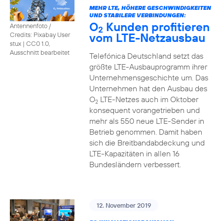
MEHR LTE, HÖHERE GESCHWINDIGKEITEN
UND STABILERE VERBINDUNGEN:
O
Kunden profitieren
Antennenfoto /
2
vom LTE-Netzausbau
Credits: Pixabay User
stux
|
CC0 1.0,
Ausschnitt bearbeitet
Telefónica Deutschland setzt das
größte LTE-Ausbauprogramm ihrer
Unternehmensgeschichte um. Das
Unternehmen hat den Ausbau des
O
LTE-Netzes auch im Oktober
2
konsequent vorangetrieben und
mehr als 550 neue LTE-Sender in
Betrieb genommen. Damit haben
sich die Breitbandabdeckung und
LTE-Kapazitäten in allen 16
Bundesländern verbessert.
12. November 2019