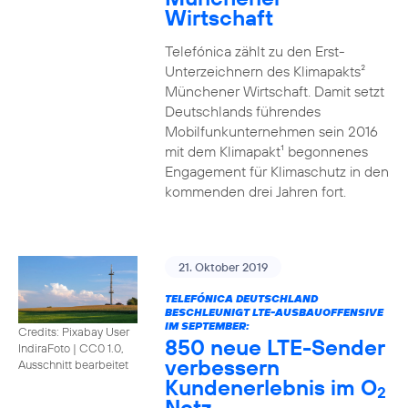
Wirtschaft
Telefónica zählt zu den Erst-
Unterzeichnern des Klimapakts²
Münchener Wirtschaft. Damit setzt
Deutschlands führendes
Mobilfunkunternehmen sein 2016
mit dem Klimapakt¹ begonnenes
Engagement für Klimaschutz in den
kommenden drei Jahren fort.
21. Oktober 2019
TELEFÓNICA DEUTSCHLAND
BESCHLEUNIGT LTE-AUSBAUOFFENSIVE
IM SEPTEMBER:
Credits: Pixabay User
850 neue LTE-Sender
IndiraFoto
|
CC0 1.0,
verbessern
Ausschnitt bearbeitet
Kundenerlebnis im O
2
Netz