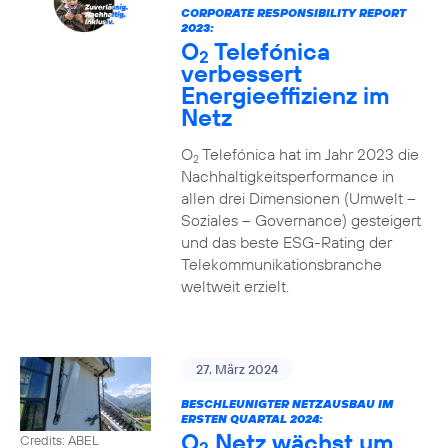
CORPORATE RESPONSIBILITY REPORT
2023:
O
Telefónica
2
verbessert
Energieeffizienz im
Netz
O
Telefónica hat im Jahr 2023 die
2
Nachhaltigkeitsperformance in
allen drei Dimensionen (Umwelt –
Soziales – Governance) gesteigert
und das beste ESG-Rating der
Telekommunikationsbranche
weltweit erzielt.
27. März 2024
BESCHLEUNIGTER NETZAUSBAU IM
ERSTEN QUARTAL 2024:
O
Netz wächst um
Credits: ABEL
2