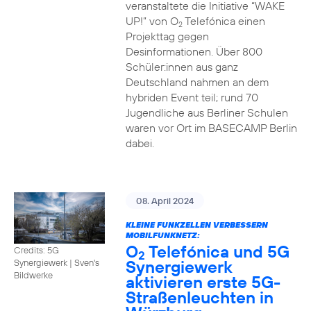
veranstaltete die Initiative “WAKE
UP!” von O
Telefónica einen
2
Projekttag gegen
Desinformationen. Über 800
Schüler:innen aus ganz
Deutschland nahmen an dem
hybriden Event teil; rund 70
Jugendliche aus Berliner Schulen
waren vor Ort im BASECAMP Berlin
dabei.
08. April 2024
KLEINE FUNKZELLEN VERBESSERN
MOBILFUNKNETZ:
O
Telefónica und 5G
Credits: 5G
2
Synergiewerk
Synergiewerk | Sven's
Bildwerke
aktivieren erste 5G-
Straßenleuchten in