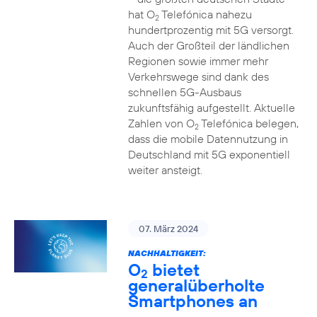
hat O
Telefónica nahezu
2
hundertprozentig mit 5G versorgt.
Auch der Großteil der ländlichen
Regionen sowie immer mehr
Verkehrswege sind dank des
schnellen 5G-Ausbaus
zukunftsfähig aufgestellt. Aktuelle
Zahlen von O
Telefónica belegen,
2
dass die mobile Datennutzung in
Deutschland mit 5G exponentiell
weiter ansteigt.
07. März 2024
NACHHALTIGKEIT:
O
bietet
2
generalüberholte
Smartphones an