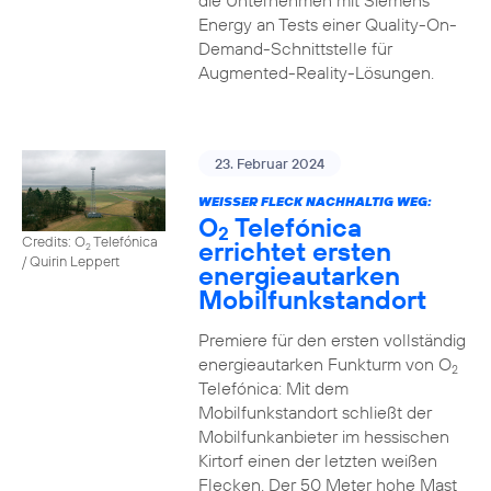
die Unternehmen mit Siemens
Energy an Tests einer Quality-On-
Demand-Schnittstelle für
Augmented-Reality-Lösungen.
23. Februar 2024
WEISSER FLECK NACHHALTIG WEG:
O
Telefónica
2
Credits: O
Telefónica
errichtet ersten
2
/ Quirin Leppert
energieautarken
Mobilfunkstandort
Premiere für den ersten vollständig
energieautarken Funkturm von O
2
Telefónica: Mit dem
Mobilfunkstandort schließt der
Mobilfunkanbieter im hessischen
Kirtorf einen der letzten weißen
Flecken. Der 50 Meter hohe Mast