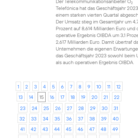
Der Telekommunikationsanbieter O
2
Telefónica hat das Geschäftsjahr 2023
einem starken vierten Quartal abgesch
Der Umsatz stieg im Gesamtjahr um 4,
Prozent auf 8,614 Milliarden Euro und 
operative Ergebnis OIBDA um 3,1 Proze
2,617 Milliarden Euro. Damit übertraf d
Unternehmen die eigenen Erwartunge
das Geschäftsjahr 2023 sowohl beim 
als auch operativen Ergebnis OIBDA.
1
2
3
4
5
6
7
8
9
10
11
12
13
14
15
16
17
18
19
20
21
22
23
24
25
26
27
28
29
30
31
32
33
34
35
36
37
38
39
40
41
42
43
44
45
46
47
48
49