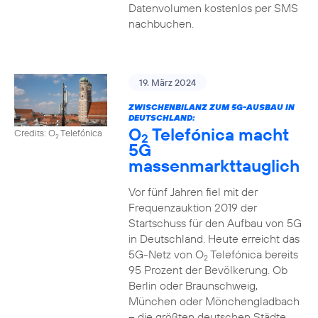
Datenvolumen kostenlos per SMS
nachbuchen.
19. März 2024
ZWISCHENBILANZ ZUM 5G-AUSBAU IN
DEUTSCHLAND:
O
Telefónica macht
Credits: O
Telefónica
2
2
5G
massenmarkttauglich
Vor fünf Jahren fiel mit der
Frequenzauktion 2019 der
Startschuss für den Aufbau von 5G
in Deutschland. Heute erreicht das
5G-Netz von O
Telefónica bereits
2
95 Prozent der Bevölkerung. Ob
Berlin oder Braunschweig,
München oder Mönchengladbach
– die größten deutschen Städte