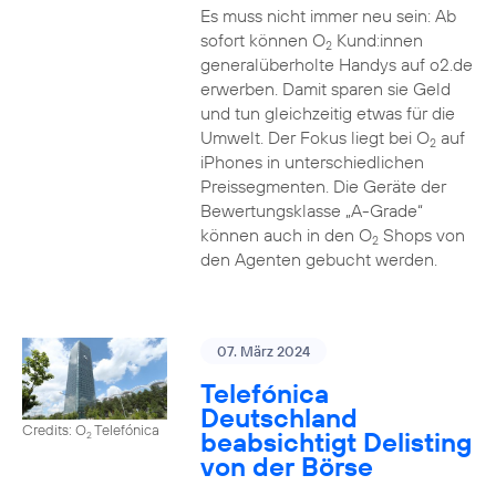
Es muss nicht immer neu sein: Ab
sofort können O
Kund:innen
2
generalüberholte Handys auf o2.de
erwerben. Damit sparen sie Geld
und tun gleichzeitig etwas für die
Umwelt. Der Fokus liegt bei O
auf
2
iPhones in unterschiedlichen
Preissegmenten. Die Geräte der
Bewertungsklasse „A-Grade“
können auch in den O
Shops von
2
den Agenten gebucht werden.
07. März 2024
Telefónica
Deutschland
Credits: O
Telefónica
beabsichtigt Delisting
2
von der Börse