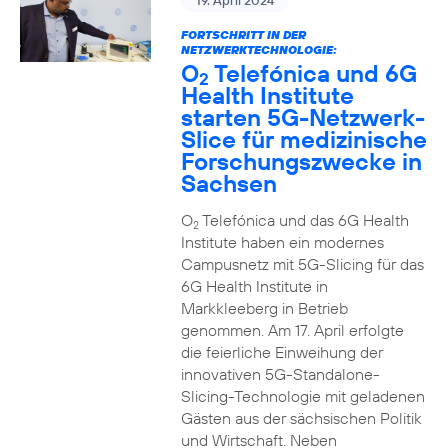
19. April 2024
FORTSCHRITT IN DER
NETZWERKTECHNOLOGIE:
O
Telefónica und 6G
2
Health Institute
starten 5G-Netzwerk-
Slice für medizinische
Forschungszwecke in
Sachsen
O
Telefónica und das 6G Health
2
Institute haben ein modernes
Campusnetz mit 5G-Slicing für das
6G Health Institute in
Markkleeberg in Betrieb
genommen. Am 17. April erfolgte
die feierliche Einweihung der
innovativen 5G-Standalone-
Slicing-Technologie mit geladenen
Gästen aus der sächsischen Politik
und Wirtschaft. Neben