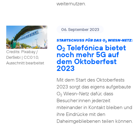
weiternutzen.
06. September 2023
STARTSCHUSS FÜR DAS O
WIESN-NETZ:
2
O
Telefónica bietet
2
Credits: Pixabay /
noch mehr 5G auf
DerSebi
|
CC0 1.0,
dem Oktoberfest
Ausschnitt bearbeitet
2023
Mit dem Start des Oktoberfests
2023 sorgt das eigens aufgebaute
O
Wiesn-Netz dafür, dass
2
Besucher:innen jederzeit
miteinander in Kontakt bleiben und
ihre Eindrücke mit den
Daheimgebliebenen teilen können.