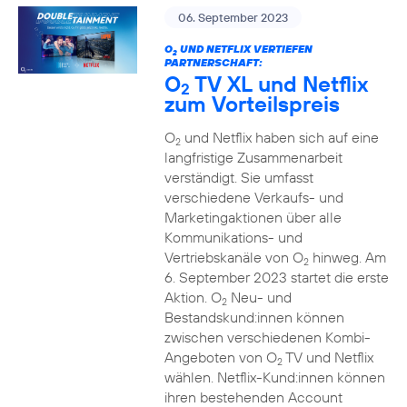
06. September 2023
O
UND NETFLIX VERTIEFEN
2
PARTNERSCHAFT:
O
TV XL und Netflix
2
zum Vorteilspreis
O
und Netflix haben sich auf eine
2
langfristige Zusammenarbeit
verständigt. Sie umfasst
verschiedene Verkaufs- und
Marketingaktionen über alle
Kommunikations- und
Vertriebskanäle von O
hinweg. Am
2
6. September 2023 startet die erste
Aktion. O
Neu- und
2
Bestandskund:innen können
zwischen verschiedenen Kombi-
Angeboten von O
TV und Netflix
2
wählen. Netflix-Kund:innen können
ihren bestehenden Account