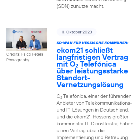
(SDN) zunutze macht.
11. Oktober 2023
SD-WAN FÜR HESSISCHE KOMMUNEN:
ekom21 schließt
Credits: Falco Peters
langfristigen Vertrag
Photography
mit O
Telefónica
2
über leistungsstarke
Standort-
Vernetzungslösung
O
Telefónica, einer der führenden
2
Anbieter von Telekommunikations-
und IT-Lösungen in Deutschland,
und die ekom21, Hessens größter
kommunaler IT-Dienstleister, haben
einen Vertrag über die
Implementierung und Betreuung