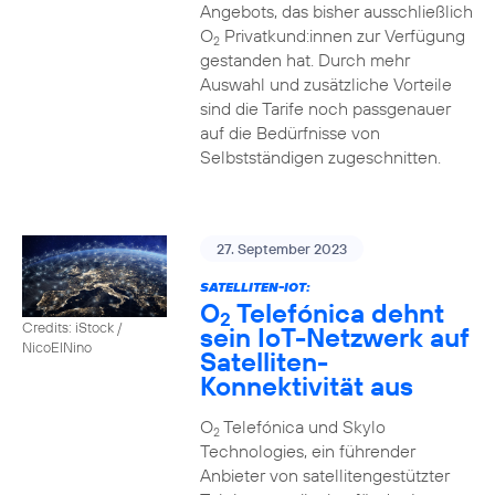
Angebots, das bisher ausschließlich
O
Privatkund:innen zur Verfügung
2
gestanden hat. Durch mehr
Auswahl und zusätzliche Vorteile
sind die Tarife noch passgenauer
auf die Bedürfnisse von
Selbstständigen zugeschnitten.
27. September 2023
SATELLITEN-IOT:
O
Telefónica dehnt
2
Credits: iStock /
sein IoT-Netzwerk auf
NicoElNino
Satelliten-
Konnektivität aus
O
Telefónica und Skylo
2
Technologies, ein führender
Anbieter von satellitengestützter