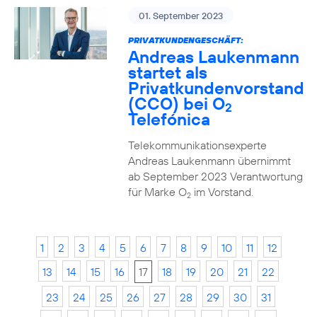
01. September 2023
PRIVATKUNDENGESCHÄFT:
Andreas Laukenmann
startet als
Privatkundenvorstand
(CCO) bei O
2
Telefónica
Telekommunikationsexperte
Andreas Laukenmann übernimmt
ab September 2023 Verantwortung
für Marke O
im Vorstand.
2
1
2
3
4
5
6
7
8
9
10
11
12
13
14
15
16
17
18
19
20
21
22
23
24
25
26
27
28
29
30
31