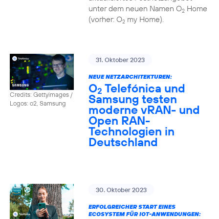
unter dem neuen Namen O
Home
2
(vorher: O
my Home).
2
31. Oktober 2023
NEUE NETZARCHITEKTUREN:
O
Telefónica und
2
Credits: Gettyimages /
Samsung testen
Logos: o2, Samsung
moderne vRAN- und
Open RAN-
Technologien in
Deutschland
30. Oktober 2023
ERFOLGREICHER START EINES
ECOSYSTEM FÜR IOT-ANWENDUNGEN: