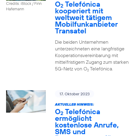
O
Telefónica
Credits: iStock / Finn
2
kooperiert mit
Hafemann
weltweit tätigem
Mobilfunkanbieter
Transatel
Die beiden Unternehmen
unterzeichneten eine langfristige
Kooperationsvereinbarung mit
mittelfristigem Zugang zum starken
5G-Netz von O
Telefónica.
2
17. Oktober 2023
AKTUELLER HINWEIS:
O
Telefónica
2
ermöglicht
kostenlose Anrufe,
SMS und