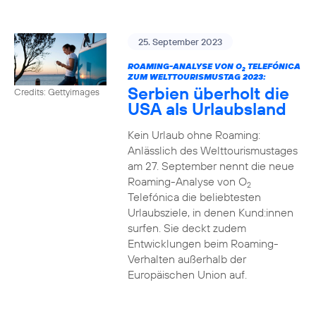
25. September 2023
ROAMING-ANALYSE VON O
TELEFÓNICA
2
ZUM WELTTOURISMUSTAG 2023:
Serbien überholt die
Credits: Gettyimages
USA als Urlaubsland
Kein Urlaub ohne Roaming:
Anlässlich des Welttourismustages
am 27. September nennt die neue
Roaming-Analyse von O
2
Telefónica die beliebtesten
Urlaubsziele, in denen Kund:innen
surfen. Sie deckt zudem
Entwicklungen beim Roaming-
Verhalten außerhalb der
Europäischen Union auf.