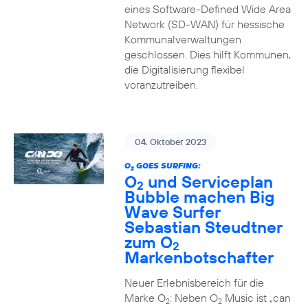
eines Software-Defined Wide Area
Network (SD-WAN) für hessische
Kommunalverwaltungen
geschlossen. Dies hilft Kommunen,
die Digitalisierung flexibel
voranzutreiben.
04. Oktober 2023
O
GOES SURFING:
2
O
und Serviceplan
2
Bubble machen Big
Wave Surfer
Sebastian Steudtner
zum O
2
Markenbotschafter
Neuer Erlebnisbereich für die
Marke O
: Neben O
Music ist „can
2
2