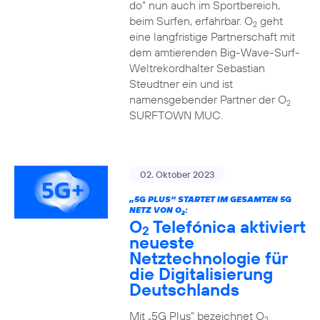
do“ nun auch im Sportbereich,
beim Surfen, erfahrbar. O
geht
2
eine langfristige Partnerschaft mit
dem amtierenden Big-Wave-Surf-
Weltrekordhalter Sebastian
Steudtner ein und ist
namensgebender Partner der O
2
SURFTOWN MUC.
02. Oktober 2023
„5G PLUS“ STARTET IM GESAMTEN 5G
NETZ VON O
:
2
O
Telefónica aktiviert
2
neueste
Netztechnologie für
die Digitalisierung
Deutschlands
Mit „5G Plus“ bezeichnet O
2