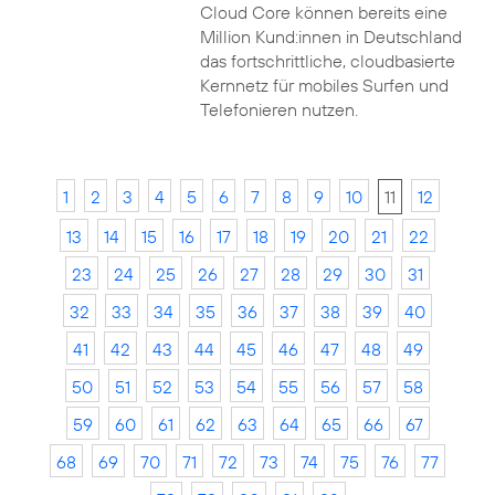
Cloud Core können bereits eine
Million Kund:innen in Deutschland
das fortschrittliche, cloudbasierte
Kernnetz für mobiles Surfen und
Telefonieren nutzen.
1
2
3
4
5
6
7
8
9
10
11
12
13
14
15
16
17
18
19
20
21
22
23
24
25
26
27
28
29
30
31
32
33
34
35
36
37
38
39
40
41
42
43
44
45
46
47
48
49
50
51
52
53
54
55
56
57
58
59
60
61
62
63
64
65
66
67
68
69
70
71
72
73
74
75
76
77