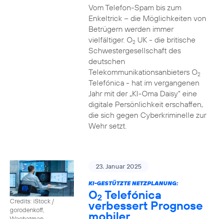
Vom Telefon-Spam bis zum
Enkeltrick – die Möglichkeiten von
Betrügern werden immer
vielfältiger. O
UK - die britische
2
Schwestergesellschaft des
deutschen
Telekommunikationsanbieters O
2
Telefónica - hat im vergangenen
Jahr mit der „KI-Oma Daisy“ eine
digitale Persönlichkeit erschaffen,
die sich gegen Cyberkriminelle zur
Wehr setzt.
23. Januar 2025
KI-GESTÜTZTE NETZPLANUNG:
O
Telefónica
2
Credits: iStock /
verbessert Prognose
gorodenkoff,
mobiler
Waehatman