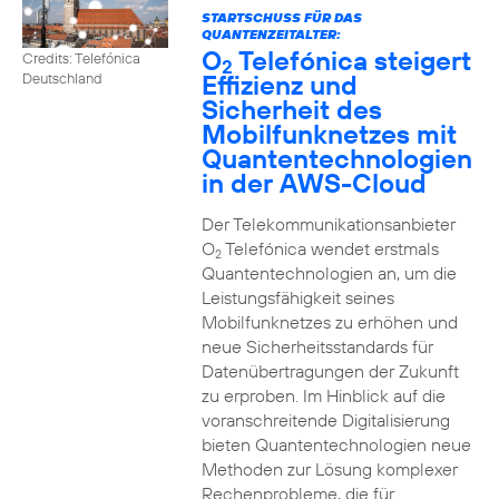
STARTSCHUSS FÜR DAS
QUANTENZEITALTER:
O
Telefónica steigert
Credits: Telefónica
2
Effizienz und
Deutschland
Sicherheit des
Mobilfunknetzes mit
Quantentechnologien
in der AWS-Cloud
Der Telekommunikationsanbieter
O
Telefónica wendet erstmals
2
Quantentechnologien an, um die
Leistungsfähigkeit seines
Mobilfunknetzes zu erhöhen und
neue Sicherheitsstandards für
Datenübertragungen der Zukunft
zu erproben. Im Hinblick auf die
voranschreitende Digitalisierung
bieten Quantentechnologien neue
Methoden zur Lösung komplexer
Rechenprobleme, die für