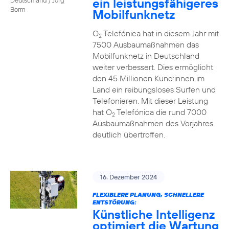
ein leistungsfähigeres
Borm
Mobilfunknetz
O
Telefónica hat in diesem Jahr mit
2
7500 Ausbaumaßnahmen das
Mobilfunknetz in Deutschland
weiter verbessert. Dies ermöglicht
den 45 Millionen Kund:innen im
Land ein reibungsloses Surfen und
Telefonieren. Mit dieser Leistung
hat O
Telefónica die rund 7000
2
Ausbaumaßnahmen des Vorjahres
deutlich übertroffen.
16. Dezember 2024
FLEXIBLERE PLANUNG, SCHNELLERE
ENTSTÖRUNG:
Künstliche Intelligenz
optimiert die Wartung