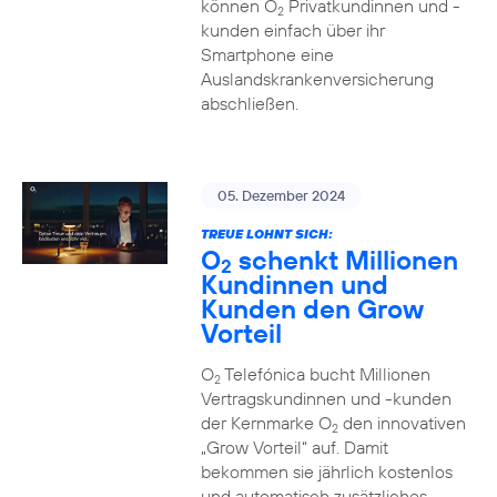
können O
Privatkundinnen und -
2
kunden einfach über ihr
Smartphone eine
Auslandskrankenversicherung
abschließen.
05. Dezember 2024
TREUE LOHNT SICH:
O
schenkt Millionen
2
Kundinnen und
Kunden den Grow
Vorteil
O
Telefónica bucht Millionen
2
Vertragskundinnen und -kunden
der Kernmarke O
den innovativen
2
„Grow Vorteil“ auf. Damit
bekommen sie jährlich kostenlos
und automatisch zusätzliches